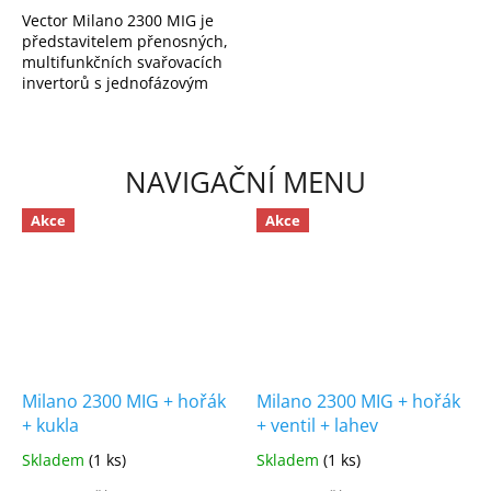
Vector Milano 2300 MIG je
představitelem přenosných,
multifunkčních svařovacích
invertorů s jednofázovým
napájením. S
optimalizovaným
synergickým ovládáním pro
svařování...
NAVIGAČNÍ MENU
Akce
Akce
Milano 2300 MIG + hořák
Milano 2300 MIG + hořák
+ kukla
+ ventil + lahev
Skladem
(1 ks)
Skladem
(1 ks)