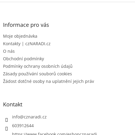
5
Z
hvězdiček.
á
p
a
Informace pro vás
t
Moje objednávka
í
Kontakty | czNARADI.cz
O nás
Obchodní podmínky
Podmínky ochrany osobních údajů
Zásady používání souborů cookies
Žádost dotčné osoby na uplatnění jejich práv
Kontakt
info
@
cznaradi.cz
603912644
https://www.facebook.com/eshopcznaradi