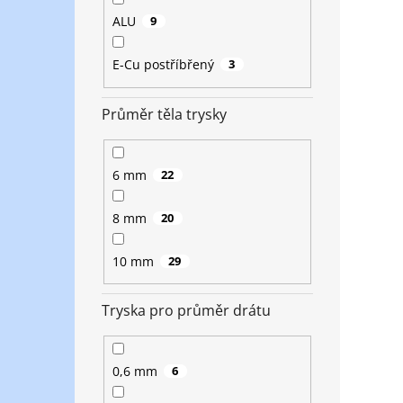
ALU
9
E-Cu postříbřený
3
Průměr těla trysky
6 mm
22
8 mm
20
10 mm
29
Tryska pro průměr drátu
0,6 mm
6