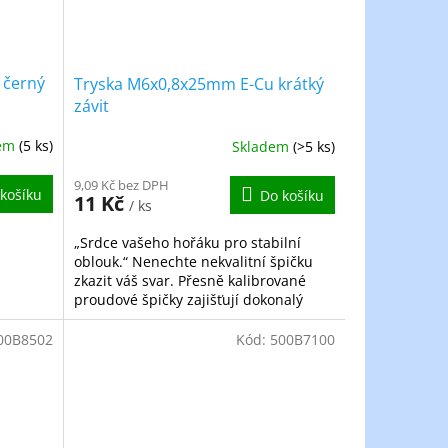
 černý
Tryska M6x0,8x25mm E-Cu krátký
závit
dem
(5 ks)
Skladem
(>5 ks)
9,09 Kč bez DPH
košíku
Do košíku
11 Kč
/ ks
„Srdce vašeho hořáku pro stabilní
oblouk.“ Nenechte nekvalitní špičku
zkazit váš svar. Přesně kalibrované
proudové špičky zajišťují dokonalý
přenos proudu a plynulý posuv
drátu...
00B8502
Kód:
500B7100