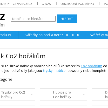
TAKTY | CZNARADI.CZ
O NÁS
OBCHODNÍ PODMÍNKY
PO
HLEDAT
trodu PFC
Svářečky na ocel a nerez TIG HF DC
Svářečky n
y k Co2 hořákům
 si ze široké nabídky náhradních dílů ke svářecím
Co2 hořákům
od 
e jednotlivé díly jako jsou
trysky,
hubice,
bowdeny nebo kompletn
tegorie
Trysky pro Co2
Hubice pro
D
hořáky
Co2 hořáky
h