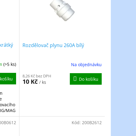
krátký
Rozdělovač plynu 260A bílý
em
(>5 ks)
Na objednávku
8,26 Kč bez DPH
košíku
Do košíku
10 Kč
/ ks
mm
e
řovacího
MIG/MAG
divé...
00B0612
Kód:
200B2612