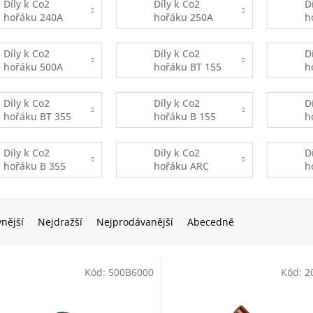
Díly k Co2
Díly k Co2
D
hořáku 240A
hořáku 250A
h
vodní
Díly k Co2
Díly k Co2
D
hořáku 500A
hořáku BT 155
h
vodní
Díly k Co2
Díly k Co2
D
hořáku BT 355
hořáku B 155
h
Díly k Co2
Díly k Co2
D
hořáku B 355
hořáku ARC
h
M1
M
vnější
Nejdražší
Nejprodávanější
Abecedně
Kód:
500B6000
Kód:
2