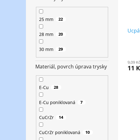
25 mm
22
Ucpá
28 mm
20
30 mm
29
9,09 K
Materiál, povrch úprava trysky
11 
E-Cu
28
E-Cu poniklovaná
7
CuCrZr
14
CuCrZr poniklovaná
10