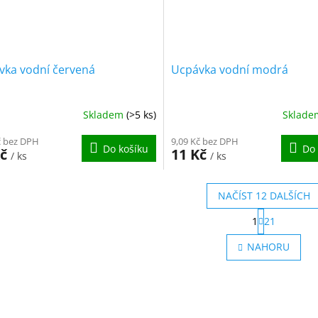
vka vodní červená
Ucpávka vodní modrá
Skladem
(>5 ks)
Sklad
č bez DPH
9,09 Kč bez DPH
Do košíku
Do 
Kč
11 Kč
/ ks
/ ks
NAČÍST 12 DALŠÍCH
S
1
21
t
O
r
v
NAHORU
á
l
n
á
k
d
o
a
v
c
á