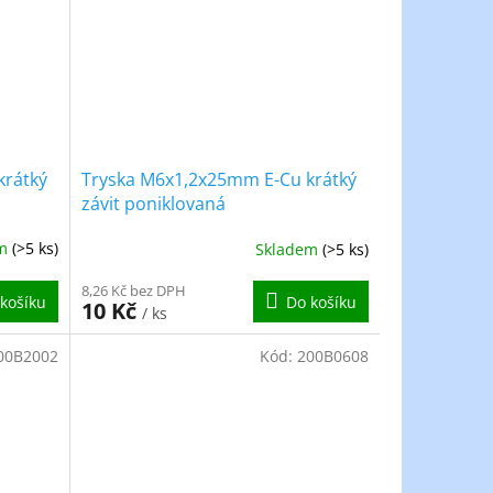
krátký
Tryska M6x1,2x25mm E-Cu krátký
závit poniklovaná
em
(>5 ks)
Skladem
(>5 ks)
8,26 Kč bez DPH
košíku
Do košíku
10 Kč
/ ks
00B2002
Kód:
200B0608