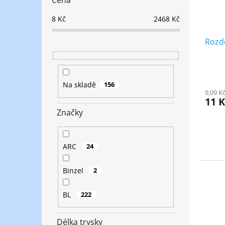
Cena
8
Kč
2468
Kč
Rozdě
Na skladě
156
9,09 K
11 
Značky
ARC
24
Binzel
2
BL
222
Délka trysky