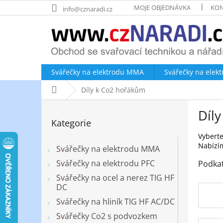
Přejít
MOJE OBJEDNÁVKA
KON
info@cznaradi.cz
na
obsah
Svářečky na elektrodu MMA
Svářečky na elek
Domů
Díly k Co2 hořákům
P
Díl
o
Přeskočit
Kategorie
kategorie
s
t
Vyberte
Nabízím
r
Svářečky na elektrodu MMA
a
Svářečky na elektrodu PFC
Podka
n
Svářečky na ocel a nerez TIG HF
n
DC
í
Svářečky na hliník TIG HF AC/DC
p
a
Svářečky Co2 s podvozkem