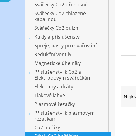
n
Svářečky Co2 přenosné
e
Svářečky Co2 chlazené
l
kapalinou
Svářečky Co2 pulzní
Kukly a příslušenství
Spreje, pasty pro svařování
Redukční ventily
Magnetické úhelníky
Příslušenství k Co2 a
Elektrodovým svářečkám
Elektrody a dráty
Ř
a
Tlakové lahve
Nejle
z
Plazmové řezačky
e
Příslušenství k plazmovým
V
n
řezačkám
ý
í
Co2 hořáky
p
p
i
r