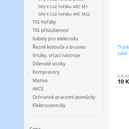
Díly k Co2 hořáku ARC M1
Díly k Co2 hořáku ARC M22
TIG hořáky
TIG příslušenství
Kabely pro elektrodu
Trys
Řezné kotouče a brusivo
závit
Vrtáky, vrtací nástroje
Dílenské vozíky
Kompresory
8,26 K
Maziva
10 
AKCE
Ochranné pracovní pomůcky
Elektrocentrály