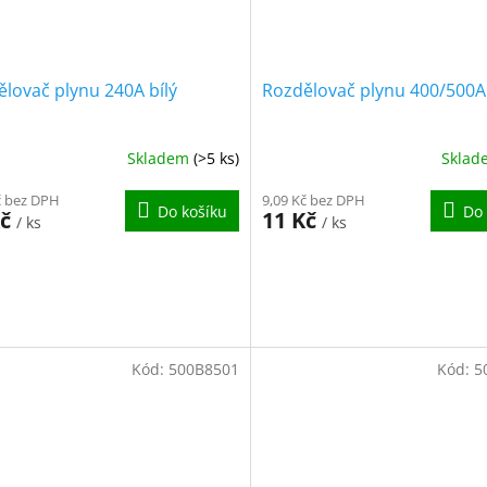
lovač plynu 240A bílý
Rozdělovač plynu 400/500A
Skladem
(>5 ks)
Skla
č bez DPH
9,09 Kč bez DPH
Do košíku
Do 
Kč
11 Kč
/ ks
/ ks
Kód:
500B8501
Kód:
5