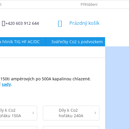
DMÍNKY OCHRANY OSOBNÍCH ÚDAJŮ
ZÁSADY POUŽÍVÁNÍ SOUBORŮ
Přihlášení
NÁKUPNÍ
Prázdný košík
+420 603 912 644
KOŠÍK
a hliník TIG HF AC/DC
Svářečky Co2 s podvozkem
Svářeč
150ti ampérových po 500A kapalinou chlazené.
í
sady
.
íly k Co2
Díly k Co2
ořáku 150A
hořáku 240A