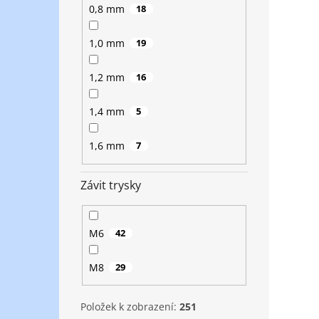
0,8 mm
18
1,0 mm
19
1,2 mm
16
1,4 mm
5
1,6 mm
7
Závit trysky
M6
42
M8
29
Položek k zobrazení:
251