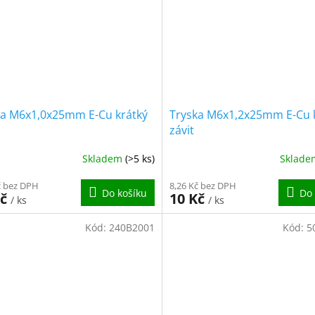
ka M6x1,0x25mm E-Cu krátký
Tryska M6x1,2x25mm E-Cu 
závit
Skladem
(>5 ks)
Sklad
č bez DPH
8,26 Kč bez DPH
Do košíku
Do 
Kč
10 Kč
/ ks
/ ks
Kód:
240B2001
Kód:
5