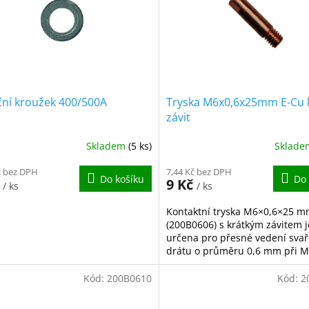
ční kroužek 400/500A
Tryska M6x0,6x25mm E-Cu 
závit
Skladem
(5 ks)
Sklad
č bez DPH
7,44 Kč bez DPH
Do košíku
Do 
č
9 Kč
/ ks
/ ks
Kontaktní tryska M6×0,6×25 
(200B0606) s krátkým závitem j
určena pro přesné vedení sva
drátu o průměru 0,6 mm při 
svařování. Vyrobena z vysoce vo
Kód:
200B0610
Kód:
2