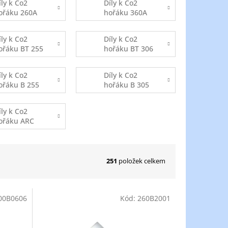
íly k Co2
Díly k Co2
ořáku 260A
hořáku 360A
íly k Co2
Díly k Co2
ořáku BT 255
hořáku BT 306
íly k Co2
Díly k Co2
ořáku B 255
hořáku B 305
íly k Co2
ořáku ARC
22
251
položek celkem
00B0606
Kód:
260B2001