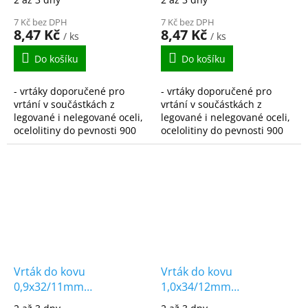
DIN338
7 Kč bez DPH
7 Kč bez DPH
8,47 Kč
8,47 Kč
/ ks
/ ks
Do košíku
Do košíku
- vrtáky doporučené pro
- vrtáky doporučené pro
vrtání v součástkách z
vrtání v součástkách z
legované i nelegované oceli,
legované i nelegované oceli,
ocelolitiny do pevnosti 900
ocelolitiny do pevnosti 900
N/mm2, šedé, temperované
N/mm2, šedé, temperované
i tvárné litiny, spékané oceli,
i tvárné litiny, spékané oceli,
hliníkové...
hliníkové...
Vrták do kovu
Vrták do kovu
0,9x32/11mm
1,0x34/12mm
vybrušovaný HSS-G
vybrušovaný HSS-G