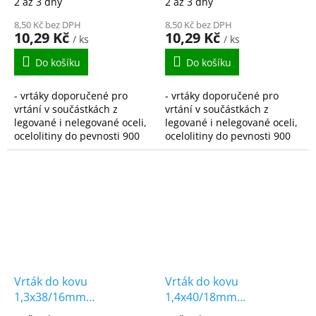
2 až 3 dny
2 až 3 dny
DIN338
DIN338
8,50 Kč bez DPH
8,50 Kč bez DPH
10,29 Kč
10,29 Kč
/ ks
/ ks
Do košíku
Do košíku
- vrtáky doporučené pro
- vrtáky doporučené pro
vrtání v součástkách z
vrtání v součástkách z
legované i nelegované oceli,
legované i nelegované oceli,
ocelolitiny do pevnosti 900
ocelolitiny do pevnosti 900
N/mm2, šedé, temperované
N/mm2, šedé, temperované
i tvárné litiny, spékané oceli,
i tvárné litiny, spékané oceli,
hliníkové...
hliníkové...
Vrták do kovu
Vrták do kovu
1,3x38/16mm
1,4x40/18mm
vybrušovaný HSS-G
vybrušovaný HSS-G