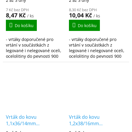
2 až 3 dny
2 až 3 dny
DIN338
DIN338
7 Kč bez DPH
8,30 Kč bez DPH
8,47 Kč
10,04 Kč
/ ks
/ ks
Do košíku
Do košíku
- vrtáky doporučené pro
- vrtáky doporučené pro
vrtání v součástkách z
vrtání v součástkách z
legované i nelegované oceli,
legované i nelegované oceli,
ocelolitiny do pevnosti 900
ocelolitiny do pevnosti 900
N/mm2, šedé, temperované
N/mm2, šedé, temperované
i tvárné litiny, spékané oceli,
i tvárné litiny, spékané oceli,
hliníkové...
hliníkové...
Vrták do kovu
Vrták do kovu
1,1x36/14mm
1,2x38/16mm
vybrušovaný HSS-G
vybrušovaný HSS-G