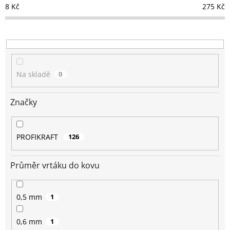
p
8
Kč
275
Kč
r
o
d
u
k
t
Na skladě
0
ů
Značky
PROFIKRAFT
126
Průměr vrtáku do kovu
0,5 mm
1
0,6 mm
1