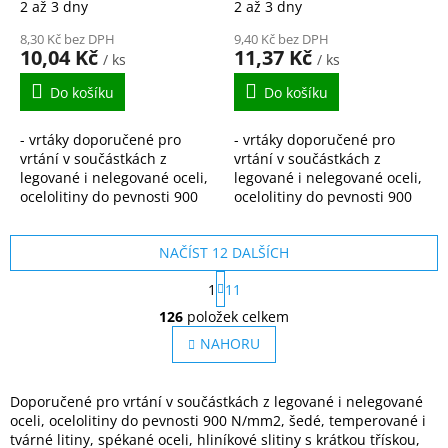
2 až 3 dny
2 až 3 dny
DIN338
DIN338
8,30 Kč bez DPH
9,40 Kč bez DPH
10,04 Kč
11,37 Kč
/ ks
/ ks
Do košíku
Do košíku
- vrtáky doporučené pro
- vrtáky doporučené pro
vrtání v součástkách z
vrtání v součástkách z
legované i nelegované oceli,
legované i nelegované oceli,
ocelolitiny do pevnosti 900
ocelolitiny do pevnosti 900
N/mm2, šedé, temperované
N/mm2, šedé, temperované
i tvárné litiny, spékané oceli,
i tvárné litiny, spékané oceli,
NAČÍST 12 DALŠÍCH
hliníkové...
hliníkové...
S
1
11
t
O
r
126
položek celkem
v
á
l
NAHORU
n
á
k
o
d
v
a
Doporučené pro vrtání v součástkách z legované i nelegované
á
c
oceli, ocelolitiny do pevnosti 900 N/mm2, šedé, temperované i
n
í
tvárné litiny, spékané oceli, hliníkové slitiny s krátkou třískou,