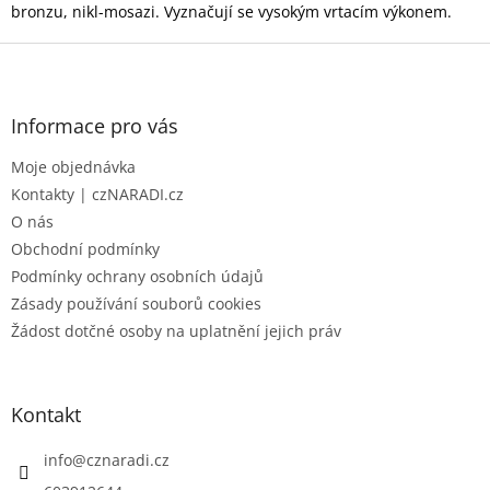
í
p
bronzu, nikl-mosazi. Vyznačují se vysokým vrtacím výkonem.
r
Z
v
k
á
y
p
v
a
Informace pro vás
ý
t
p
Moje objednávka
í
i
Kontakty | czNARADI.cz
s
u
O nás
Obchodní podmínky
Podmínky ochrany osobních údajů
Zásady používání souborů cookies
Žádost dotčné osoby na uplatnění jejich práv
Kontakt
info
@
cznaradi.cz