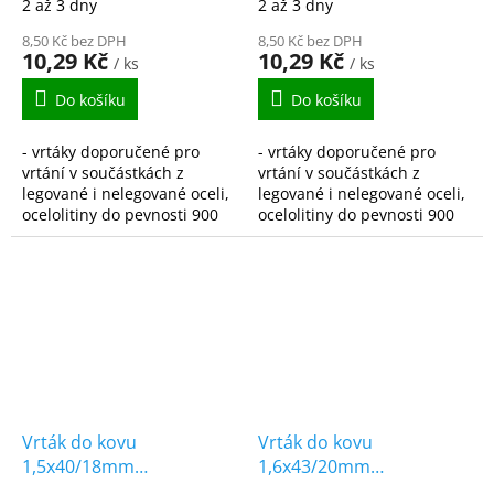
2 až 3 dny
2 až 3 dny
DIN338
DIN338
8,50 Kč bez DPH
8,50 Kč bez DPH
10,29 Kč
10,29 Kč
/ ks
/ ks
Do košíku
Do košíku
- vrtáky doporučené pro
- vrtáky doporučené pro
vrtání v součástkách z
vrtání v součástkách z
legované i nelegované oceli,
legované i nelegované oceli,
ocelolitiny do pevnosti 900
ocelolitiny do pevnosti 900
N/mm2, šedé, temperované
N/mm2, šedé, temperované
i tvárné litiny, spékané oceli,
i tvárné litiny, spékané oceli,
hliníkové...
hliníkové...
Vrták do kovu
Vrták do kovu
1,5x40/18mm
1,6x43/20mm
vybrušovaný HSS-G
vybrušovaný HSS-G