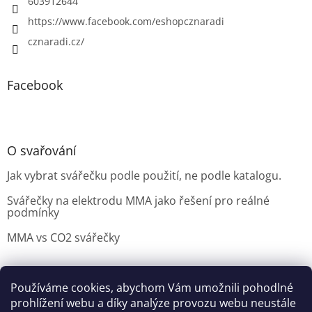
603912644
https://www.facebook.com/eshopcznaradi
cznaradi.cz/
Facebook
O svařování
Jak vybrat svářečku podle použití, ne podle katalogu.
Svářečky na elektrodu MMA jako řešení pro reálné
podmínky
MMA vs CO2 svářečky
Používáme cookies, abychom Vám umožnili pohodlné
Možnosti doručení
Nakupovani
Možností platby
prohlížení webu a díky analýze provozu webu neustále
Výběr svářečky