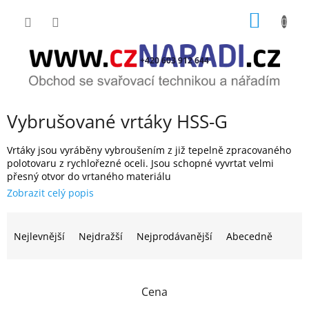
Přejít
NÁKUP
na
obsah
KOŠÍK
+420 603 912 644
Vybrušované vrtáky HSS-G
Vrtáky jsou vyráběny vybroušením z již tepelně zpracovaného
polotovaru z rychlořezné oceli. Jsou schopné vyvrtat velmi
přesný otvor do vrtaného materiálu
Ř
a
Nejlevnější
Nejdražší
Nejprodávanější
Abecedně
z
e
n
Cena
í