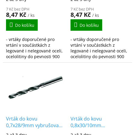
t
ů
7 Kč bez DPH
7 Kč bez DPH
8,47 Kč
8,47 Kč
/ ks
/ ks
Do košíku
Do košíku
- vrtáky doporučené pro
- vrtáky doporučené pro
vrtání v součástkách z
vrtání v součástkách z
legované i nelegované oceli,
legované i nelegované oceli,
ocelolitiny do pevnosti 900
ocelolitiny do pevnosti 900
N/mm2, šedé, temperované
N/mm2, šedé, temperované
i tvárné litiny, spékané oceli,
i tvárné litiny, spékané oceli,
hliníkové...
hliníkové...
Vrták do kovu
Vrták do kovu
0,7x28/9mm vybrušovaný
0,8x30/10mm
HSS-G DIN338
vybrušovaný HSS-G
2 až 3 dny
2 až 3 dny