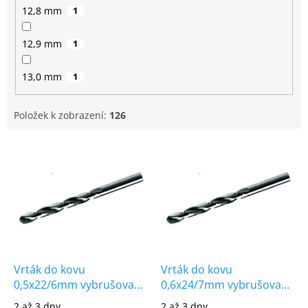
12,8 mm
1
12,9 mm
1
13,0 mm
1
Položek k zobrazení:
126
V
ý
p
i
s
p
r
o
d
Vrták do kovu
Vrták do kovu
u
0,5x22/6mm vybrušovaný
0,6x24/7mm vybrušovaný
k
HSS-G DIN338
HSS-G DIN338
2 až 3 dny
2 až 3 dny