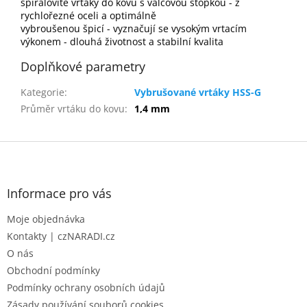
spirálovité vrtáky do kovu s válcovou stopkou - z
rychlořezné oceli a optimálně
vybroušenou špicí - vyznačují se vysokým vrtacím
výkonem - dlouhá životnost a stabilní kvalita
Doplňkové parametry
Kategorie
:
Vybrušované vrtáky HSS-G
Průměr vrtáku do kovu
:
1,4 mm
Z
á
p
a
Informace pro vás
t
Moje objednávka
í
Kontakty | czNARADI.cz
O nás
Obchodní podmínky
Podmínky ochrany osobních údajů
Zásady používání souborů cookies