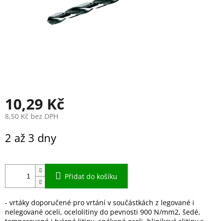
10,29 Kč
8,50 Kč bez DPH
Měrná
2 až 3 dny
cena:
Přidat do košíku
- vrtáky doporučené pro vrtání v součástkách z legované i
nelegované oceli, ocelolitiny do pevnosti 900 N/mm2, šedé,