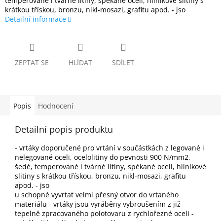
temperované i tvárné litiny, spékané oceli, hliníkové slitiny s
krátkou třískou, bronzu, nikl-mosazi, grafitu apod. - jso
Detailní informace
ZEPTAT SE
HLÍDAT
SDÍLET
Popis
Hodnocení
Detailní popis produktu
- vrtáky doporučené pro vrtání v součástkách z legované i
nelegované oceli, ocelolitiny do pevnosti 900 N/mm2,
šedé, temperované i tvárné litiny, spékané oceli, hliníkové
slitiny s krátkou třískou, bronzu, nikl-mosazi, grafitu
apod. - jso
u schopné vyvrtat velmi přesný otvor do vrtaného
materiálu - vrtáky jsou vyráběny vybroušením z již
tepelně zpracovaného polotovaru z rychlořezné oceli -