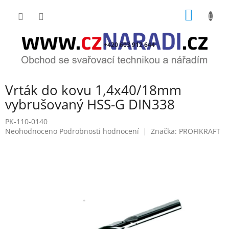
Přejít
NÁKUP
na
obsah
KOŠÍK
+420 603 912 644
Vrták do kovu 1,4x40/18mm
vybrušovaný HSS-G DIN338
PK-110-0140
Průměrné
Neohodnoceno
Podrobnosti hodnocení
Značka:
PROFIKRAFT
hodnocení
produktu
je
0,0
z
5
hvězdiček.