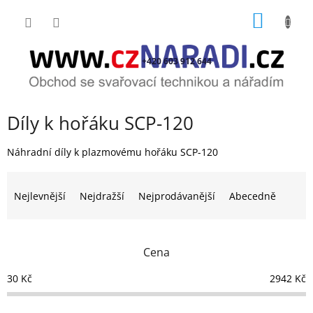
Přejít
NÁKUP
na
obsah
KOŠÍK
+420 603 912 644
Díly k hořáku SCP-120
Náhradní díly k plazmovému hořáku SCP-120
Ř
a
Nejlevnější
Nejdražší
Nejprodávanější
Abecedně
z
e
n
Cena
í
p
30
Kč
2942
Kč
r
o