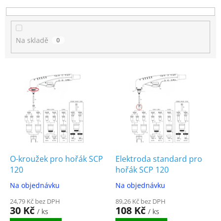
d
u
k
t
Na skladě
0
ů
V
ý
p
i
s
p
r
o
d
O-kroužek pro hořák SCP
Elektroda standard pro
u
120
hořák SCP 120
k
Na objednávku
Na objednávku
t
ů
24,79 Kč bez DPH
89,26 Kč bez DPH
30 Kč
108 Kč
/ ks
/ ks