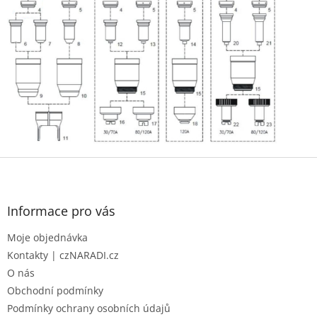
u
Z
á
p
a
Informace pro vás
t
Moje objednávka
í
Kontakty | czNARADI.cz
O nás
Obchodní podmínky
Podmínky ochrany osobních údajů