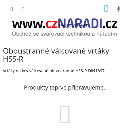
Přejít
NÁKUP
na
obsah
KOŠÍK
+420 603 912 644
Oboustranné válcované vrtáky
HSS-R
Vrtáky na kov válcované oboustranné HSS-R DIN1897
Produkty teprve připravujeme.