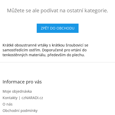
Můžete se ale podívat na ostatní kategorie.
ZPĚT DO OBCHODU
Krátké oboustranné vrtáky s krátkou šroubovicí se
samostředícím ostřím. Doporučené pro vrtání do
tenkostěnných materiálu, především do plechu.
Z
á
p
a
Informace pro vás
t
Moje objednávka
í
Kontakty | czNARADI.cz
O nás
Obchodní podmínky