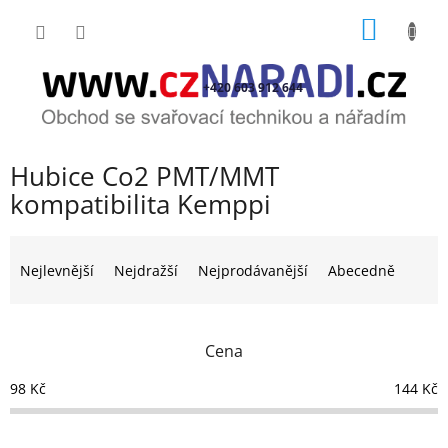
Přejít
NÁKUP
na
obsah
KOŠÍK
+420 603 912 644
Hubice Co2 PMT/MMT
kompatibilita Kemppi
Ř
a
Nejlevnější
Nejdražší
Nejprodávanější
Abecedně
z
e
n
Cena
í
p
98
Kč
144
Kč
r
o
d