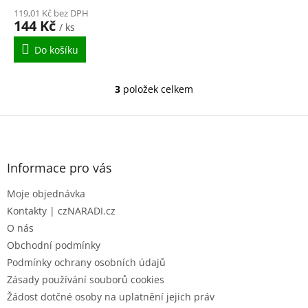
119,01 Kč bez DPH
144 Kč
/ ks
Do košíku
3
položek celkem
O
v
l
Z
á
á
d
p
a
a
Informace pro vás
c
t
í
Moje objednávka
í
p
r
Kontakty | czNARADI.cz
v
O nás
k
Obchodní podmínky
y
Podmínky ochrany osobních údajů
v
ý
Zásady používání souborů cookies
p
Žádost dotčné osoby na uplatnění jejich práv
i