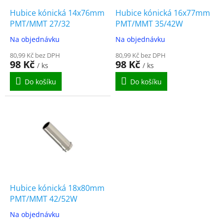
o
d
Hubice kónická 14x76mm
Hubice kónická 16x77mm
u
PMT/MMT 27/32
PMT/MMT 35/42W
k
Na objednávku
Na objednávku
t
ů
80,99 Kč bez DPH
80,99 Kč bez DPH
98 Kč
98 Kč
/ ks
/ ks
Do košíku
Do košíku
Hubice kónická 18x80mm
PMT/MMT 42/52W
Na objednávku