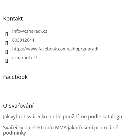
s
u
Kontakt
info
@
cznaradi.cz
603912644
https://www.facebook.com/eshopcznaradi
cznaradi.cz/
Facebook
O svařování
Jak vybrat svářečku podle použití, ne podle katalogu.
Svářečky na elektrodu MMA jako řešení pro reálné
podmínky