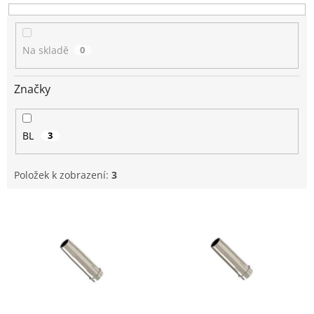
u
k
t
Na skladě
0
ů
Značky
BL
3
Položek k zobrazení:
3
V
ý
p
i
s
p
r