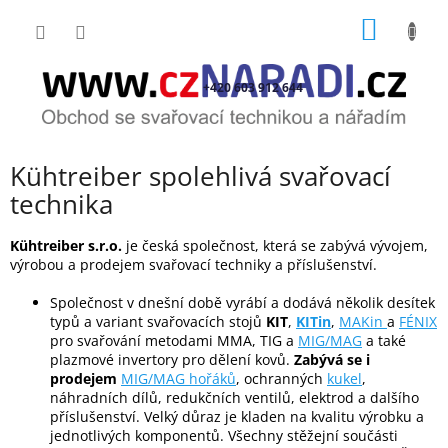
Přejít
NÁKUP
na
obsah
KOŠÍK
+420 603 912 644
Kühtreiber spolehlivá svařovací
technika
Kühtreiber s.r.o.
je česká společnost, která se zabývá vývojem,
výrobou a prodejem svařovací techniky a příslušenství.
Společnost v dnešní době vyrábí a dodává několik desítek
typů a variant svařovacích stojů
KIT
,
KITin
,
MAKin
a
FÉNIX
pro svařování metodami MMA, TIG a
MIG/MAG
a také
plazmové invertory pro dělení kovů.
Zabývá se i
prodejem
MIG/MAG hořáků
, ochranných
kukel
,
náhradních dílů, redukčních ventilů, elektrod a dalšího
příslušenství. Velký důraz je kladen na kvalitu výrobku a
jednotlivých komponentů. Všechny stěžejní součásti