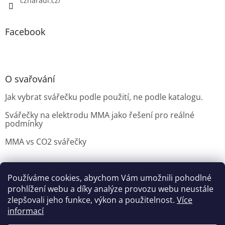
cznaradi.cz/
Facebook
O svařování
Jak vybrat svářečku podle použití, ne podle katalogu.
Svářečky na elektrodu MMA jako řešení pro reálné
podmínky
MMA vs CO2 svářečky
Používáme cookies, abychom Vám umožnili pohodlné
Možnosti doručení
Nakupovani
Možností platby
prohlížení webu a díky analýze provozu webu neustále
Výběr svářečky
zlepšovali jeho funkce, výkon a použitelnost.
Více
informací