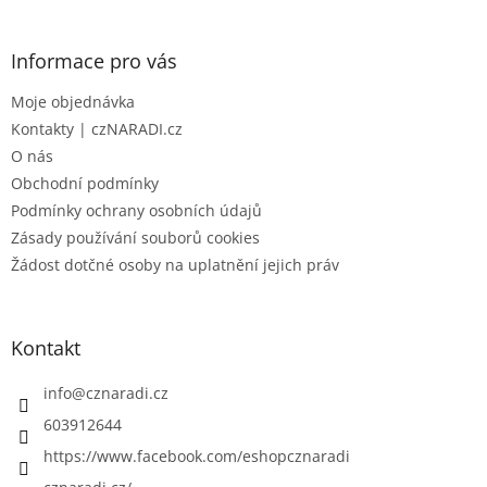
á
p
a
Informace pro vás
t
Moje objednávka
í
Kontakty | czNARADI.cz
O nás
Obchodní podmínky
Podmínky ochrany osobních údajů
Zásady používání souborů cookies
Žádost dotčné osoby na uplatnění jejich práv
Kontakt
info
@
cznaradi.cz
603912644
https://www.facebook.com/eshopcznaradi