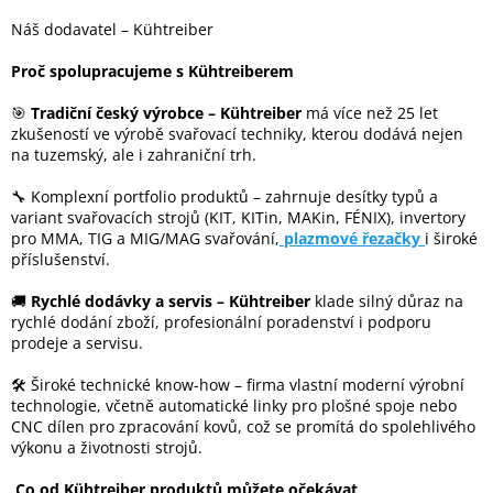
Náš dodavatel – Kühtreiber
Proč spolupracujeme s Kühtreiberem
🎯
Tradiční český výrobce – Kühtreiber
má více než 25 let
zkušeností ve výrobě svařovací techniky, kterou dodává nejen
na tuzemský, ale i zahraniční trh.
🔧 Komplexní portfolio produktů – zahrnuje desítky typů a
variant svařovacích strojů (KIT, KITin, MAKin, FÉNIX), invertory
pro MMA, TIG a MIG/MAG svařování,
plazmové řezačky
i široké
příslušenství.
🚚
Rychlé dodávky a servis – Kühtreiber
klade silný důraz na
rychlé dodání zboží, profesionální poradenství i podporu
prodeje a servisu.
🛠️ Široké technické know-how – firma vlastní moderní výrobní
technologie, včetně automatické linky pro plošné spoje nebo
CNC dílen pro zpracování kovů, což se promítá do spolehlivého
výkonu a životnosti strojů.
Co od Kühtreiber produktů můžete očekávat