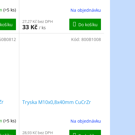
em
(>5 ks)
Na objednávku
27,27 Kč bez DPH
košíku
Do košíku
33 Kč
/ ks
50B0812
Kód:
800B1008
Zr
Tryska M10x0,8x40mm CuCrZr
em
(>5 ks)
Na objednávku
28,93 Kč bez DPH