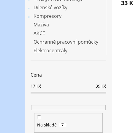
33 
Dílenské vozíky
Kompresory
Maziva
AKCE
Ochranné pracovní pomůcky
Elektrocentrály
Cena
17
Kč
39
Kč
Na skladě
7