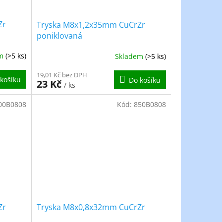
Zr
Tryska M8x1,2x35mm CuCrZr
poniklovaná
em
(>5 ks)
Skladem
(>5 ks)
19,01 Kč bez DPH
košíku
Do košíku
23 Kč
/ ks
00B0808
Kód:
850B0808
Zr
Tryska M8x0,8x32mm CuCrZr