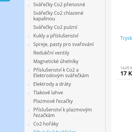
s
o
n
Svářečky Co2 přenosné
p
d
e
r
u
Svářečky Co2 chlazené
l
kapalinou
o
k
d
t
Svářečky Co2 pulzní
u
ů
Kukly a příslušenství
Trys
k
Spreje, pasty pro svařování
t
ů
Redukční ventily
Magnetické úhelníky
14,05 
Příslušenství k Co2 a
17 
Elektrodovým svářečkám
Elektrody a dráty
Tlakové lahve
Plazmové řezačky
Příslušenství k plazmovým
řezačkám
Co2 hořáky