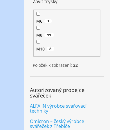
Závit trysky
M6
3
M8
11
M10
8
Položek k zobrazení:
22
Autorizovaný prodejce
svářeček
ALFA IN výrobce svařovací
techniky
Omicron – český výrobce
svářeček z Třebíče