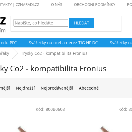
TAKTY | CZNARADI.CZ
O NÁS
OBCHODNÍ PODMÍNKY
PO
HLEDAT
trodu PFC
Svářečky na ocel a nerez TIG HF DC
Svářečky n
ořáky
Trysky Co2 - kompatibilita Fronius
ky Co2 - kompatibilita Fronius
vnější
Nejdražší
Nejprodávanější
Abecedně
Kód:
800B0608
Kód:
8