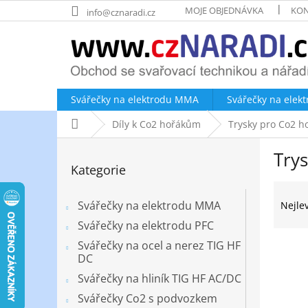
Přejít
MOJE OBJEDNÁVKA
KON
info@cznaradi.cz
na
obsah
Svářečky na elektrodu MMA
Svářečky na elek
Domů
Díly k Co2 hořákům
Trysky pro Co2 h
P
Trys
o
Přeskočit
Kategorie
kategorie
s
Ř
t
a
r
Svářečky na elektrodu MMA
Nejle
z
a
Svářečky na elektrodu PFC
e
n
Svářečky na ocel a nerez TIG HF
V
n
n
DC
ý
í
í
p
p
Svářečky na hliník TIG HF AC/DC
p
i
r
a
Svářečky Co2 s podvozkem