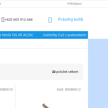
DMÍNKY OCHRANY OSOBNÍCH ÚDAJŮ
ZÁSADY POUŽÍVÁNÍ SOUBORŮ
Přihlášení
NÁKUPNÍ
Prázdný košík
+420 603 912 644
KOŠÍK
a hliník TIG HF AC/DC
Svářečky Co2 s podvozkem
Svářeč
22
položek celkem
00B0610
Kód:
800B0612