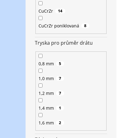
CuCrZr
14
CuCrZr poniklovaná
8
Tryska pro průměr drátu
0,8 mm
5
1,0 mm
7
1,2 mm
7
1,4 mm
1
1,6 mm
2