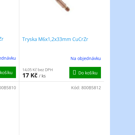
Zr
Tryska M6x1,2x33mm CuCrZr
ednávku
Na objednávku
14,05 Kč bez DPH
košíku
Do košíku
17 Kč
/ ks
00B5810
Kód:
800B5812