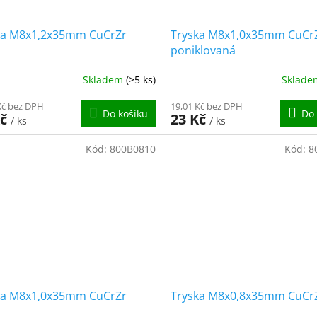
ka M8x1,2x35mm CuCrZr
Tryska M8x1,0x35mm CuCr
poniklovaná
Skladem
(>5 ks)
Sklad
Kč bez DPH
19,01 Kč bez DPH
Do košíku
Do 
Kč
23 Kč
/ ks
/ ks
Kód:
800B0810
Kód:
8
ka M8x1,0x35mm CuCrZr
Tryska M8x0,8x35mm CuCr