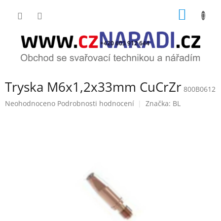
Přejít
NÁKUP
na
obsah
KOŠÍK
+420 603 912 644
Tryska M6x1,2x33mm CuCrZr
800B0612
Průměrné
Neohodnoceno
Podrobnosti hodnocení
Značka:
BL
hodnocení
produktu
je
0,0
z
5
hvězdiček.