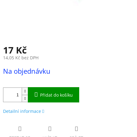
17 Kč
14,05 Kč bez DPH
Měrná
Na objednávku
cena:
Přidat do košíku
Detailní informace