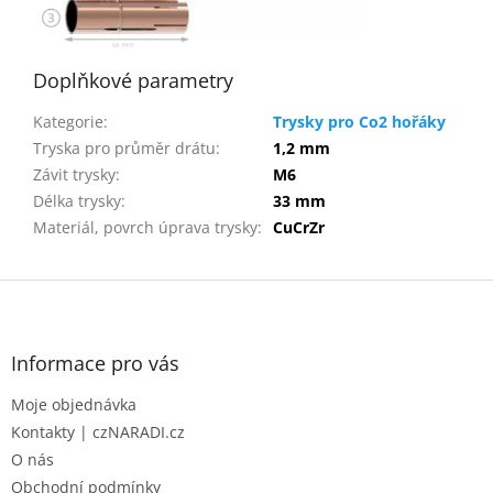
Doplňkové parametry
Kategorie
:
Trysky pro Co2 hořáky
Tryska pro průměr drátu
:
1,2 mm
Závit trysky
:
M6
Délka trysky
:
33 mm
Materiál, povrch úprava trysky
:
CuCrZr
Z
á
p
a
Informace pro vás
t
Moje objednávka
í
Kontakty | czNARADI.cz
O nás
Obchodní podmínky