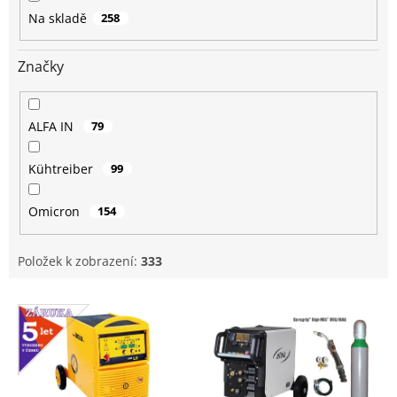
t
Na skladě
258
ů
Značky
ALFA IN
79
Kühtreiber
99
Omicron
154
Položek k zobrazení:
333
V
ý
p
i
s