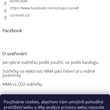
603912644
https://www.facebook.com/eshopcznaradi
cznaradi.cz/
Facebook
O svařování
Jak vybrat svářečku podle použití, ne podle katalogu.
Svářečky na elektrodu MMA jako řešení pro reálné
podmínky
MMA vs CO2 svářečky
Používáme cookies, abychom Vám umožnili pohodlné
Možnosti doručení
Nakupovani
Možností platby
prohlížení webu a díky analýze provozu webu neustále
Výběr svářečky