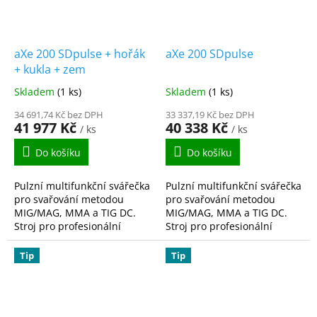
aXe 200 SDpulse + hořák
aXe 200 SDpulse
+ kukla + zem
Skladem
(1 ks)
Skladem
(1 ks)
34 691,74 Kč bez DPH
33 337,19 Kč bez DPH
41 977 Kč
40 338 Kč
/ ks
/ ks
Do košíku
Do košíku
Pulzní multifunkční svářečka
Pulzní multifunkční svářečka
pro svařování metodou
pro svařování metodou
MIG/MAG, MMA a TIG DC.
MIG/MAG, MMA a TIG DC.
Stroj pro profesionální
Stroj pro profesionální
svářeče, kteří očekávají
svářeče, kteří očekávají
nejen vysoký výkon stroje,
nejen vysoký výkon stroje,
Tip
Tip
ale zároveň vysokou...
ale zároveň vysokou...