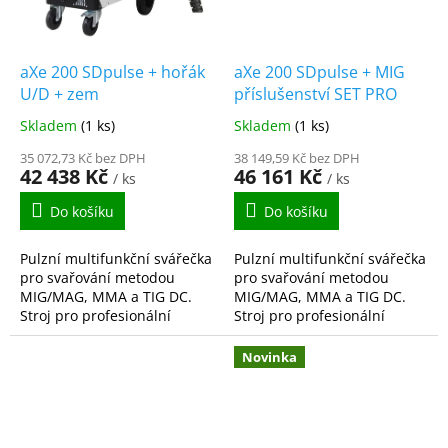
aXe 200 SDpulse + hořák
aXe 200 SDpulse + MIG
U/D + zem
příslušenství SET PRO
Skladem
(1 ks)
Skladem
(1 ks)
35 072,73 Kč bez DPH
38 149,59 Kč bez DPH
42 438 Kč
46 161 Kč
/ ks
/ ks
Do košíku
Do košíku
Pulzní multifunkční svářečka
Pulzní multifunkční svářečka
pro svařování metodou
pro svařování metodou
MIG/MAG, MMA a TIG DC.
MIG/MAG, MMA a TIG DC.
Stroj pro profesionální
Stroj pro profesionální
svářeče, kteří očekávají
svářeče, kteří očekávají
nejen vysoký výkon stroje,
nejen vysoký výkon stroje,
Novinka
ale zároveň vysokou...
ale zároveň vysokou...