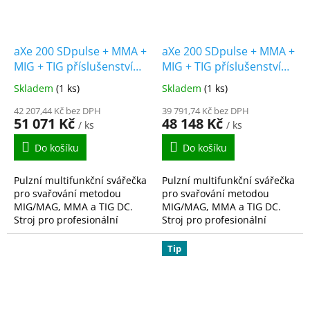
aXe 200 SDpulse + MMA +
aXe 200 SDpulse + MMA +
MIG + TIG příslušenství
MIG + TIG příslušenství
SET PRO
SET TOP
Skladem
(1 ks)
Skladem
(1 ks)
42 207,44 Kč bez DPH
39 791,74 Kč bez DPH
51 071 Kč
48 148 Kč
/ ks
/ ks
Do košíku
Do košíku
Pulzní multifunkční svářečka
Pulzní multifunkční svářečka
pro svařování metodou
pro svařování metodou
MIG/MAG, MMA a TIG DC.
MIG/MAG, MMA a TIG DC.
Stroj pro profesionální
Stroj pro profesionální
svářeče, kteří očekávají
svářeče, kteří očekávají
nejen vysoký výkon stroje,
nejen vysoký výkon stroje,
Tip
ale zároveň vysokou...
ale zároveň vysokou...