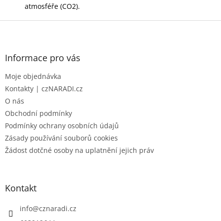
atmosféře (CO2).
Z
á
p
a
Informace pro vás
t
Moje objednávka
í
Kontakty | czNARADI.cz
O nás
Obchodní podmínky
Podmínky ochrany osobních údajů
Zásady používání souborů cookies
Žádost dotčné osoby na uplatnění jejich práv
Kontakt
info
@
cznaradi.cz