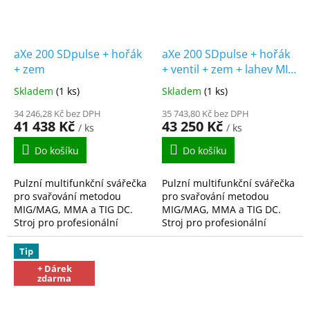
aXe 200 SDpulse + hořák
aXe 200 SDpulse + hořák
+ zem
+ ventil + zem + lahev MIX
18
Skladem
(1 ks)
Skladem
(1 ks)
34 246,28 Kč bez DPH
35 743,80 Kč bez DPH
41 438 Kč
43 250 Kč
/ ks
/ ks
Do košíku
Do košíku
Pulzní multifunkční svářečka
Pulzní multifunkční svářečka
pro svařování metodou
pro svařování metodou
MIG/MAG, MMA a TIG DC.
MIG/MAG, MMA a TIG DC.
Stroj pro profesionální
Stroj pro profesionální
svářeče, kteří očekávají
svářeče, kteří očekávají
nejen vysoký výkon stroje,
nejen vysoký výkon stroje,
Tip
ale zároveň vysokou...
ale zároveň vysokou...
+ Dárek
zdarma