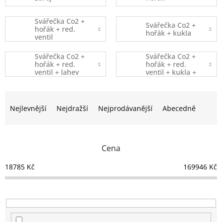
Svářečka Co2 +
Svářečka Co2 +
hořák + red.
hořák + kukla
ventil
Svářečka Co2 +
Svářečka Co2 +
hořák + red.
hořák + red.
ventil + lahev
ventil + kukla +
lahev
Ř
a
Nejlevnější
Nejdražší
Nejprodávanější
Abecedně
z
e
n
Cena
í
p
18785
Kč
169946
Kč
r
o
d
u
k