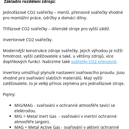
Základní rozdělení zdrojů:
Jednofázové CO2 svářečky – menší, přenosné svářečky vhodné
pro montážní práce, údržby a domácí dílny.
Třífázové CO2 svářečky – dílenské stroje pro vyšší zátěž.
Invertorové CO2 svářečky.
Modernější konstrukce zdroje svářečky. Jejich výhodou je nižší
hmotnost, vyšší zatěžovatele a také, u většiny zdrojů, více
doplňkových funkcí. Nabízíme také
svářečky CO2 přenosné
.
Invertory umožňují plynulé nastavení svařovacího proudu. Jsou
vhodné pro svařování slabších materiálů. Mají vyšší
zatěžovatele, to je velký přínos zejména pro jednofázové stroje.
Pojmy:
MIG/MAG - svařování v ochranné atmosféře tavící se
elektrodou.
MIG = Metal Inert Gas - svařování v inertní ochranné
atmosféře (argon).
MAG = Metal Active Gas - svařování v aktivní ochranné