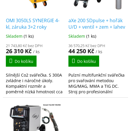
p
r
o
d
OMI 3050LS SYNERGIE 4-
aXe 200 SDpulse + hořák
u
kl, záruka 3+2 roky
U/D + ventil + zem + lahev
k
Skladem
(1 ks)
Skladem
(1 ks)
t
ů
21 743,80 Kč bez DPH
36 570,25 Kč bez DPH
26 310 Kč
44 250 Kč
/ ks
/ ks
Do košíku
Do košíku
Silnější Co2 svářečka. S 300A
Pulzní multifunkční svářečka
zvládne i náročné úkoly.
pro svařování metodou
Kompaktní rozměr a
MIG/MAG, MMA a TIG DC.
poměrně nízká hmotnost cca
Stroj pro profesionální
43Kg umožnuje i snadný
svářeče, kteří očekávají
převoz stroje i osobním
nejen vysoký výkon stroje,
autem. Synergií vybavené...
ale zároveň vysokou...