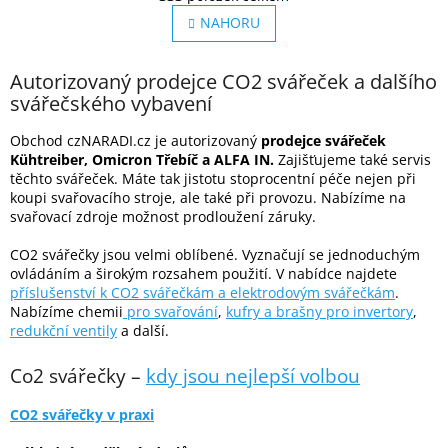
v
á
l
NAHORU
n
á
k
o
d
v
Autorizovaný prodejce CO2 svářeček a dalšího
a
á
c
svářečského vybavení
n
í
í
p
Obchod czNARADI.cz je autorizovaný
prodejce svářeček
r
Kühtreiber, Omicron Třebíč a
ALFA IN.
Zajišťujeme také servis
v
těchto svářeček. Máte tak jistotu stoprocentní
péče nejen při
k
koupi svařovacího stroje, ale také při provozu. Nabízíme na
y
svařovací zdroje možnost prodloužení záruky.
v
ý
CO2 svářečky jsou velmi oblíbené. Vyznačují se jednoduchým
p
ovládáním a širokým rozsahem použití. V nabídce najdete
i
příslušenství k CO2 svářečkám a elektrodovým svářečkám
.
s
Nabízíme chemii
pro svařování
,
kufry a brašny pro invertory
,
u
redukční ventily
a další.
Co2 svářečky –
kdy jsou nejlepší volbou
CO2 svářečky v praxi