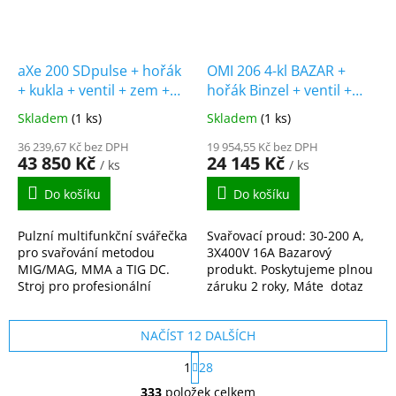
aXe 200 SDpulse + hořák
OMI 206 4-kl BAZAR +
+ kukla + ventil + zem +
hořák Binzel + ventil +
lahev MIX 18
kukla
Skladem
(1 ks)
Skladem
(1 ks)
36 239,67 Kč bez DPH
19 954,55 Kč bez DPH
43 850 Kč
24 145 Kč
/ ks
/ ks
Do košíku
Do košíku
Pulzní multifunkční svářečka
Svařovací proud: 30-200 A,
pro svařování metodou
3X400V 16A Bazarový
MIG/MAG, MMA a TIG DC.
produkt. Poskytujeme plnou
Stroj pro profesionální
záruku 2 roky, Máte dotaz
svářeče, kteří očekávají
ke svářečce OMI 206 4-
nejen vysoký výkon stroje,
kl? Zavolejte nám 603912644
NAČÍST 12 DALŠÍCH
ale zároveň vysokou...
S
1
28
t
O
r
333
položek celkem