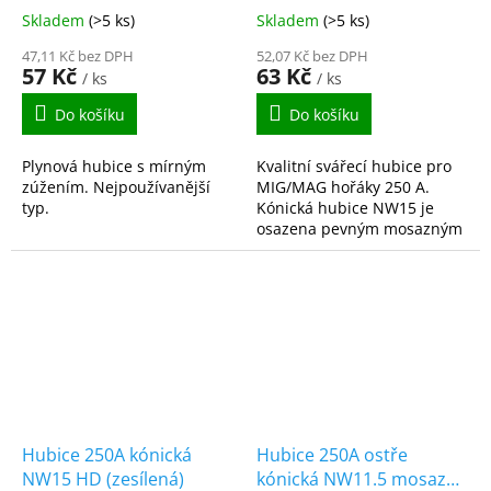
Skladem
(>5 ks)
Skladem
(>5 ks)
47,11 Kč bez DPH
52,07 Kč bez DPH
57 Kč
63 Kč
/ ks
/ ks
Do košíku
Do košíku
Plynová hubice s mírným
Kvalitní svářecí hubice pro
zúžením. Nejpoužívanější
MIG/MAG hořáky 250 A.
typ.
Kónická hubice NW15 je
osazena pevným mosazným
pouzdrem, které zajišťuje
výborný kontakt, dlouhou
životnost a odolnost vůči...
Hubice 250A kónická
Hubice 250A ostře
NW15 HD (zesílená)
kónická NW11.5 mosazné