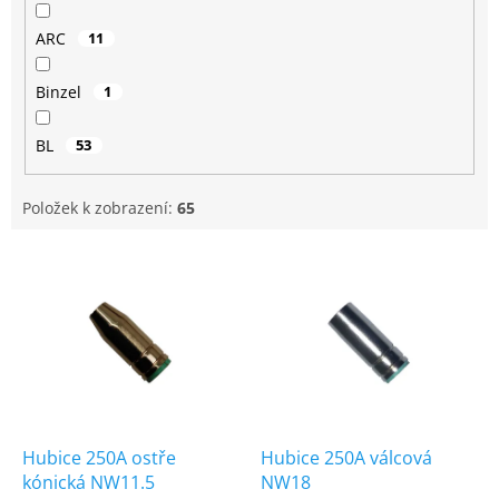
ARC
11
Binzel
1
BL
53
Položek k zobrazení:
65
V
ý
p
i
s
p
r
o
d
Hubice 250A ostře
Hubice 250A válcová
u
kónická NW11.5
NW18