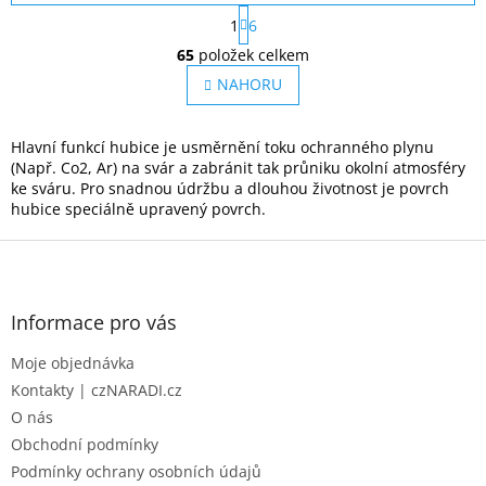
S
1
6
t
O
r
65
položek celkem
v
á
l
NAHORU
n
á
k
o
d
v
a
Hlavní funkcí hubice je usměrnění toku ochranného plynu
á
c
(Např. Co2, Ar) na svár a zabránit tak průniku okolní atmosféry
n
í
ke sváru. Pro snadnou údržbu a dlouhou životnost je povrch
í
p
hubice speciálně upravený povrch.
r
Z
v
k
á
y
p
v
a
Informace pro vás
ý
t
p
Moje objednávka
í
i
Kontakty | czNARADI.cz
s
u
O nás
Obchodní podmínky
Podmínky ochrany osobních údajů