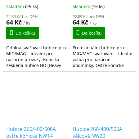
pouzdro
Skladem
(>5 ks)
Skladem
(>5 ks)
52,89 Kč bez DPH
52,89 Kč bez DPH
64 Kč
64 Kč
/ ks
/ ks
Do košíku
Do košíku
Odolná svařovací hubice pro
Profesionální hubice pro
MIG/MAG – ideální pro
MIG/MAG svařování – ideální
náročné provozy. Kónická
volba pro náročné
zesílená hubice HD (Heavy
podmínky. Ostře kónická
Duty) s označením 250B3101
hubice s mosazným
je určena pro MIG/MAG
pouzdrem je navržena pro
hořáky s proudovým...
proudy do 250 A. Díky svému
tvaru...
Hubice 260/400/500A
Hubice 260/400/500A
ostře kónická NW14
válcová NW20