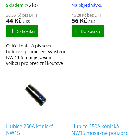
k
Skladem
(>5 ks)
Na objednávku
t
ů
36,36 Kč bez DPH
46,28 Kč bez DPH
44 Kč
56 Kč
/ ks
/ ks
Do košíku
Do košíku
Ostře kónická plynová
hubice s průměrem vyústění
NW 11,5 mm je ideální
volbou pro precizní koutové
sváry a náročné montážní
prác
Hubice 250A kónická
Hubice 250A kónická
NW15
NW15 mosazné pouzdro