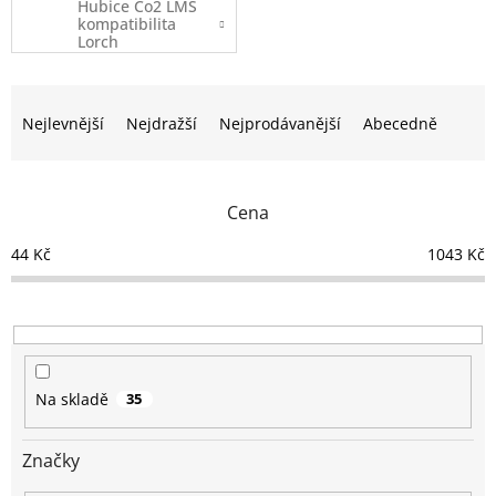
Hubice Co2 LMS
kompatibilita
Lorch
Ř
a
Nejlevnější
Nejdražší
Nejprodávanější
Abecedně
z
e
n
Cena
í
p
44
Kč
1043
Kč
r
o
d
u
k
t
Na skladě
35
ů
Značky