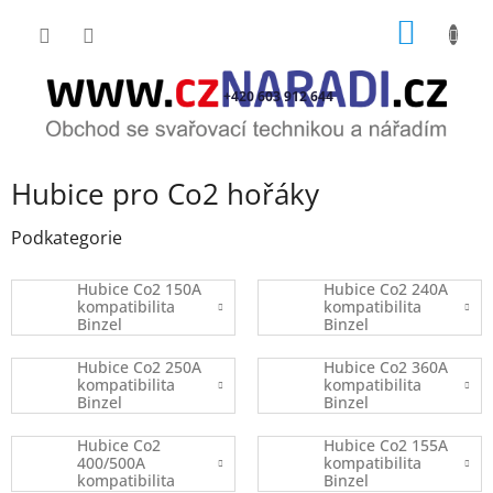
Přejít
NÁKUP
na
obsah
KOŠÍK
+420 603 912 644
Hubice pro Co2 hořáky
Podkategorie
Hubice Co2 150A
Hubice Co2 240A
kompatibilita
kompatibilita
Binzel
Binzel
Hubice Co2 250A
Hubice Co2 360A
kompatibilita
kompatibilita
Binzel
Binzel
Hubice Co2
Hubice Co2 155A
400/500A
kompatibilita
kompatibilita
Binzel