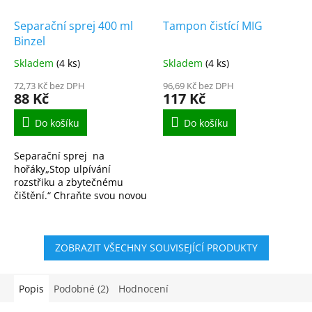
Separační sprej 400 ml
Tampon čistící MIG
Binzel
Skladem
(4 ks)
Skladem
(4 ks)
72,73 Kč bez DPH
96,69 Kč bez DPH
88 Kč
117 Kč
Do košíku
Do košíku
Separační sprej na
hořáky„Stop ulpívání
rozstřiku a zbytečnému
čištění.“ Chraňte svou novou
hubici i proudovou špičku
před nánosy kuliček kovu.
Profesionální separační...
ZOBRAZIT VŠECHNY SOUVISEJÍCÍ PRODUKTY
Popis
Podobné (2)
Hodnocení