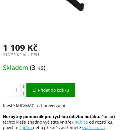
1 109 Kč
916,53 Kč bez DPH
Měrná
Skladem
(3 ks)
cena:
Přidat do košíku
Kleště MIG/MAG č.1 univerzální
Nezbytný pomocník pro rychlou údržbu hořáku.
Pomocí
těchto kleští snadno vyčistíte vnitřek
hubice
od rozstřiku,
povolíte
špičku
nebo přesně zastřihnete
svářecí drát
.