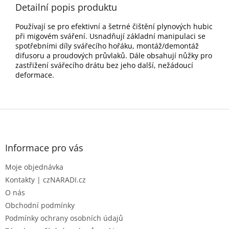
Detailní popis produktu
Používají se pro efektivní a šetrné čištění plynových hubic
při migovém sváření. Usnadňují základní manipulaci se
spotřebními díly svářecího hořáku, montáž/demontáž
difusoru a proudových průvlaků. Dále obsahují nůžky pro
zastřižení svářecího drátu bez jeho další, nežádoucí
deformace.
Z
á
p
a
Informace pro vás
t
Moje objednávka
í
Kontakty | czNARADI.cz
O nás
Obchodní podmínky
Podmínky ochrany osobních údajů