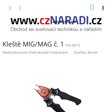
Přejít
NÁKUP
na
obsah
KOŠÍK
+420 603 912 644
Kleště MIG/MAG č. 1
193.0013
Průměrné
Neohodnoceno
Podrobnosti hodnocení
Značka:
Binzel
hodnocení
produktu
je
0,0
z
5
hvězdiček.