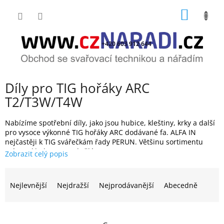
Přejít
NÁKUP
na
obsah
KOŠÍK
+420 603 912 644
Díly pro TIG hořáky ARC
T2/T3W/T4W
Nabízíme spotřební díly, jako jsou hubice, kleštiny, krky a další
pro vysoce výkonné TIG hořáky ARC dodávané fa. ALFA IN
nejčastěji k TIG svářečkám řady PERUN. Většinu sortimentu
máme skladem a za skvělé ceny.
Ř
a
Nejlevnější
Nejdražší
Nejprodávanější
Abecedně
z
e
n