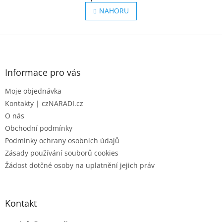
v
á
l
NAHORU
n
á
k
o
d
v
Z
a
á
c
á
n
í
p
í
p
a
Informace pro vás
r
t
v
Moje objednávka
í
k
Kontakty | czNARADI.cz
y
v
O nás
ý
Obchodní podmínky
p
Podmínky ochrany osobních údajů
i
s
Zásady používání souborů cookies
u
Žádost dotčné osoby na uplatnění jejich práv
Kontakt