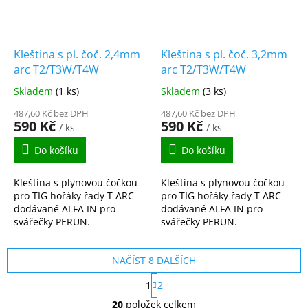
Kleština s pl. čoč. 2,4mm
Kleština s pl. čoč. 3,2mm
arc T2/T3W/T4W
arc T2/T3W/T4W
Skladem
(1 ks)
Skladem
(3 ks)
487,60 Kč bez DPH
487,60 Kč bez DPH
590 Kč
590 Kč
/ ks
/ ks
Do košíku
Do košíku
Kleština s plynovou čočkou
Kleština s plynovou čočkou
pro TIG hořáky řady T ARC
pro TIG hořáky řady T ARC
dodávané ALFA IN pro
dodávané ALFA IN pro
svářečky PERUN.
svářečky PERUN.
NAČÍST 8 DALŠÍCH
S
1
2
t
O
r
20
položek celkem