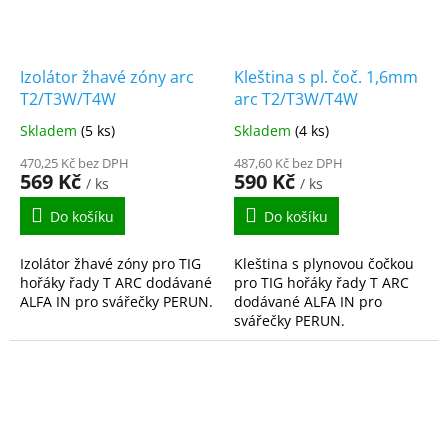
Izolátor žhavé zóny arc
Kleština s pl. čoč. 1,6mm
T2/T3W/T4W
arc T2/T3W/T4W
Skladem
(5 ks)
Skladem
(4 ks)
470,25 Kč bez DPH
487,60 Kč bez DPH
569 Kč
590 Kč
/ ks
/ ks
Do košíku
Do košíku
Izolátor žhavé zóny pro TIG
Kleština s plynovou čočkou
hořáky řady T ARC dodávané
pro TIG hořáky řady T ARC
ALFA IN pro svářečky PERUN.
dodávané ALFA IN pro
svářečky PERUN.