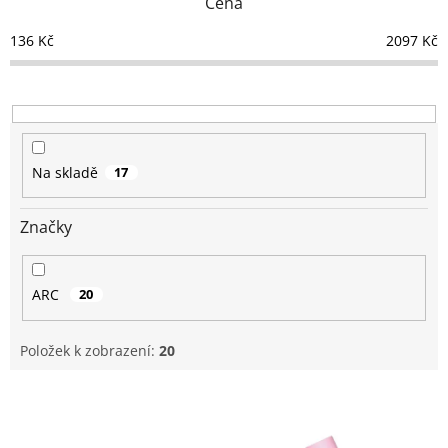
Cena
í
p
136
Kč
2097
Kč
r
o
d
u
k
t
Na skladě
17
ů
Značky
ARC
20
Položek k zobrazení:
20
V
ý
p