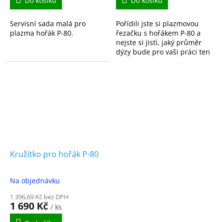
Do košíku
Do košíku
Servisní sada malá pro
Pořídili jste si plazmovou
plazma hořák P-80.
řezačku s hořákem P-80 a
nejste si jistí, jaký průměr
dýzy bude pro vaši práci ten
nejlepší? Nebo v dílně
střídáte řezání tenkých
plechů s pořádně...
Kružítko pro hořák P-80
Na objednávku
1 396,69 Kč bez DPH
1 690 Kč
/ ks