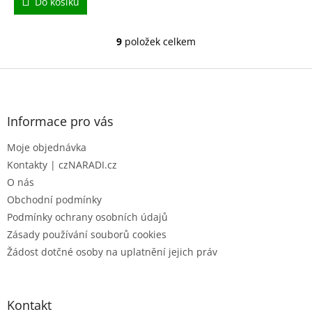
Do košíku
9
položek celkem
O
v
l
Z
á
á
d
p
a
a
Informace pro vás
c
t
í
Moje objednávka
í
p
r
Kontakty | czNARADI.cz
v
O nás
k
Obchodní podmínky
y
Podmínky ochrany osobních údajů
v
ý
Zásady používání souborů cookies
p
Žádost dotčné osoby na uplatnění jejich práv
i
s
u
Kontakt