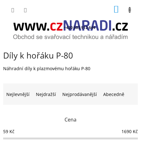
Přejít
NÁKUP
na
obsah
KOŠÍK
+420 603 912 644
Díly k hořáku P-80
Náhradní díly k plazmovému hořáku P-80
Ř
a
Nejlevnější
Nejdražší
Nejprodávanější
Abecedně
z
e
n
Cena
í
p
59
Kč
1690
Kč
r