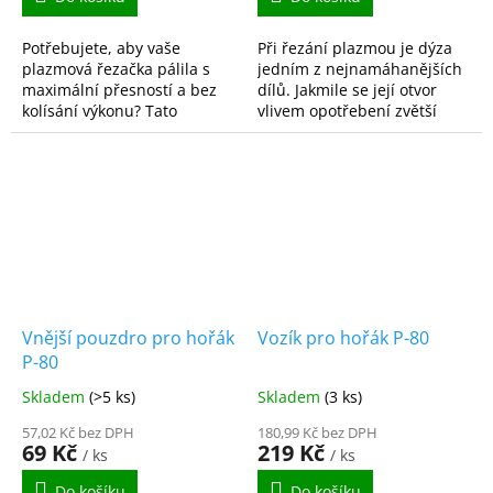
Potřebujete, aby vaše
Při řezání plazmou je dýza
plazmová řezačka pálila s
jedním z nejnamáhanějších
maximální přesností a bez
dílů. Jakmile se její otvor
kolísání výkonu? Tato
vlivem opotřebení zvětší
náhradní elektroda je
nebo zdeformuje, oblouk
vyrobena přesně pro
začne utíkat do stran a
plazmové hořáky typu P-80.
kvalita řezu prudce...
Právě z...
Vnější pouzdro pro hořák
Vozík pro hořák P-80
P-80
Skladem
(>5 ks)
Skladem
(3 ks)
57,02 Kč bez DPH
180,99 Kč bez DPH
69 Kč
219 Kč
/ ks
/ ks
Do košíku
Do košíku