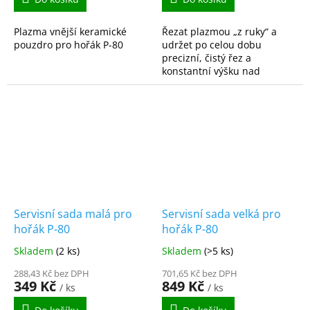
Plazma vnější keramické
Řezat plazmou „z ruky“ a
pouzdro pro hořák P-80
udržet po celou dobu
precizní, čistý řez a
konstantní výšku nad
materiálem je umění, které
občas potrápí i zkušeného
profíka. Stačí malé cuknutí
nebo...
Servisní sada malá pro
Servisní sada velká pro
hořák P-80
hořák P-80
Skladem
(2 ks)
Skladem
(>5 ks)
288,43 Kč bez DPH
701,65 Kč bez DPH
349 Kč
849 Kč
/ ks
/ ks