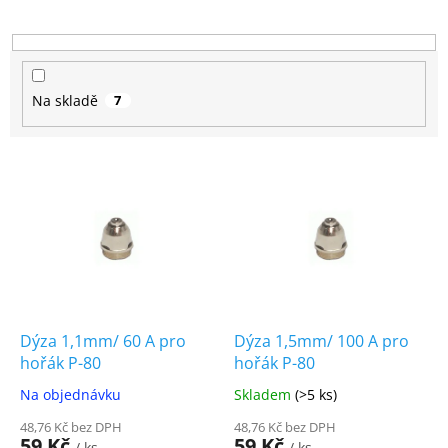
o
d
u
k
t
Na skladě
7
ů
V
ý
p
i
s
p
r
o
d
Dýza 1,1mm/ 60 A pro
Dýza 1,5mm/ 100 A pro
u
hořák P-80
hořák P-80
k
Na objednávku
Skladem
(>5 ks)
t
ů
48,76 Kč bez DPH
48,76 Kč bez DPH
59 Kč
59 Kč
/ ks
/ ks