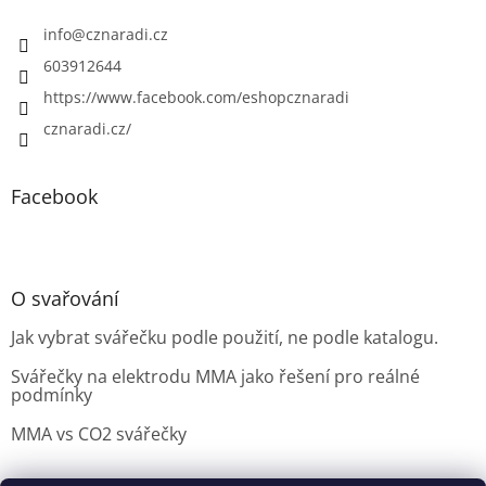
info
@
cznaradi.cz
603912644
https://www.facebook.com/eshopcznaradi
cznaradi.cz/
Facebook
O svařování
Jak vybrat svářečku podle použití, ne podle katalogu.
Svářečky na elektrodu MMA jako řešení pro reálné
podmínky
MMA vs CO2 svářečky