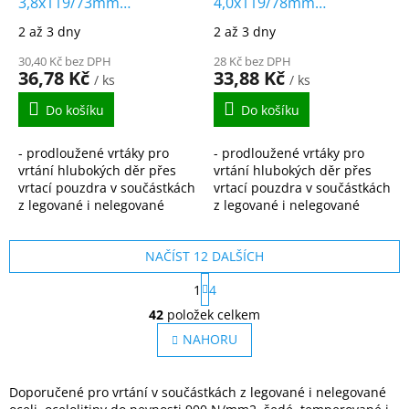
3,8x119/73mm
4,0x119/78mm
vybrušovaný
vybrušovaný
2 až 3 dny
2 až 3 dny
prodloužený HSS-G
prodloužený HSS-G
DIN340
30,40 Kč bez DPH
DIN340
28 Kč bez DPH
36,78 Kč
33,88 Kč
/ ks
/ ks
Do košíku
Do košíku
- prodloužené vrtáky pro
- prodloužené vrtáky pro
vrtání hlubokých děr přes
vrtání hlubokých děr přes
vrtací pouzdra v součástkách
vrtací pouzdra v součástkách
z legované i nelegované
z legované i nelegované
oceli, ocelolitiny do pevnosti
oceli, ocelolitiny do pevnosti
900N/mm2, šedé,
900N/mm2, šedé,
NAČÍST 12 DALŠÍCH
temperované i tvárné...
temperované i tvárné...
S
1
4
t
O
r
42
položek celkem
v
á
l
NAHORU
n
á
k
o
d
v
a
Doporučené pro vrtání v součástkách z legované i nelegované
á