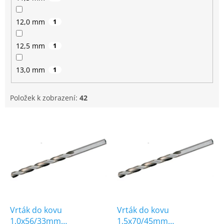
12,0 mm
1
12,5 mm
1
13,0 mm
1
Položek k zobrazení:
42
V
ý
p
i
s
p
r
o
d
Vrták do kovu
Vrták do kovu
u
1,0x56/33mm
1,5x70/45mm