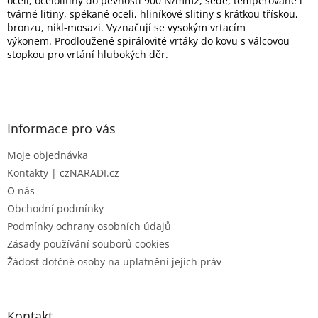
c
oceli, ocelolitiny do pevnosti 900 N/mm2, šedé, temperované i
n
í
tvárné litiny, spékané oceli, hliníkové slitiny s krátkou třískou,
í
p
bronzu, nikl-mosazi. Vyznačují se vysokým vrtacím
r
výkonem. Prodloužené spirálovité vrtáky do kovu s válcovou
v
stopkou pro vrtání hlubokých děr.
k
Z
y
v
á
ý
p
p
a
Informace pro vás
i
t
s
Moje objednávka
í
u
Kontakty | czNARADI.cz
O nás
Obchodní podmínky
Podmínky ochrany osobních údajů
Zásady používání souborů cookies
Žádost dotčné osoby na uplatnění jejich práv
Kontakt