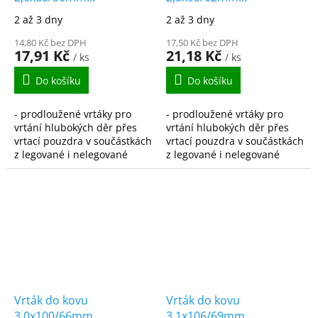
vybrušovaný
vybrušovaný
2 až 3 dny
2 až 3 dny
prodloužený HSS-G
prodloužený HSS-G
DIN340
14,80 Kč bez DPH
DIN340
17,50 Kč bez DPH
17,91 Kč
21,18 Kč
/ ks
/ ks
Do košíku
Do košíku
- prodloužené vrtáky pro
- prodloužené vrtáky pro
vrtání hlubokých děr přes
vrtání hlubokých děr přes
vrtací pouzdra v součástkách
vrtací pouzdra v součástkách
z legované i nelegované
z legované i nelegované
oceli, ocelolitiny do pevnosti
oceli, ocelolitiny do pevnosti
900N/mm2, šedé,
900N/mm2, šedé,
temperované i tvárné...
temperované i tvárné...
Vrták do kovu
Vrták do kovu
3,0x100/66mm
3,1x106/69mm