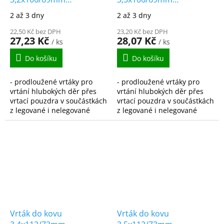
vybrušovaný
vybrušovaný
2 až 3 dny
2 až 3 dny
prodloužený HSS-G
prodloužený HSS-G
DIN340
22,50 Kč bez DPH
DIN340
23,20 Kč bez DPH
27,23 Kč
28,07 Kč
/ ks
/ ks
Do košíku
Do košíku
- prodloužené vrtáky pro
- prodloužené vrtáky pro
vrtání hlubokých děr přes
vrtání hlubokých děr přes
vrtací pouzdra v součástkách
vrtací pouzdra v součástkách
z legované i nelegované
z legované i nelegované
oceli, ocelolitiny do pevnosti
oceli, ocelolitiny do pevnosti
900N/mm2, šedé,
900N/mm2, šedé,
temperované i tvárné...
temperované i tvárné...
Vrták do kovu
Vrták do kovu