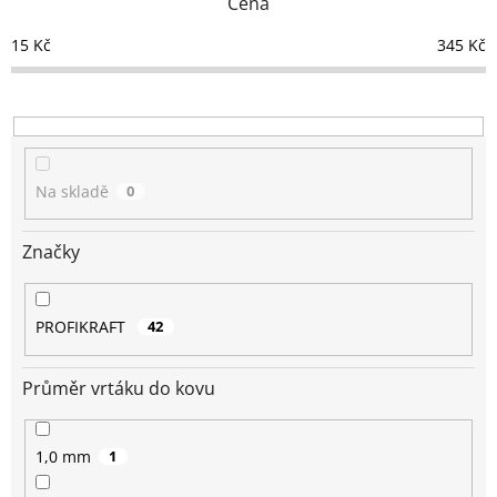
Cena
í
p
15
Kč
345
Kč
r
o
d
u
k
t
Na skladě
0
ů
Značky
PROFIKRAFT
42
Průměr vrtáku do kovu
1,0 mm
1