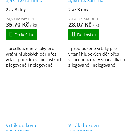
3,4x112/73mm
3,5x112/73mm
vybrušovaný
vybrušovaný
2 až 3 dny
2 až 3 dny
prodloužený HSS-G
prodloužený HSS-G
DIN340
29,50 Kč bez DPH
DIN340
23,20 Kč bez DPH
35,70 Kč
28,07 Kč
/ ks
/ ks
Do košíku
Do košíku
- prodloužené vrtáky pro
- prodloužené vrtáky pro
vrtání hlubokých děr přes
vrtání hlubokých děr přes
vrtací pouzdra v součástkách
vrtací pouzdra v součástkách
z legované i nelegované
z legované i nelegované
oceli, ocelolitiny do pevnosti
oceli, ocelolitiny do pevnosti
900N/mm2, šedé,
900N/mm2, šedé,
temperované i tvárné...
temperované i tvárné...
Vrták do kovu
Vrták do kovu