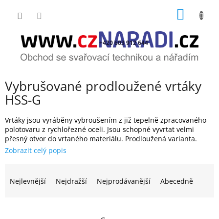
Přejít
NÁKUP
na
obsah
KOŠÍK
+420 603 912 644
Vybrušované prodloužené vrtáky
HSS-G
Vrtáky jsou vyráběny vybroušením z již tepelně zpracovaného
polotovaru z rychlořezné oceli. Jsou schopné vyvrtat velmi
přesný otvor do vrtaného materiálu. Prodloužená varianta.
Ř
a
Nejlevnější
Nejdražší
Nejprodávanější
Abecedně
z
e
n