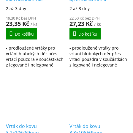
vybrušovaný
vybrušovaný
2 až 3 dny
2 až 3 dny
prodloužený HSS-G
prodloužený HSS-G
DIN340
19,30 Kč bez DPH
DIN340
22,50 Kč bez DPH
23,35 Kč
27,23 Kč
/ ks
/ ks
Do košíku
Do košíku
- prodloužené vrtáky pro
- prodloužené vrtáky pro
vrtání hlubokých děr přes
vrtání hlubokých děr přes
vrtací pouzdra v součástkách
vrtací pouzdra v součástkách
z legované i nelegované
z legované i nelegované
oceli, ocelolitiny do pevnosti
oceli, ocelolitiny do pevnosti
900N/mm2, šedé,
900N/mm2, šedé,
temperované i tvárné...
temperované i tvárné...
Vrták do kovu
Vrták do kovu
3,2x106/69mm
3,3x106/69mm