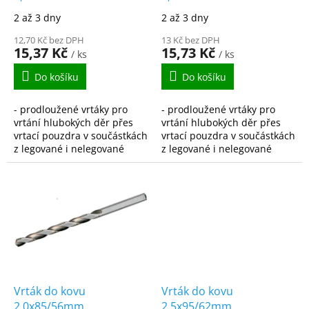
k
vybrušovaný
vybrušovaný
2 až 3 dny
2 až 3 dny
t
prodloužený HSS-G
prodloužený HSS-G
ů
DIN340
12,70 Kč bez DPH
DIN340
13 Kč bez DPH
15,37 Kč
15,73 Kč
/ ks
/ ks
Do košíku
Do košíku
- prodloužené vrtáky pro
- prodloužené vrtáky pro
vrtání hlubokých děr přes
vrtání hlubokých děr přes
vrtací pouzdra v součástkách
vrtací pouzdra v součástkách
z legované i nelegované
z legované i nelegované
oceli, ocelolitiny do pevnosti
oceli, ocelolitiny do pevnosti
900N/mm2, šedé,
900N/mm2, šedé,
temperované i tvárné...
temperované i tvárné...
Vrták do kovu
Vrták do kovu
2,0x85/56mm
2,5x95/62mm