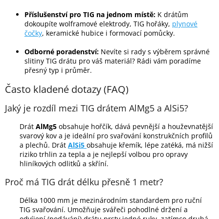
Příslušenství pro TIG na jednom místě:
K drátům
dokoupíte wolframové elektrody, TIG hořáky,
plynové
čočky
, keramické hubice i formovací pomůcky.
Odborné poradenství:
Nevíte si rady s výběrem správné
slitiny TIG drátu pro váš materiál? Rádi vám poradíme
přesný typ i průměr.
Často kladené dotazy (FAQ)
Jaký je rozdíl mezi TIG drátem AlMg5 a AlSi5?
Drát
AlMg5
obsahuje hořčík, dává pevnější a houževnatější
svarový kov a je ideální pro svařování konstrukčních profilů
a plechů. Drát
AlSi5
obsahuje křemík, lépe zatéká, má nižší
riziko trhlin za tepla a je nejlepší volbou pro opravy
hliníkových odlitků a skříní.
Proč má TIG drát délku přesně 1 metr?
Délka 1000 mm je mezinárodním standardem pro ruční
TIG svařování. Umožňuje svářeči pohodlné držení a
odvíjení (podávání) drátu prsty jedné ruky, zatímco druhá