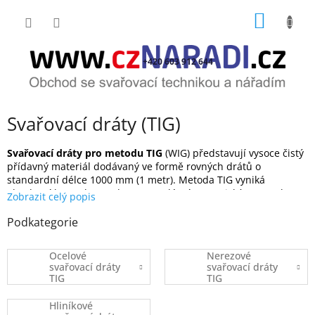
Přejít
NÁKUP
na
obsah
KOŠÍK
+420 603 912 644
Svařovací dráty (TIG)
Svařovací dráty pro metodu TIG
(WIG) představují vysoce čistý
přídavný materiál dodávaný ve formě rovných drátů o
standardní délce 1000 mm (1 metr). Metoda TIG vyniká
absolutní kontrolou nad svarovou lázní a estetickým povrchem
svaru bez rozstřiku a strusky. Svařovací dráty TIG se využívají
při precizním svařování tlakových potrubí, nerezových nádrží,
Podkategorie
potravinářských technologií, hliníkových konstrukcí i opravách
forem. V nabídce
czNARADI.cz
najdete kompletní sortiment
Ocelové
Nerezové
drátů na ocel, nerez i hliník.
svařovací dráty
svařovací dráty
TIG
TIG
Hliníkové