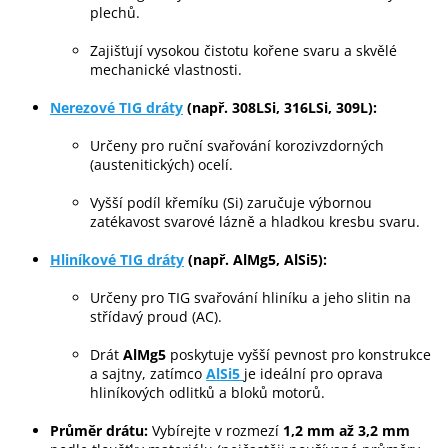
k
plechů.
y
v
Zajišťují vysokou čistotu kořene svaru a skvělé
ý
mechanické vlastnosti.
p
i
Nerezové TIG dráty
(např. 308LSi, 316LSi, 309L):
s
u
Určeny pro ruční svařování korozivzdorných
(austenitických) ocelí.
Vyšší podíl křemíku (Si) zaručuje výbornou
zatékavost svarové lázně a hladkou kresbu svaru.
Hliníkové TIG dráty
(např. AlMg5, AlSi5):
Určeny pro TIG svařování hliníku a jeho slitin na
střídavý proud (AC).
Drát
AlMg5
poskytuje vyšší pevnost pro konstrukce
a sajtny, zatímco
AlSi5
je ideální pro oprava
hliníkových odlitků a bloků motorů.
Průměr drátu:
Vybírejte v rozmezí
1,2 mm až 3,2 mm