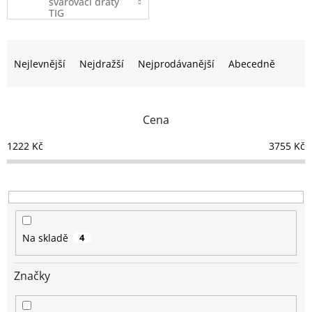
svařovací dráty
TIG
Ř
a
Nejlevnější
Nejdražší
Nejprodávanější
Abecedně
z
e
n
Cena
í
p
1222
Kč
3755
Kč
r
o
d
u
k
t
Na skladě
4
ů
Značky