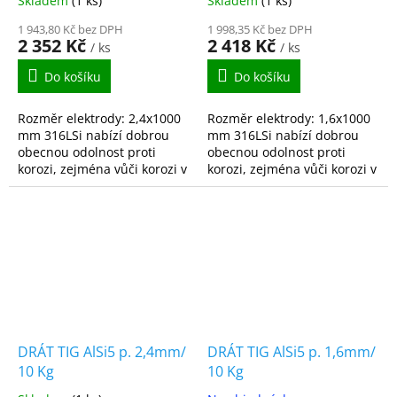
Skladem
(1 ks)
Skladem
(1 ks)
1 943,80 Kč bez DPH
1 998,35 Kč bez DPH
2 352 Kč
2 418 Kč
/ ks
/ ks
Do košíku
Do košíku
Rozměr elektrody: 2,4x1000
Rozměr elektrody: 1,6x1000
mm 316LSi nabízí dobrou
mm 316LSi nabízí dobrou
obecnou odolnost proti
obecnou odolnost proti
korozi, zejména vůči korozi v
korozi, zejména vůči korozi v
kyselém a chlorovaném
kyselém a chlorovaném
prostředí.
prostředí.
DRÁT TIG AlSi5 p. 2,4mm/
DRÁT TIG AlSi5 p. 1,6mm/
10 Kg
10 Kg