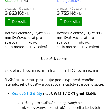
Skladem
(1 ks)
Na objednávku
3 027,27 Kč bez DPH
3 103,31 Kč bez DPH
3 663 Kč
3 755 Kč
/ ks
/ ks
Do košíku
Do košíku
Rozměr elektrody: 2,4x1000
Rozměr elektrody: 1,6x1000
mm Svařovací drát pro
mm Svařovací drát pro
svařování hliníkových
svařování hliníkových
slitin metodou TIG. Balení
slitin metodou TIG. Balení
10kg
10kg
8
položek celkem
O
v
l
Jak vybrat svařovací drát pro TIG svařování
á
d
Při výběru TIG drátu postupujte podle typu svařovaného
a
materiálu, jeho tloušťky a požadované čistoty svarového spoje:
c
í
Ocelové TIG dráty
(např. W4Si1 / OK Tigrod 12.64):
p
r
Určeny pro svařování nelegovaných a
v
nízkolegovaných konstrukčních ocelí a kotlových