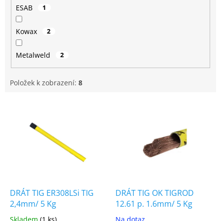
ESAB
1
Kowax
2
Metalweld
2
Položek k zobrazení:
8
V
ý
p
i
s
p
r
o
d
DRÁT TIG ER308LSi TIG
DRÁT TIG OK TIGROD
u
2,4mm/ 5 Kg
12.61 p. 1.6mm/ 5 Kg
k
Skladem
(1 ks)
Na dotaz