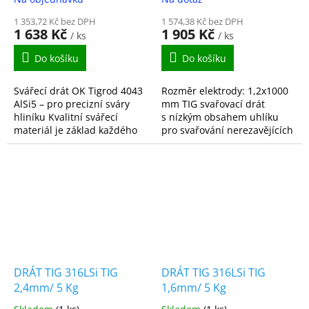
1 353,72 Kč bez DPH
1 574,38 Kč bez DPH
1 638 Kč
1 905 Kč
/ ks
/ ks
Do košíku
Do košíku
Svářecí drát OK Tigrod 4043
Rozměr elektrody: 1,2x1000
AlSi5 – pro precizní sváry
mm TIG svařovací drát
hliníku Kvalitní svářecí
s nízkým obsahem uhlíku
materiál je základ každého
pro svařování nerezavějících
pevného a čistého sváru. OK
ocelí typu 18Cr8Ni. Dobrá
Tigrod 4043 AlSi5 od
odolnost proti běžné korozi.
renomovaného výrobce...
DRÁT TIG 316LSi TIG
DRÁT TIG 316LSi TIG
2,4mm/ 5 Kg
1,6mm/ 5 Kg