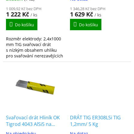
t
ů
1 009,92 Kč bez DPH
1 346,28 Kč bez DPH
1 222 Kč
1 629 Kč
/ ks
/ ks
Do košíku
Do košíku
Rozměr elektrody: 2,4x1000
mm TIG svařovací drát
s nízkým obsahem uhlíku
pro svařování nerezavějících
ocelí typu 18Cr8Ni. Dobrá
odolnost proti běžné korozi.
Svařovací drát Hliník OK
DRÁT TIG ER308LSi TIG
Tigrod 4043 AlSi5 na
1,2mm/ 5 Kg
hliník 3.2 mm x 1000 mm
Na objednávku
Na dotaz