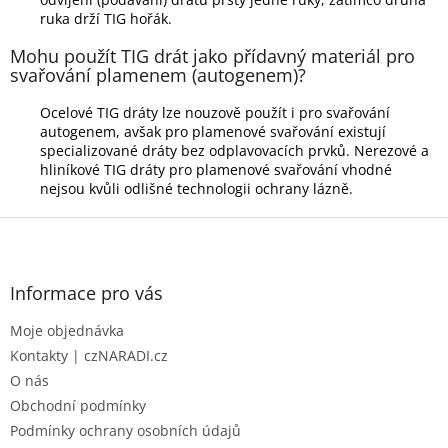
ruka drží TIG hořák.
Mohu použít TIG drát jako přídavný materiál pro
svařování plamenem (autogenem)?
Ocelové TIG dráty lze nouzově použít i pro svařování
autogenem, avšak pro plamenové svařování existují
specializované dráty bez odplavovacích prvků. Nerezové a
hliníkové TIG dráty pro plamenové svařování vhodné
nejsou kvůli odlišné technologii ochrany lázně.
Z
á
p
a
Informace pro vás
t
Moje objednávka
í
Kontakty | czNARADI.cz
O nás
Obchodní podmínky
Podmínky ochrany osobních údajů