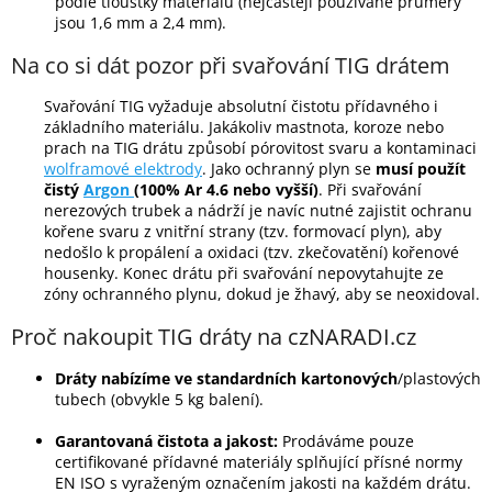
podle tloušťky materiálu (nejčastěji používané průměry
jsou 1,6 mm a 2,4 mm).
Na co si dát pozor při svařování TIG drátem
Svařování TIG vyžaduje absolutní čistotu přídavného i
základního materiálu. Jakákoliv mastnota, koroze nebo
prach na TIG drátu způsobí pórovitost svaru a kontaminaci
wolframové elektrody
. Jako ochranný plyn se
musí použít
čistý
Argon
(100% Ar 4.6 nebo vyšší)
. Při svařování
nerezových trubek a nádrží je navíc nutné zajistit ochranu
kořene svaru z vnitřní strany (tzv. formovací plyn), aby
nedošlo k propálení a oxidaci (tzv. zkečovatění) kořenové
housenky. Konec drátu při svařování nepovytahujte ze
zóny ochranného plynu, dokud je žhavý, aby se neoxidoval.
Proč nakoupit TIG dráty na czNARADI.cz
Dráty nabízíme ve standardních kartonových
/plastových
tubech (obvykle 5 kg balení).
Garantovaná čistota a jakost:
Prodáváme pouze
certifikované přídavné materiály splňující přísné normy
EN ISO s vyraženým označením jakosti na každém drátu.