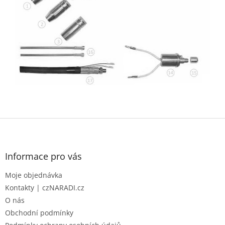
Z
á
p
a
Informace pro vás
t
Moje objednávka
í
Kontakty | czNARADI.cz
O nás
Obchodní podmínky