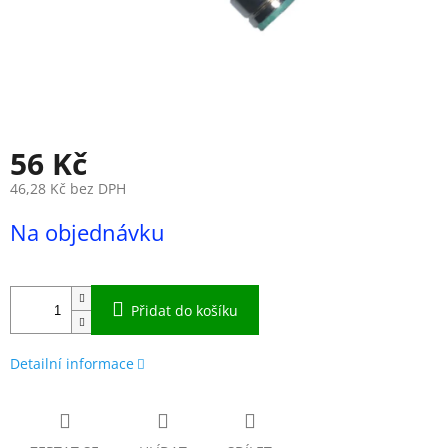
56 Kč
46,28 Kč bez DPH
Měrná
Na objednávku
cena:
Přidat do košíku
Detailní informace