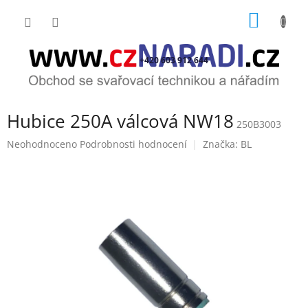
Přejít
NÁKUP
na
obsah
KOŠÍK
+420 603 912 644
Hubice 250A válcová NW18
250B3003
Průměrné
Neohodnoceno
Podrobnosti hodnocení
Značka:
BL
hodnocení
produktu
je
0,0
z
5
hvězdiček.