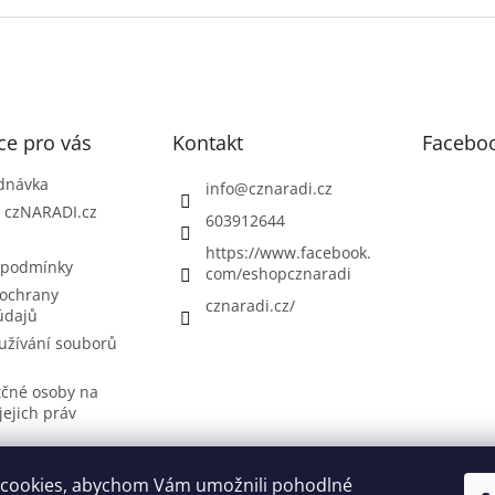
ce pro vás
Kontakt
Facebo
dnávka
info
@
cznaradi.cz
| czNARADI.cz
603912644
https://www.facebook.
 podmínky
com/eshopcznaradi
ochrany
cznaradi.cz/
údajů
užívání souborů
tčné osoby na
jejich práv
cookies, abychom Vám umožnili pohodlné