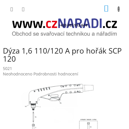
Přejít
NÁKUP
na
obsah
KOŠÍK
+420 603 912 644
Dýza 1,6 110/120 A pro hořák SCP
120
5021
Průměrné
Neohodnoceno
Podrobnosti hodnocení
hodnocení
produktu
je
0,0
z
5
hvězdiček.