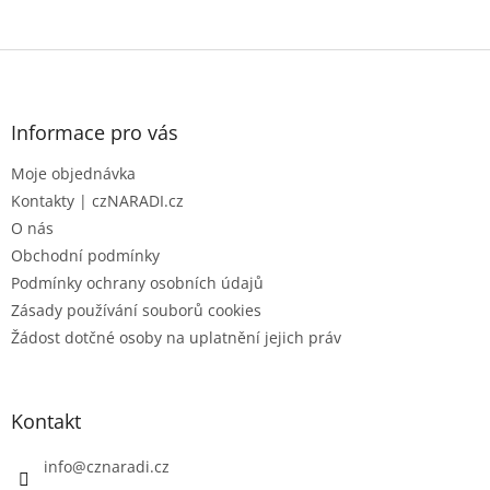
Z
á
p
a
Informace pro vás
t
Moje objednávka
í
Kontakty | czNARADI.cz
O nás
Obchodní podmínky
Podmínky ochrany osobních údajů
Zásady používání souborů cookies
Žádost dotčné osoby na uplatnění jejich práv
Kontakt
info
@
cznaradi.cz