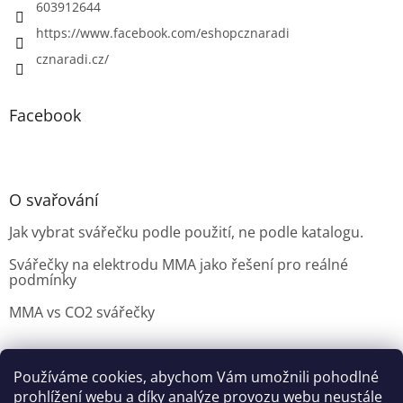
603912644
https://www.facebook.com/eshopcznaradi
cznaradi.cz/
Facebook
O svařování
Jak vybrat svářečku podle použití, ne podle katalogu.
Svářečky na elektrodu MMA jako řešení pro reálné
podmínky
MMA vs CO2 svářečky
Používáme cookies, abychom Vám umožnili pohodlné
Možnosti doručení
Nakupovani
Možností platby
prohlížení webu a díky analýze provozu webu neustále
Výběr svářečky