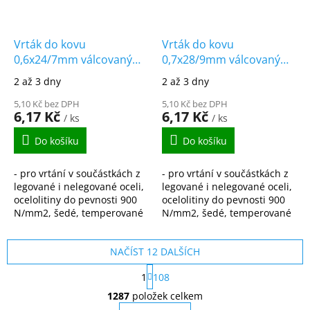
Vrták do kovu
Vrták do kovu
0,6x24/7mm válcovaný
0,7x28/9mm válcovaný
HSS-R DIN338
HSS-R DIN338
2 až 3 dny
2 až 3 dny
5,10 Kč bez DPH
5,10 Kč bez DPH
6,17 Kč
6,17 Kč
/ ks
/ ks
Do košíku
Do košíku
- pro vrtání v součástkách z
- pro vrtání v součástkách z
legované i nelegované oceli,
legované i nelegované oceli,
ocelolitiny do pevnosti 900
ocelolitiny do pevnosti 900
N/mm2, šedé, temperované
N/mm2, šedé, temperované
i tvárné litiny, spékané oceli,
i tvárné litiny, spékané oceli,
hliníkové slitiny s krátkou...
hliníkové slitiny s krátkou...
NAČÍST 12 DALŠÍCH
S
1
108
t
O
r
1287
položek celkem
v
á