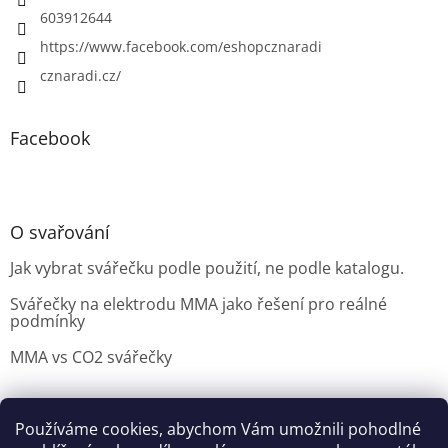
603912644
https://www.facebook.com/eshopcznaradi
cznaradi.cz/
Facebook
O svařování
Jak vybrat svářečku podle použití, ne podle katalogu.
Svářečky na elektrodu MMA jako řešení pro reálné
podmínky
MMA vs CO2 svářečky
Používáme cookies, abychom Vám umožnili pohodlné
Možnosti doručení
Nakupovani
Možností platby