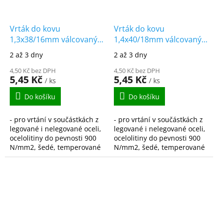
Vrták do kovu
Vrták do kovu
1,3x38/16mm válcovaný
1,4x40/18mm válcovaný
HSS-R DIN338
HSS-R DIN338
2 až 3 dny
2 až 3 dny
4,50 Kč bez DPH
4,50 Kč bez DPH
5,45 Kč
5,45 Kč
/ ks
/ ks
Do košíku
Do košíku
- pro vrtání v součástkách z
- pro vrtání v součástkách z
legované i nelegované oceli,
legované i nelegované oceli,
ocelolitiny do pevnosti 900
ocelolitiny do pevnosti 900
N/mm2, šedé, temperované
N/mm2, šedé, temperované
i tvárné litiny, spékané oceli,
i tvárné litiny, spékané oceli,
hliníkové slitiny s krátkou...
hliníkové slitiny s krátkou...