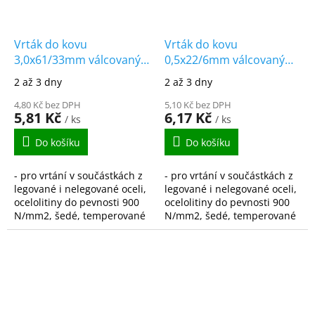
Vrták do kovu
Vrták do kovu
3,0x61/33mm válcovaný
0,5x22/6mm válcovaný
HSS-R DIN338
HSS-R DIN338
2 až 3 dny
2 až 3 dny
4,80 Kč bez DPH
5,10 Kč bez DPH
5,81 Kč
6,17 Kč
/ ks
/ ks
Do košíku
Do košíku
- pro vrtání v součástkách z
- pro vrtání v součástkách z
legované i nelegované oceli,
legované i nelegované oceli,
ocelolitiny do pevnosti 900
ocelolitiny do pevnosti 900
N/mm2, šedé, temperované
N/mm2, šedé, temperované
i tvárné litiny, spékané oceli,
i tvárné litiny, spékané oceli,
hliníkové slitiny s krátkou...
hliníkové slitiny s krátkou...