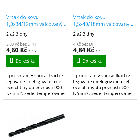
r
u
o
k
d
t
Vrták do kovu
Vrták do kovu
u
ů
1,0x34/12mm válcovaný
1,5x40/18mm válcovaný
k
HSS-R DIN338
HSS-R DIN338
2 až 3 dny
2 až 3 dny
t
ů
3,80 Kč bez DPH
4 Kč bez DPH
4,60 Kč
4,84 Kč
/ ks
/ ks
Do košíku
Do košíku
- pro vrtání v součástkách z
- pro vrtání v součástkách z
legované i nelegované oceli,
legované i nelegované oceli,
ocelolitiny do pevnosti 900
ocelolitiny do pevnosti 900
N/mm2, šedé, temperované
N/mm2, šedé, temperované
i tvárné litiny, spékané oceli,
i tvárné litiny, spékané oceli,
hliníkové slitiny s krátkou...
hliníkové slitiny s krátkou...