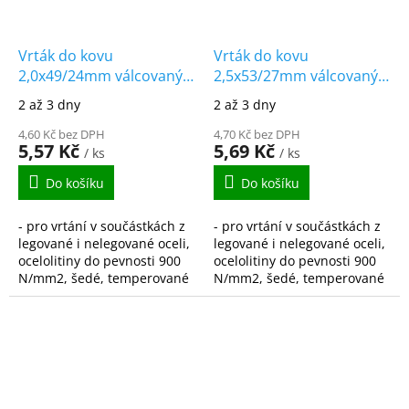
Vrták do kovu
Vrták do kovu
2,0x49/24mm válcovaný
2,5x53/27mm válcovaný
HSS-R DIN338
HSS-R DIN338
2 až 3 dny
2 až 3 dny
4,60 Kč bez DPH
4,70 Kč bez DPH
5,57 Kč
5,69 Kč
/ ks
/ ks
Do košíku
Do košíku
- pro vrtání v součástkách z
- pro vrtání v součástkách z
legované i nelegované oceli,
legované i nelegované oceli,
ocelolitiny do pevnosti 900
ocelolitiny do pevnosti 900
N/mm2, šedé, temperované
N/mm2, šedé, temperované
i tvárné litiny, spékané oceli,
i tvárné litiny, spékané oceli,
hliníkové slitiny s krátkou...
hliníkové slitiny s krátkou...