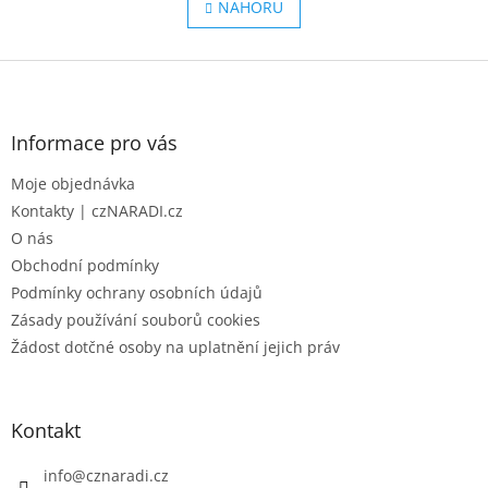
l
NAHORU
n
á
k
o
d
v
Z
a
á
c
á
n
í
p
í
p
a
Informace pro vás
r
t
v
Moje objednávka
í
k
Kontakty | czNARADI.cz
y
v
O nás
ý
Obchodní podmínky
p
Podmínky ochrany osobních údajů
i
s
Zásady používání souborů cookies
u
Žádost dotčné osoby na uplatnění jejich práv
Kontakt
info
@
cznaradi.cz