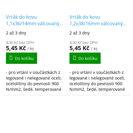
Vrták do kovu
Vrták do kovu
1,1x36/14mm válcovaný
1,2x38/16mm válcovaný
HSS-R DIN338
HSS-R DIN338
2 až 3 dny
2 až 3 dny
4,50 Kč bez DPH
4,50 Kč bez DPH
5,45 Kč
5,45 Kč
/ ks
/ ks
Do košíku
Do košíku
- pro vrtání v součástkách z
- pro vrtání v součástkách z
legované i nelegované oceli,
legované i nelegované oceli,
ocelolitiny do pevnosti 900
ocelolitiny do pevnosti 900
N/mm2, šedé, temperované
N/mm2, šedé, temperované
i tvárné litiny, spékané oceli,
i tvárné litiny, spékané oceli,
hliníkové slitiny s krátkou...
hliníkové slitiny s krátkou...