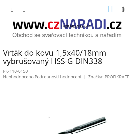
Přejít
NÁKUP
na
obsah
KOŠÍK
+420 603 912 644
Vrták do kovu 1,5x40/18mm
vybrušovaný HSS-G DIN338
PK-110-0150
Průměrné
Neohodnoceno
Podrobnosti hodnocení
Značka:
PROFIKRAFT
hodnocení
produktu
je
0,0
z
5
hvězdiček.