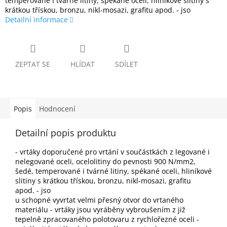
temperované i tvárné litiny, spékané oceli, hliníkové slitiny s
krátkou třískou, bronzu, nikl-mosazi, grafitu apod. - jso
Detailní informace
ZEPTAT SE
HLÍDAT
SDÍLET
Popis
Hodnocení
Detailní popis produktu
- vrtáky doporučené pro vrtání v součástkách z legované i
nelegované oceli, ocelolitiny do pevnosti 900 N/mm2,
šedé, temperované i tvárné litiny, spékané oceli, hliníkové
slitiny s krátkou třískou, bronzu, nikl-mosazi, grafitu
apod. - jso
u schopné vyvrtat velmi přesný otvor do vrtaného
materiálu - vrtáky jsou vyráběny vybroušením z již
tepelně zpracovaného polotovaru z rychlořezné oceli -