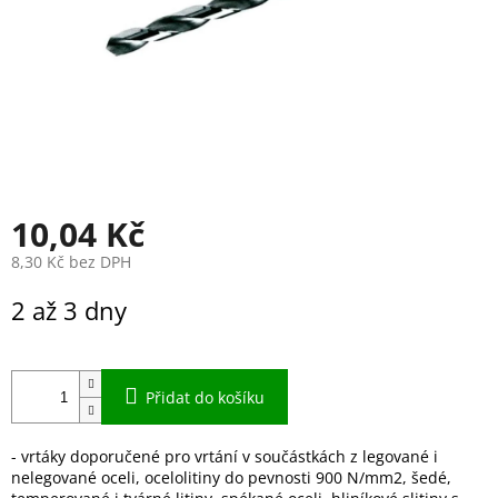
10,04 Kč
8,30 Kč bez DPH
Měrná
2 až 3 dny
cena:
Přidat do košíku
- vrtáky doporučené pro vrtání v součástkách z legované i
nelegované oceli, ocelolitiny do pevnosti 900 N/mm2, šedé,