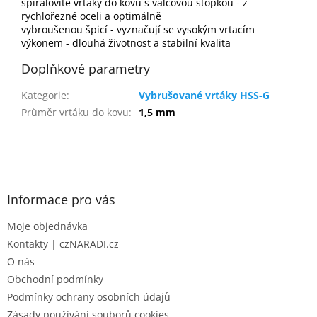
spirálovité vrtáky do kovu s válcovou stopkou - z
rychlořezné oceli a optimálně
vybroušenou špicí - vyznačují se vysokým vrtacím
výkonem - dlouhá životnost a stabilní kvalita
Doplňkové parametry
Kategorie
:
Vybrušované vrtáky HSS-G
Průměr vrtáku do kovu
:
1,5 mm
Z
á
p
a
Informace pro vás
t
Moje objednávka
í
Kontakty | czNARADI.cz
O nás
Obchodní podmínky
Podmínky ochrany osobních údajů
Zásady používání souborů cookies