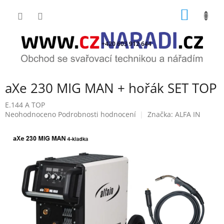
Přejít
NÁKUP
na
obsah
KOŠÍK
+420 603 912 644
aXe 230 MIG MAN + hořák SET TOP
E.144 A TOP
Průměrné
Neohodnoceno
Podrobnosti hodnocení
Značka:
ALFA IN
hodnocení
produktu
je
0,0
z
5
hvězdiček.