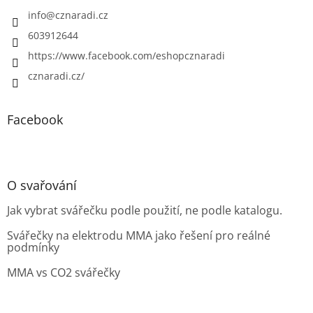
info
@
cznaradi.cz
603912644
https://www.facebook.com/eshopcznaradi
cznaradi.cz/
Facebook
O svařování
Jak vybrat svářečku podle použití, ne podle katalogu.
Svářečky na elektrodu MMA jako řešení pro reálné
podmínky
MMA vs CO2 svářečky