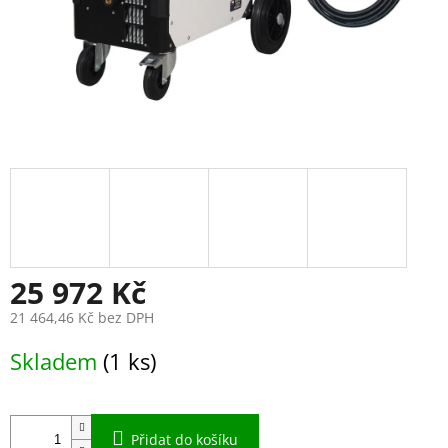
25 972 Kč
21 464,46 Kč bez DPH
Měrná
Skladem
(1 ks)
cena:
Přidat do košíku