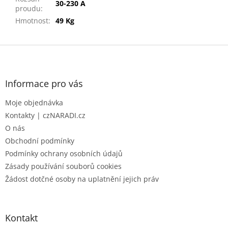
30-230 A
proudu
:
Hmotnost
:
49 Kg
Z
á
p
a
Informace pro vás
t
Moje objednávka
í
Kontakty | czNARADI.cz
O nás
Obchodní podmínky
Podmínky ochrany osobních údajů
Zásady používání souborů cookies
Žádost dotčné osoby na uplatnění jejich práv
Kontakt