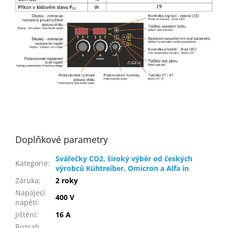
Doplňkové parametry
Svářečky CO2, široký výběr od českých
Kategorie
:
výrobců Kühtreiber, Omicron a Alfa in
Záruka
:
2 roky
Napájecí
400 V
napětí
:
Jištění
:
16 A
Rozsah