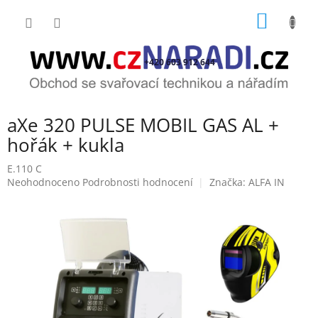
Přejít
NÁKUP
na
obsah
KOŠÍK
+420 603 912 644
aXe 320 PULSE MOBIL GAS AL +
hořák + kukla
E.110 C
Průměrné
Neohodnoceno
Podrobnosti hodnocení
Značka:
ALFA IN
hodnocení
produktu
je
0,0
z
5
hvězdiček.