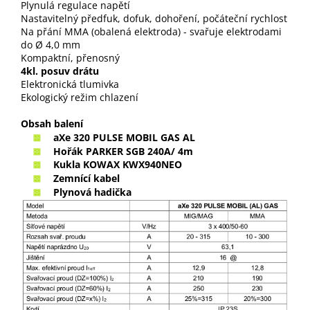
Plynulá regulace napětí
Nastavitelný předfuk, dofuk, dohoření, počáteční rychlost
Na přání MMA (obalená elektroda) - svařuje elektrodami
do Ø 4,0 mm
Kompaktní, přenosný
4kl. posuv drátu
Elektronická tlumivka
Ekologický režim chlazení
Obsah balení
aXe 320 PULSE MOBIL GAS AL
Hořák PARKER SGB 240A/ 4m
Kukla KOWAX KWX940NEO
Zemnící kabel
Plynová hadička