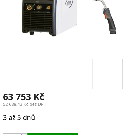
63 753 Kč
52 688,43 Kč bez DPH
Měrná
3 až 5 dnů
cena: