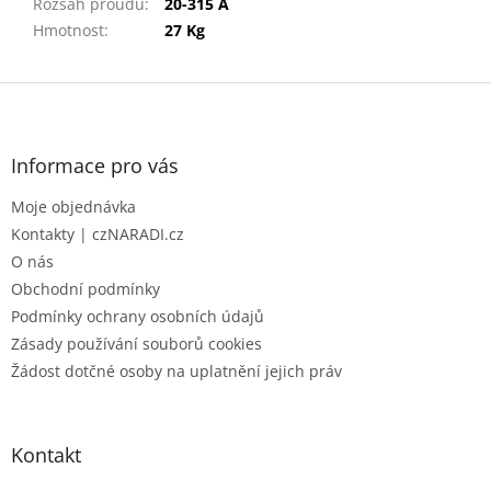
Rozsah proudu
:
20-315 A
Hmotnost
:
27 Kg
Z
á
p
a
Informace pro vás
t
Moje objednávka
í
Kontakty | czNARADI.cz
O nás
Obchodní podmínky
Podmínky ochrany osobních údajů
Zásady používání souborů cookies
Žádost dotčné osoby na uplatnění jejich práv
Kontakt