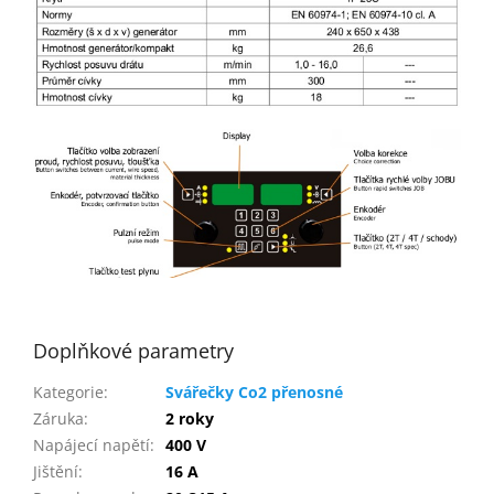
Doplňkové parametry
Kategorie
:
Svářečky Co2 přenosné
Záruka
:
2 roky
Napájecí napětí
:
400 V
Jištění
:
16 A