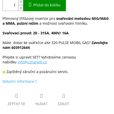
Přidat do košíku
Přenosný třífázový invertor
pro
svařování metodou MIG/MAG
a MMA, pulzní režim
a možnost svařování hliníku.
Svařovací proud: 20 - 315A, 400V/ 16A
Máte dotaz ke svářečce aXe 320 PULSE MOBIL GAS?
Zavolejte
nám 603912644
Přejete si upravit SET? Vyhotovíme cenovou
nabídku
info@cznaradi.cz
Zajištěný záruční a pozáruční servis.
Detailní informace
ZEPTAT SE
HLÍDAT
SDÍLET