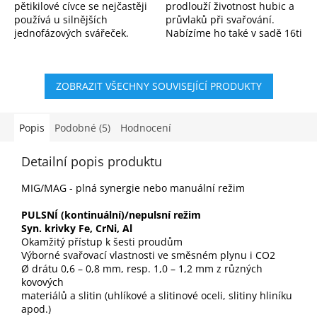
pětikilové cívce se nejčastěji
prodlouží životnost hubic a
používá u silnějších
průvlaků při svařování.
jednofázových svářeček.
Nabízíme ho také v sadě 16ti
Svářecí drát do ceóčka
kusů.
Rozměr elektrody: 1,0 mm x
5 Kg
ZOBRAZIT VŠECHNY SOUVISEJÍCÍ PRODUKTY
Popis
Podobné (5)
Hodnocení
Detailní popis produktu
MIG/MAG - plná synergie nebo manuální režim
PULSNÍ (kontinuální)/nepulsní režim
Syn. krivky Fe, CrNi, Al
Okamžitý přístup k šesti proudům
Výborné svařovací vlastnosti ve směsném plynu i CO2
Ø drátu 0,6 – 0,8 mm, resp. 1,0 – 1,2 mm z různých
kovových
materiálů a slitin (uhlíkové a slitinové oceli, slitiny hliníku
apod.)