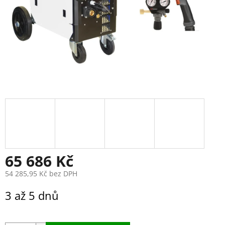
65 686 Kč
54 285,95 Kč bez DPH
Měrná
3 až 5 dnů
cena: