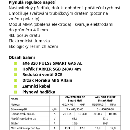
Plynulá regulace napětí
Nastavitelný předfuk, dofuk, dohoření, počáteční rychlost
Umožňuje svařování trubičkovým drátem (pozor na
změnu polarity)
Modul MMA (obalená elektroda) - svařuje elektrodami
do průměru 4,0 mm
4kl. posuv drátu
Elektronická tlumivka
Ekologický režim chlazení
Obsah balení
aXe 320 PULSE SMART GAS AL
Hořák PARKER SGB 240A/ 4m
Redukční ventil GCE
Držák Hořáku MIG Alfain
Zemnící kabel
Plynová hadička