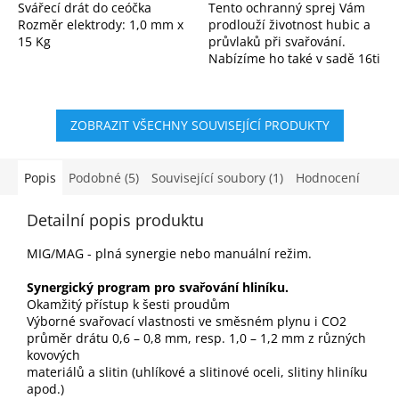
Svářecí drát do ceóčka
Tento ochranný sprej Vám
Rozměr elektrody: 1,0 mm x
prodlouží životnost hubic a
15 Kg
průvlaků při svařování.
Nabízíme ho také v sadě 16ti
kusů.
ZOBRAZIT VŠECHNY SOUVISEJÍCÍ PRODUKTY
Popis
Podobné (5)
Související soubory (1)
Hodnocení
Detailní popis produktu
MIG/MAG - plná synergie nebo manuální režim.
Synergický program pro svařování hliníku.
Okamžitý přístup k šesti proudům
Výborné svařovací vlastnosti ve směsném plynu i CO2
průměr drátu 0,6 – 0,8 mm, resp. 1,0 – 1,2 mm z různých
kovových
materiálů a slitin (uhlíkové a slitinové oceli, slitiny hliníku
apod.)