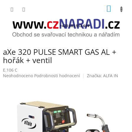
Přejít
NÁKUP
na
obsah
KOŠÍK
+420 603 912 644
aXe 320 PULSE SMART GAS AL +
hořák + ventil
E.106 C
Průměrné
Neohodnoceno
Podrobnosti hodnocení
Značka:
ALFA IN
hodnocení
produktu
je
0,0
z
5
hvězdiček.