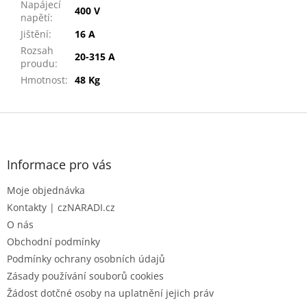
Napájecí
400 V
napětí
:
Jištění
:
16 A
Rozsah
20-315 A
proudu
:
Hmotnost
:
48 Kg
Z
á
p
a
Informace pro vás
t
Moje objednávka
í
Kontakty | czNARADI.cz
O nás
Obchodní podmínky
Podmínky ochrany osobních údajů
Zásady používání souborů cookies
Žádost dotčné osoby na uplatnění jejich práv