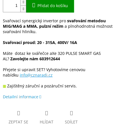
Přidat do košíku
Svařovací synergický invertor pro
svařování metodou
MIG/MAG a MMA, pulzní režim
a plnohodnotná možnost
svařování hliníku.
Svařovací proud: 20 - 315A, 400V/ 16A
Máte dotaz ke svářečce aXe 320 PULSE SMART GAS
AL?
Zavolejte nám 603912644
Přejete si upravit SET? Vyhotovíme cenovou
nabídku
info@cznaradi.cz
Zajištěný záruční a pozáruční servis.
Detailní informace
ZEPTAT SE
HLÍDAT
SDÍLET