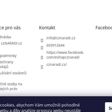
ce pro vás
Kontakt
Facebo
dnávka
info
@
cznaradi.cz
| czNARADI.cz
603912644
https://www.facebook.
 podmínky
com/eshopcznaradi
ochrany
cznaradi.cz/
údajů
užívání souborů
tčné osoby na
jejich práv
cookies, abychom Vám umožnili pohodlné
S
Možnosti doručení
Nakupovani
Možností platby
Výběr svářečky
webu a díky analýze provozu webu neustále