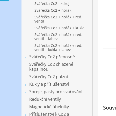
n
Svářečka Co2 - zdroj
e
Svářečka Co2 + hořák
l
Svářečka Co2 + hořák + red.
ventil
Svářečka Co2 + hořák + kukla
Svářečka Co2 + hořák + red.
ventil + lahev
Svářečka Co2 + hořák + red.
ventil + kukla + lahev
Svářečky Co2 přenosné
Svářečky Co2 chlazené
kapalinou
Svářečky Co2 pulzní
Kukly a příslušenství
Spreje, pasty pro svařování
Redukční ventily
Magnetické úhelníky
Souvi
Příslušenství k Co2 a