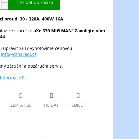
Přidat do košíku
í proud: 30 - 320A, 400V/ 16A
taz ke svářečce
aXe 330 MIG MAN
?
Zavolejte nám
44
si upravit SET? Vyhotovíme cenovou
u
info@cznaradi.cz
ěný záruční a pozáruční servis.
 informace
ZEPTAT SE
HLÍDAT
SDÍLET