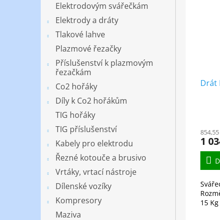
Elektrodovým svářečkám
Elektrody a dráty
Tlakové lahve
Plazmové řezačky
Příslušenství k plazmovým
řezačkám
Drát
Co2 hořáky
Díly k Co2 hořákům
TIG hořáky
TIG příslušenství
854,55
1 03
Kabely pro elektrodu
Řezné kotouče a brusivo
D
Vrtáky, vrtací nástroje
Sváře
Dílenské vozíky
Rozmě
Kompresory
15 Kg
Maziva