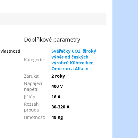
Doplňkové parametry
vlastnosti
Svářečky CO2, široký
výběr od českých
Kategorie
:
výrobců Kühtreiber,
Omicron a Alfa in
Záruka
:
2 roky
Napájecí
400 V
napětí
:
Jištění
:
16 A
Rozsah
30-320 A
proudu
:
Hmotnost
:
49 Kg