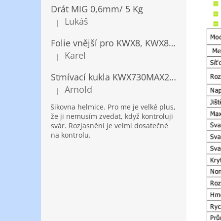
Drát MIG 0,6mm/ 5 Kg
Lukáš
|
Hodnocení produktu je 5 z 5 hvězdiček.
Folie vnější pro KWX8, KWX820/ 10ks
Karel
|
Hodnocení produktu je 5 z 5 hvězdiček.
Stmívací kukla KWX730MAX2,5!® + NANOClean
Arnold
|
Hodnocení produktu je 5 z 5 hvězdiček.
šikovna helmice. Pro me je velké plus,
že ji nemusím zvedat, když kontroluji
svár. Rozjasnění je velmi dosatečné
na kontrolu.