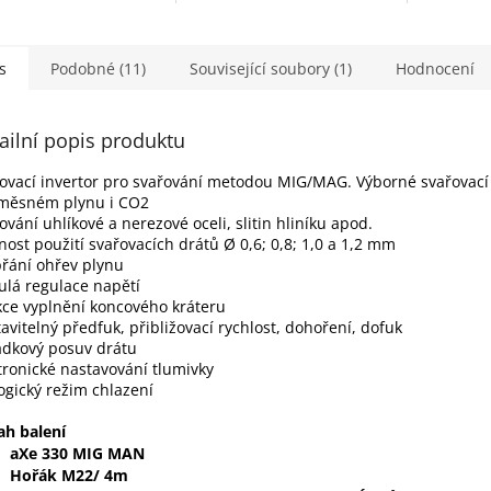
16ti kusů.
s
Podobné (11)
Související soubory (1)
Hodnocení
ailní popis produktu
ovací invertor pro svařování metodou MIG/MAG. Výborné svařovací 
směsném plynu i CO2
ování uhlíkové a nerezové oceli, slitin hliníku apod.
ost použití svařovacích drátů Ø 0,6; 0,8; 1,0 a 1,2 mm
řání ohřev plynu
ulá regulace napětí
ce vyplnění koncového kráteru
avitelný předfuk, přibližovací rychlost, dohoření, dofuk
adkový posuv drátu
tronické nastavování tlumivky
ogický režim chlazení
ah balení
aXe 330 MIG MAN
Hořák M22/ 4m