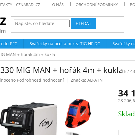
TAKTY | CZNARADI.CZ
O NÁS
OBCHODNÍ PODMÍNKY
PO
HLEDAT
trodu PFC
Svářečky na ocel a nerez TIG HF DC
Svářečky n
IG MAN + hořák 4m + kukla
 330 MIG MAN + hořák 4m + kukla
E.143
né
dnoceno
Podrobnosti hodnocení
Značka:
ALFA IN
ení
34 
tu
28 206,
Měrná
Skla
cena:
ek.