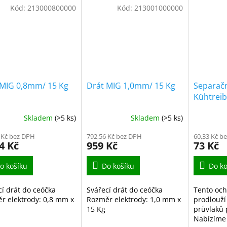
Kód:
213000800000
Kód:
213001000000
 MIG 0,8mm/ 15 Kg
Drát MIG 1,0mm/ 15 Kg
Separačn
Kühtreib
Skladem
(>5 ks)
Skladem
(>5 ks)
 Kč bez DPH
792,56 Kč bez DPH
60,33 Kč b
4 Kč
959 Kč
73 Kč
o košíku
Do košíku
Do ko
cí drát do ceóčka
Svářecí drát do ceóčka
Tento och
r elektrody: 0,8 mm x
Rozměr elektrody: 1,0 mm x
prodlouží
15 Kg
průvlaků 
Nabízíme 