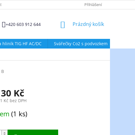
DMÍNKY OCHRANY OSOBNÍCH ÚDAJŮ
ZÁSADY POUŽÍVÁNÍ SOUBORŮ
Přihlášení
NÁKUPNÍ
Prázdný košík
+420 603 912 644
KOŠÍK
a hliník TIG HF AC/DC
Svářečky Co2 s podvozkem
Svářeč
 B
130 Kč
61 Kč bez DPH
dem
(1 ks)