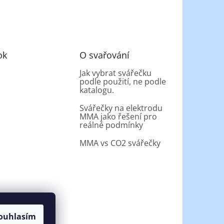
ok
O svařování
Jak vybrat svářečku
podle použití, ne podle
katalogu.
Svářečky na elektrodu
MMA jako řešení pro
reálné podmínky
MMA vs CO2 svářečky
ouhlasím