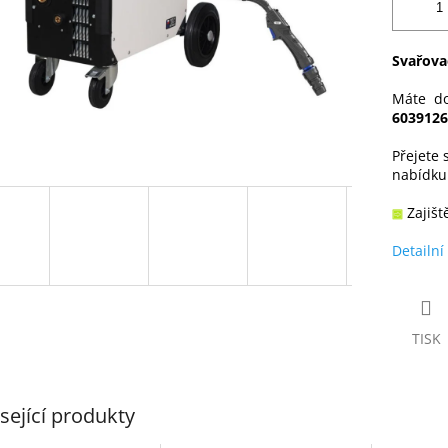
Svařovac
Máte do
6039126
Přejete 
nabídk
Zajišt
Detailní
TISK
sející produkty