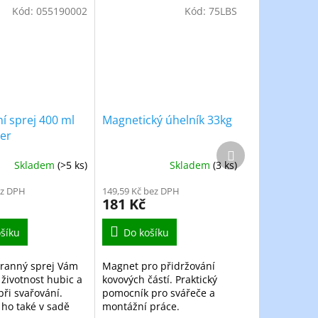
Kód:
055190002
Kód:
75LBS
í sprej 400 ml
Magnetický úhelník 33kg
er
Další
produkt
Skladem
(>5 ks)
Skladem
(3 ks)
ez DPH
149,59 Kč bez DPH
181 Kč
šíku
Do košíku
ranný sprej Vám
Magnet pro přidržování
 životnost hubic a
kovových částí. Praktický
při svařování.
pomocník pro svářeče a
ho také v sadě
montážní práce.