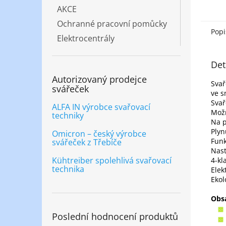
AKCE
Ochranné pracovní pomůcky
Popi
Elektrocentrály
Det
Autorizovaný prodejce
Svař
svářeček
ve 
Svař
ALFA IN výrobce svařovací
Možn
techniky
Na p
Plyn
Omicron – český výrobce
Funk
svářeček z Třebíče
Nast
Kühtreiber spolehlivá svařovací
4-kl
technika
Elek
Ekol
Obs
Poslední hodnocení produktů