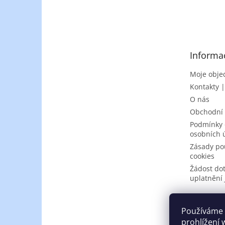
Z
á
p
a
t
Informa
í
Moje obje
Kontakty 
O nás
Obchodní
Podmínky 
osobních 
Zásady po
cookies
Žádost do
uplatnění 
Používáme 
prohlížení 