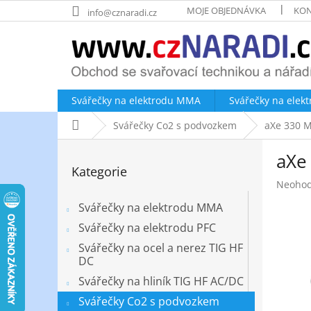
Přejít
MOJE OBJEDNÁVKA
KON
info@cznaradi.cz
na
obsah
Svářečky na elektrodu MMA
Svářečky na elek
Domů
Svářečky Co2 s podvozkem
aXe 330 M
P
aXe
o
Přeskočit
Kategorie
kategorie
s
Průměr
Neoho
t
hodnoc
r
Svářečky na elektrodu MMA
produk
a
je
Svářečky na elektrodu PFC
n
0,0
Svářečky na ocel a nerez TIG HF
z
n
DC
5
í
hvězdič
Svářečky na hliník TIG HF AC/DC
p
a
Svářečky Co2 s podvozkem