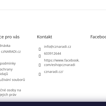
ce pro vás
Kontakt
Facebo
dnávka
info
@
cznaradi.cz
| czNARADI.cz
603912644
https://www.facebook.
 podmínky
com/eshopcznaradi
ochrany
cznaradi.cz/
údajů
užívání souborů
tčné osoby na
jejich práv