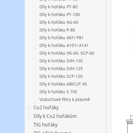
Díly k hořáku PT-80
Díly k hořáku PT-100
Díly k hořáku AG-60
Díly k hořáku P-80
Díly k hořáku A81/ P81
Díly k hořáku A101/ A141
Díly k hořáku HS-60, SCP-60
Díly k hořáku SVH-105
Díly k hořáku SVH-125
Díly k hořáku SCP-120
Díly k hořáku ABICUT 45
Díly k hořáku S 105
Vzduchové filtry k plazmě
Co2 hořáky
Díly k Co2 hořákům
TIG hořáky