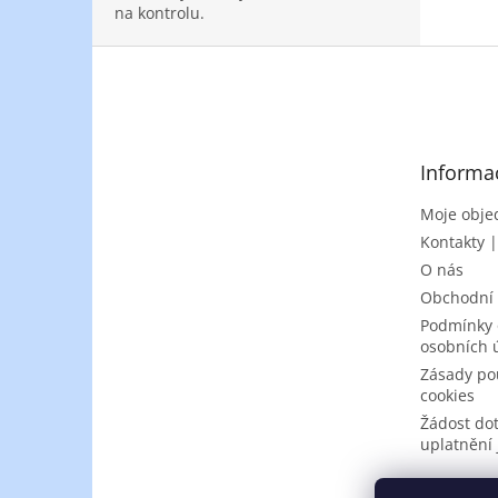
na kontrolu.
Z
á
p
a
t
Informa
í
Moje obje
Kontakty 
O nás
Obchodní
Podmínky 
osobních 
Zásady po
cookies
Žádost do
uplatnění 