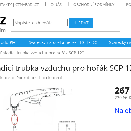
TAKTY | CZNARADI.CZ
O NÁS
OBCHODNÍ PODMÍNKY
PO
HLEDAT
trodu PFC
Svářečky na ocel a nerez TIG HF DC
Svářečky n
Chladící trubka vzduchu pro hořák SCP 120
adící trubka vzduchu pro hořák SCP 1
né
dnoceno
Podrobnosti hodnocení
ení
267
tu
220,66 
Měrná
Na o
cena:
ek.