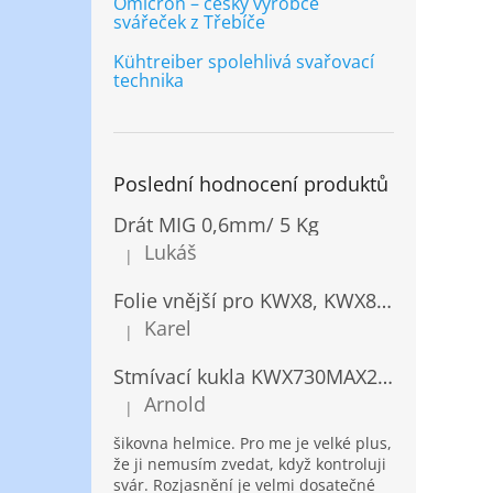
Omicron – český výrobce
svářeček z Třebíče
Kühtreiber spolehlivá svařovací
technika
Poslední hodnocení produktů
Drát MIG 0,6mm/ 5 Kg
Lukáš
|
Hodnocení produktu je 5 z 5 hvězdiček.
Folie vnější pro KWX8, KWX820/ 10ks
Karel
|
Hodnocení produktu je 5 z 5 hvězdiček.
Stmívací kukla KWX730MAX2,5!® + NANOClean
Arnold
|
Hodnocení produktu je 5 z 5 hvězdiček.
šikovna helmice. Pro me je velké plus,
že ji nemusím zvedat, když kontroluji
svár. Rozjasnění je velmi dosatečné