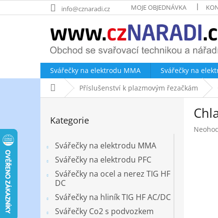
Přejít
MOJE OBJEDNÁVKA
KON
info@cznaradi.cz
na
obsah
Svářečky na elektrodu MMA
Svářečky na elek
Domů
Příslušenství k plazmovým řezačkám
P
Chl
o
Přeskočit
Kategorie
kategorie
s
Průměr
Neoho
t
hodnoc
r
Svářečky na elektrodu MMA
produk
a
je
Svářečky na elektrodu PFC
n
0,0
Svářečky na ocel a nerez TIG HF
z
n
DC
5
í
hvězdič
Svářečky na hliník TIG HF AC/DC
p
a
Svářečky Co2 s podvozkem