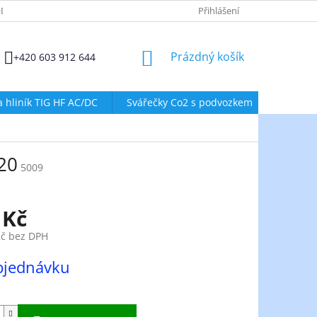
DMÍNKY OCHRANY OSOBNÍCH ÚDAJŮ
ZÁSADY POUŽÍVÁNÍ SOUBORŮ
Přihlášení
NÁKUPNÍ
Prázdný košík
+420 603 912 644
KOŠÍK
a hliník TIG HF AC/DC
Svářečky Co2 s podvozkem
Svářeč
20
5009
 Kč
Kč bez DPH
bjednávku