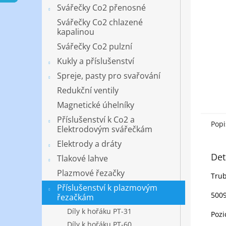
n
Svářečky Co2 přenosné
e
Svářečky Co2 chlazené
l
kapalinou
Svářečky Co2 pulzní
Kukly a příslušenství
Spreje, pasty pro svařování
Redukční ventily
Magnetické úhelníky
Příslušenství k Co2 a
Popi
Elektrodovým svářečkám
Elektrody a dráty
Det
Tlakové lahve
Plazmové řezačky
Trub
Příslušenství k plazmovým
5009
řezačkám
Díly k hořáku PT-31
Pozi
Díly k hořáku PT-60