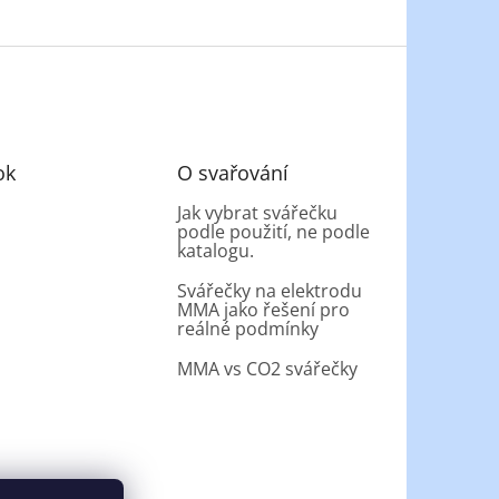
ok
O svařování
Jak vybrat svářečku
podle použití, ne podle
katalogu.
Svářečky na elektrodu
MMA jako řešení pro
reálné podmínky
MMA vs CO2 svářečky