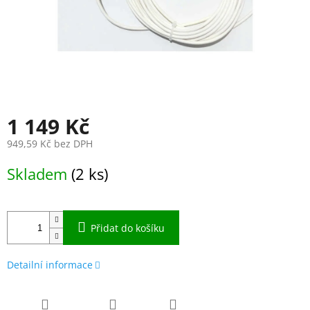
1 149 Kč
949,59 Kč bez DPH
Měrná
Skladem
(2 ks)
cena:
Přidat do košíku
Detailní informace