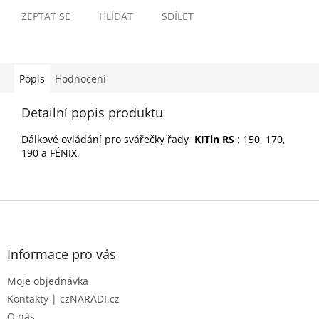
ZEPTAT SE
HLÍDAT
SDÍLET
Popis
Hodnocení
Detailní popis produktu
Dálkové ovládání pro svářečky řady
KITin RS
: 150, 170,
190 a FÉNIX.
Z
á
p
a
Informace pro vás
t
Moje objednávka
í
Kontakty | czNARADI.cz
O nás