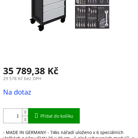
35 789,38 Kč
29 578 Kč bez DPH
Měrná
Na dotaz
cena:
Přidat do košíku
- MADE IN GERMANY - 74ks nářadí uloženo v 6 speciálních