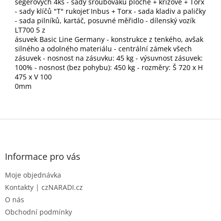
segerových 4ks - sady šroubováků ploché + křížové + Torx
- sady klíčů "T" rukojeť Inbus + Torx - sada kladiv a paličky
- sada pilníků, kartáč, posuvné měřidlo - dílenský vozík
LT700 5 z
ásuvek Basic Line Germany - konstrukce z tenkého, avšak
silného a odolného materiálu - centrální zámek všech
zásuvek - nosnost na zásuvku: 45 kg - výsuvnost zásuvek:
100% - nosnost (bez pohybu): 450 kg - rozměry: Š 720 x H
475 x V 100
0mm
Z
á
p
a
Informace pro vás
t
Moje objednávka
í
Kontakty | czNARADI.cz
O nás
Obchodní podmínky