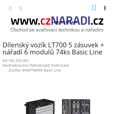
Přejít
NÁKUP
na
obsah
KOŠÍK
+420 603 912 644
Dílenský vozík LT700 5 zásuvek +
nářadí 6 modulů 74ks Basic Line
KR-102.205.002
Průměrné
Neohodnoceno
Podrobnosti hodnocení
hodnocení
Značka:
KRAFTWERK Basic Line
produktu
je
0,0
z
5
hvězdiček.