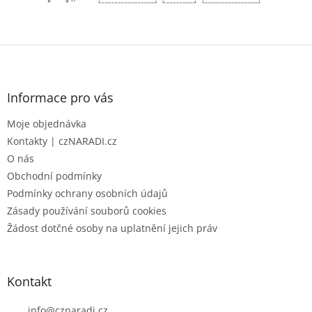
Z
á
p
a
Informace pro vás
t
Moje objednávka
í
Kontakty | czNARADI.cz
O nás
Obchodní podmínky
Podmínky ochrany osobních údajů
Zásady používání souborů cookies
Žádost dotčné osoby na uplatnění jejich práv
Kontakt
info
@
cznaradi.cz