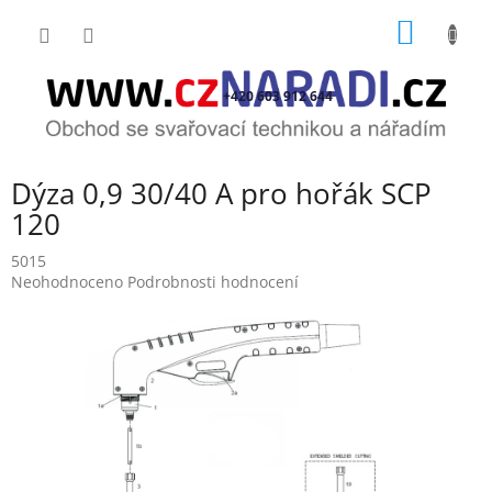
Přejít
NÁKUP
na
obsah
KOŠÍK
+420 603 912 644
Dýza 0,9 30/40 A pro hořák SCP
120
5015
Průměrné
Neohodnoceno
Podrobnosti hodnocení
hodnocení
produktu
je
0,0
z
5
hvězdiček.