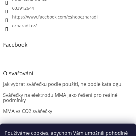
603912644
https://www.facebook.com/eshopcznaradi
cznaradi.cz/
Facebook
O svařování
Jak vybrat svářečku podle použití, ne podle katalogu.
Svářečky na elektrodu MMA jako řešení pro reálné
podmínky
MMA vs CO2 svářečky
Používáme cookies, abychom Vám umožnili pohodlné
Možnosti doručení
Nakupovani
Možností platby