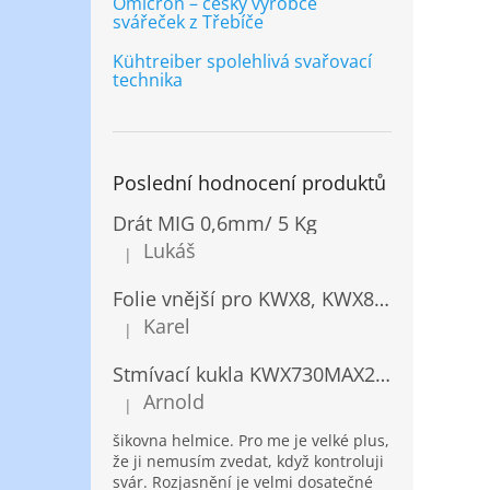
Omicron – český výrobce
svářeček z Třebíče
Kühtreiber spolehlivá svařovací
technika
Poslední hodnocení produktů
Drát MIG 0,6mm/ 5 Kg
Lukáš
|
Hodnocení produktu je 5 z 5 hvězdiček.
Folie vnější pro KWX8, KWX820/ 10ks
Karel
|
Hodnocení produktu je 5 z 5 hvězdiček.
Stmívací kukla KWX730MAX2,5!® + NANOClean
Arnold
|
Hodnocení produktu je 5 z 5 hvězdiček.
šikovna helmice. Pro me je velké plus,
že ji nemusím zvedat, když kontroluji
svár. Rozjasnění je velmi dosatečné