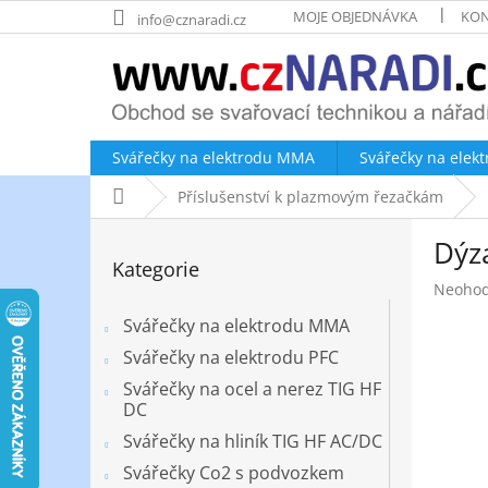
Přejít
MOJE OBJEDNÁVKA
KON
info@cznaradi.cz
na
obsah
Svářečky na elektrodu MMA
Svářečky na elek
Domů
Příslušenství k plazmovým řezačkám
P
Dýz
o
Přeskočit
Kategorie
kategorie
s
Průměr
Neoho
t
hodnoc
r
Svářečky na elektrodu MMA
produk
a
je
Svářečky na elektrodu PFC
n
0,0
Svářečky na ocel a nerez TIG HF
z
n
DC
5
í
hvězdič
Svářečky na hliník TIG HF AC/DC
p
a
Svářečky Co2 s podvozkem