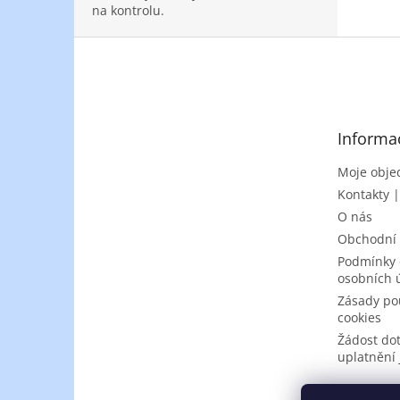
na kontrolu.
Z
á
p
a
t
Informa
í
Moje obje
Kontakty 
O nás
Obchodní
Podmínky 
osobních 
Zásady po
cookies
Žádost do
uplatnění 