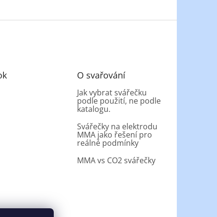
ok
O svařování
Jak vybrat svářečku
podle použití, ne podle
katalogu.
Svářečky na elektrodu
MMA jako řešení pro
reálné podmínky
MMA vs CO2 svářečky