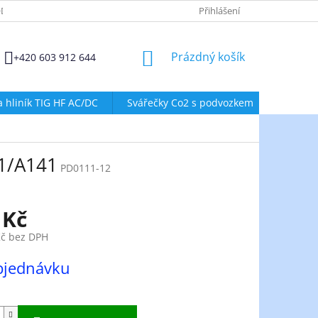
DMÍNKY OCHRANY OSOBNÍCH ÚDAJŮ
ZÁSADY POUŽÍVÁNÍ SOUBORŮ
Přihlášení
NÁKUPNÍ
Prázdný košík
+420 603 912 644
KOŠÍK
a hliník TIG HF AC/DC
Svářečky Co2 s podvozkem
Svářeč
1/A141
PD0111-12
 Kč
Kč bez DPH
bjednávku