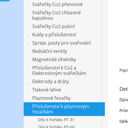
n
Svářečky Co2 přenosné
e
Svářečky Co2 chlazené
l
kapalinou
Svářečky Co2 pulzní
Kukly a příslušenství
Spreje, pasty pro svařování
Redukční ventily
Magnetické úhelníky
Příslušenství k Co2 a
Popi
Elektrodovým svářečkám
Elektrody a dráty
Det
Tlakové lahve
Plazmové řezačky
Dýza
Příslušenství k plazmovým
Prů
řezačkám
Díly k hořáku PT-31
Dél
Díly k hořáku PT-60