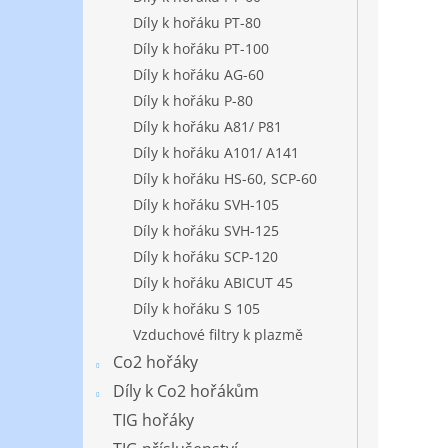
Díly k hořáku PT-80
Díly k hořáku PT-100
Díly k hořáku AG-60
Díly k hořáku P-80
Díly k hořáku A81/ P81
Díly k hořáku A101/ A141
Díly k hořáku HS-60, SCP-60
Díly k hořáku SVH-105
Díly k hořáku SVH-125
Díly k hořáku SCP-120
Díly k hořáku ABICUT 45
Díly k hořáku S 105
Vzduchové filtry k plazmě
Co2 hořáky
Díly k Co2 hořákům
TIG hořáky