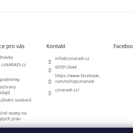
ce pro vás
Kontakt
Facebo
dnávka
info
@
cznaradi.cz
| czNARADI.cz
603912644
https://www.facebook.
 podmínky
com/eshopcznaradi
ochrany
cznaradi.cz/
údajů
užívání souborů
tčné osoby na
jejich práv