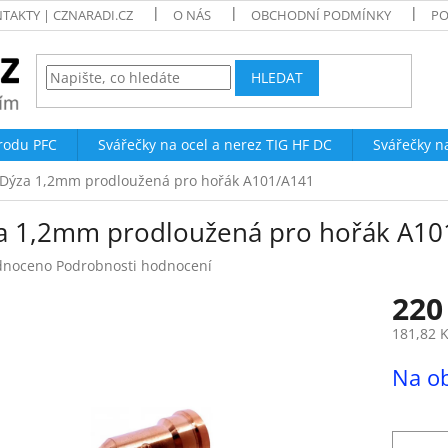
TAKTY | CZNARADI.CZ
O NÁS
OBCHODNÍ PODMÍNKY
PO
HLEDAT
trodu PFC
Svářečky na ocel a nerez TIG HF DC
Svářečky n
Dýza 1,2mm prodloužená pro hořák A101/A141
a 1,2mm prodloužená pro hořák A10
né
dnoceno
Podrobnosti hodnocení
ení
220
tu
181,82 
Měrná
Na o
cena:
ek.