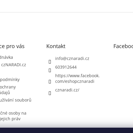
ce pro vás
Kontakt
Facebo
dnávka
info
@
cznaradi.cz
| czNARADI.cz
603912644
https://www.facebook.
 podmínky
com/eshopcznaradi
ochrany
cznaradi.cz/
údajů
užívání souborů
tčné osoby na
jejich práv