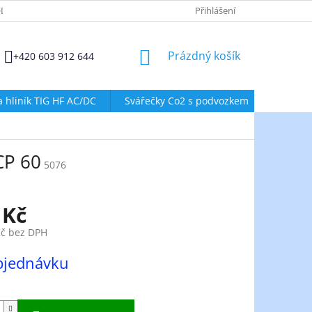
DMÍNKY OCHRANY OSOBNÍCH ÚDAJŮ
ZÁSADY POUŽÍVÁNÍ SOUBORŮ
Přihlášení
NÁKUPNÍ
Prázdný košík
+420 603 912 644
KOŠÍK
a hliník TIG HF AC/DC
Svářečky Co2 s podvozkem
Svářeč
CP 60
5076
 Kč
Kč bez DPH
bjednávku