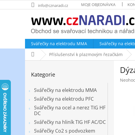
Přejít
MOJE OBJEDNÁVKA
KON
info@cznaradi.cz
na
obsah
Svářečky na elektrodu MMA
Svářečky na elek
Domů
Příslušenství k plazmovým řezačkám
P
Dýz
o
Přeskočit
Kategorie
kategorie
s
Průměr
Neoho
t
hodnoc
r
Svářečky na elektrodu MMA
produk
a
je
Svářečky na elektrodu PFC
n
0,0
Svářečky na ocel a nerez TIG HF
z
n
DC
5
í
hvězdič
Svářečky na hliník TIG HF AC/DC
p
a
Svářečky Co2 s podvozkem