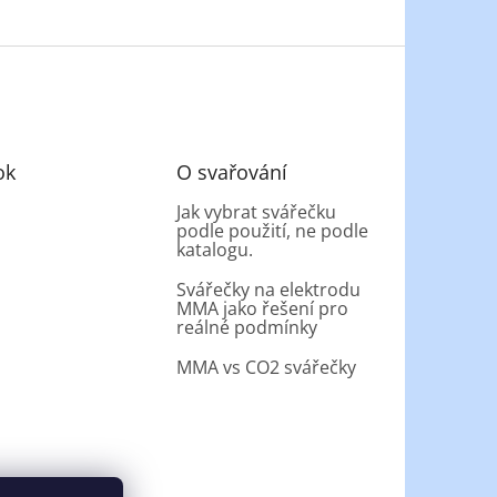
ok
O svařování
Jak vybrat svářečku
podle použití, ne podle
katalogu.
Svářečky na elektrodu
MMA jako řešení pro
reálné podmínky
MMA vs CO2 svářečky