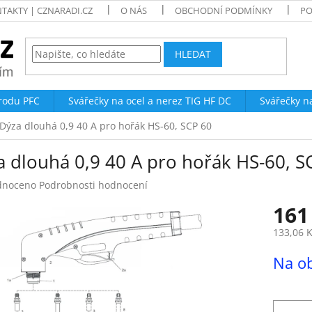
TAKTY | CZNARADI.CZ
O NÁS
OBCHODNÍ PODMÍNKY
PO
HLEDAT
trodu PFC
Svářečky na ocel a nerez TIG HF DC
Svářečky n
Dýza dlouhá 0,9 40 A pro hořák HS-60, SCP 60
a dlouhá 0,9 40 A pro hořák HS-60, S
né
dnoceno
Podrobnosti hodnocení
ení
161
tu
133,06 
Měrná
Na o
cena:
ek.