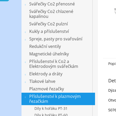
n
Svářečky Co2 přenosné
e
Svářečky Co2 chlazené
l
kapalinou
Svářečky Co2 pulzní
Kukly a příslušenství
Spreje, pasty pro svařování
Redukční ventily
Magnetické úhelníky
Příslušenství k Co2 a
Popi
Elektrodovým svářečkám
Elektrody a dráty
Det
Tlakové lahve
Plazmové řezačky
Dýza
Příslušenství k plazmovým
Otvo
řezačkám
Díly k hořáku PT-31
507
Díly k hořáku PT-60