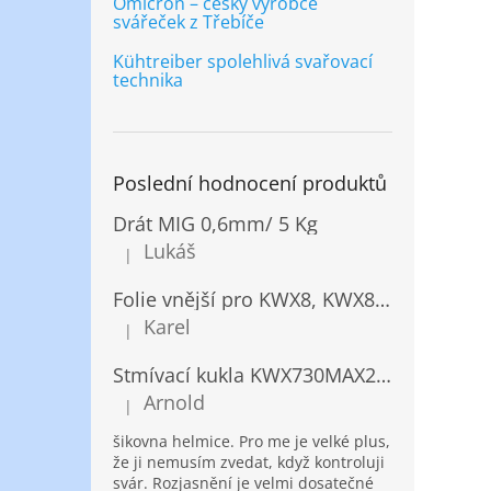
Omicron – český výrobce
svářeček z Třebíče
Kühtreiber spolehlivá svařovací
technika
Poslední hodnocení produktů
Drát MIG 0,6mm/ 5 Kg
Lukáš
|
Hodnocení produktu je 5 z 5 hvězdiček.
Folie vnější pro KWX8, KWX820/ 10ks
Karel
|
Hodnocení produktu je 5 z 5 hvězdiček.
Stmívací kukla KWX730MAX2,5!® + NANOClean
Arnold
|
Hodnocení produktu je 5 z 5 hvězdiček.
šikovna helmice. Pro me je velké plus,
že ji nemusím zvedat, když kontroluji
svár. Rozjasnění je velmi dosatečné