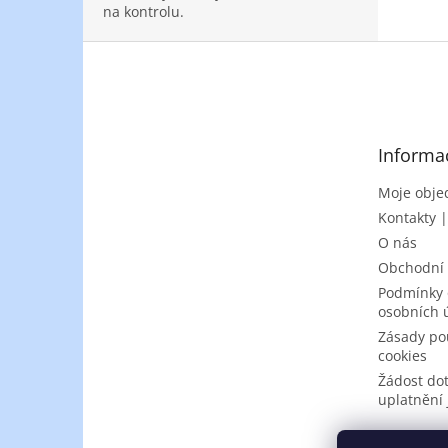
na kontrolu.
Z
á
p
a
t
Informa
í
Moje obje
Kontakty 
O nás
Obchodní
Podmínky 
osobních 
Zásady po
cookies
Žádost do
uplatnění 