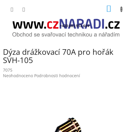
Přejít
NÁKUP
na
obsah
KOŠÍK
+420 603 912 644
Dýza drážkovací 70A pro hořák
SVH-105
7075
Průměrné
Neohodnoceno
Podrobnosti hodnocení
hodnocení
produktu
je
0,0
z
5
hvězdiček.