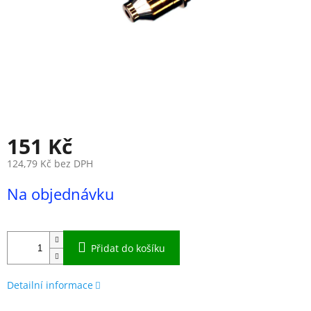
151 Kč
124,79 Kč bez DPH
Měrná
Na objednávku
cena:
Přidat do košíku
Detailní informace