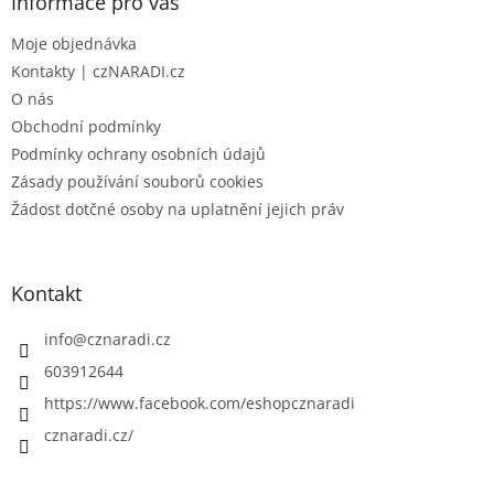
a
Informace pro vás
t
Moje objednávka
í
Kontakty | czNARADI.cz
O nás
Obchodní podmínky
Podmínky ochrany osobních údajů
Zásady používání souborů cookies
Žádost dotčné osoby na uplatnění jejich práv
Kontakt
info
@
cznaradi.cz
603912644
https://www.facebook.com/eshopcznaradi
cznaradi.cz/