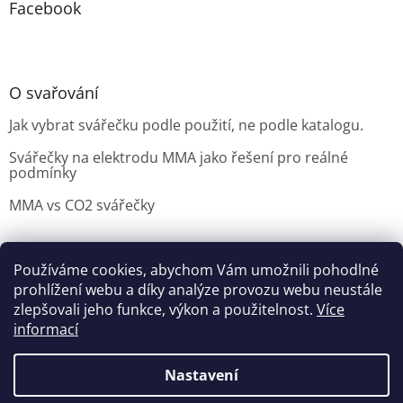
Facebook
O svařování
Jak vybrat svářečku podle použití, ne podle katalogu.
Svářečky na elektrodu MMA jako řešení pro reálné
podmínky
MMA vs CO2 svářečky
Používáme cookies, abychom Vám umožnili pohodlné
Možnosti doručení
Nakupovani
Možností platby
prohlížení webu a díky analýze provozu webu neustále
Výběr svářečky
zlepšovali jeho funkce, výkon a použitelnost.
Více
informací
Nastavení
Vytvořil Shoptet