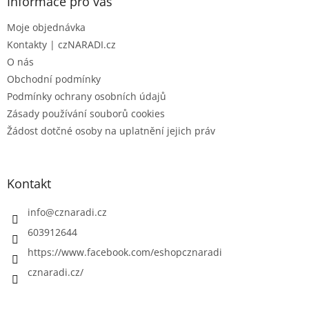
a
Informace pro vás
t
Moje objednávka
í
Kontakty | czNARADI.cz
O nás
Obchodní podmínky
Podmínky ochrany osobních údajů
Zásady používání souborů cookies
Žádost dotčné osoby na uplatnění jejich práv
Kontakt
info
@
cznaradi.cz
603912644
https://www.facebook.com/eshopcznaradi
cznaradi.cz/