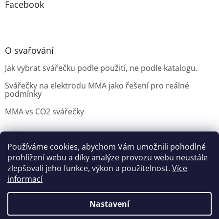
Facebook
O svařování
Jak vybrat svářečku podle použití, ne podle katalogu.
Svářečky na elektrodu MMA jako řešení pro reálné
podmínky
MMA vs CO2 svářečky
Používáme cookies, abychom Vám umožnili pohodlné
Možnosti doručení
Nakupovani
Možností platby
prohlížení webu a díky analýze provozu webu neustále
Výběr svářečky
zlepšovali jeho funkce, výkon a použitelnost.
Více
informací
Nastavení
Vytvořil Shoptet