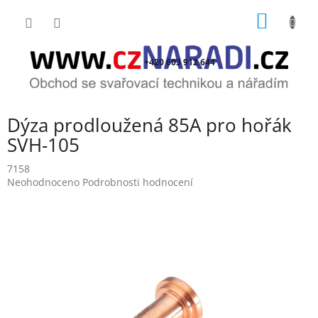
Přejít
NÁKUP
na
obsah
KOŠÍK
+420 603 912 644
Dýza prodloužená 85A pro hořák
SVH-105
7158
Průměrné
Neohodnoceno
Podrobnosti hodnocení
hodnocení
produktu
je
0,0
z
5
hvězdiček.