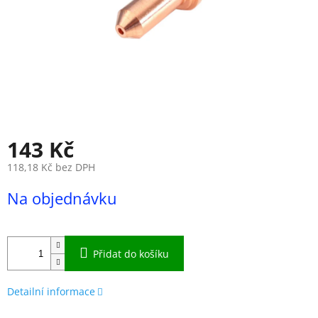
143 Kč
118,18 Kč bez DPH
Měrná
Na objednávku
cena:
Přidat do košíku
Detailní informace