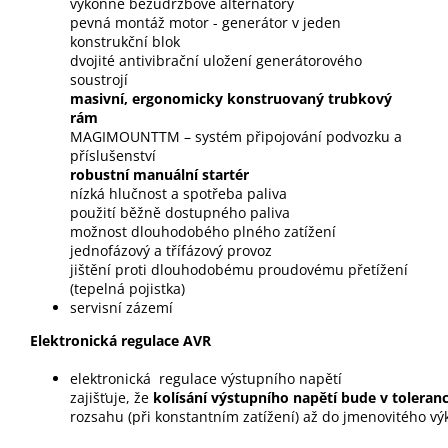
výkonné bezúdržbové alternátory
pevná montáž motor - generátor v jeden
konstrukční blok
dvojité antivibrační uložení generátorového
soustrojí
masivní, ergonomicky konstruovaný trubkový
rám
MAGIMOUNTTM – systém připojování podvozku a
příslušenství
robustní manuální startér
nízká hlučnost a spotřeba paliva
použití běžně dostupného paliva
možnost dlouhodobého plného zatížení
jednofázový a
třífázový provoz
jištění proti dlouhodobému proudovému přetížení
(tepelná pojistka)
servisní zázemí
Elektronická regulace AVR
elektronická regulace výstupního napětí
zajišťuje, že
kolísání výstupního napětí bude v toleran
rozsahu (při konstantním zatížení) až do jmenovitého vý