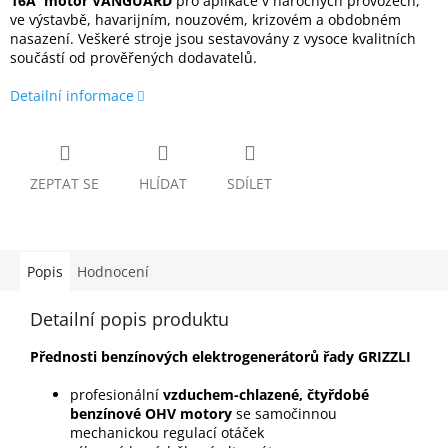
16A motor VANGUARD
pro aplikace v náročných provozech,
ve výstavbě, havarijním, nouzovém, krizovém a obdobném
nasazení. Veškeré stroje jsou sestavovány z vysoce kvalitních
součástí od prověřených dodavatelů.
Detailní informace
ZEPTAT SE
HLÍDAT
SDÍLET
Popis
Hodnocení
Detailní popis produktu
Přednosti benzínových elektrogenerátorů řady
GRIZZLI
profesionální
vzduchem-chlazené, čtyřdobé
benzínové OHV motory
se samočinnou
mechanickou regulací otáček