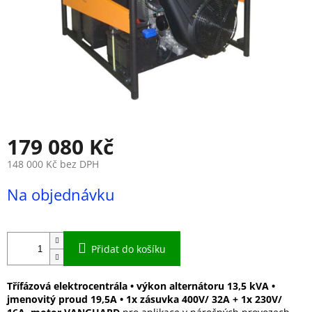
179 080 Kč
148 000 Kč bez DPH
Měrná
Na objednávku
cena:
Přidat do košíku
Třífázová
elektrocentrála • výkon alternátoru 13,5 kVA •
jmenovitý proud 19,5A • 1x zásuvka 400V/ 32A + 1x 230V/