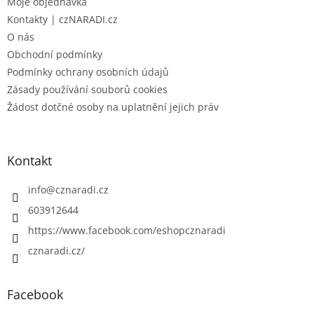
Moje objednávka
í
Kontakty | czNARADI.cz
O nás
Obchodní podmínky
Podmínky ochrany osobních údajů
Zásady používání souborů cookies
Žádost dotčné osoby na uplatnění jejich práv
Kontakt
info
@
cznaradi.cz
603912644
https://www.facebook.com/eshopcznaradi
cznaradi.cz/
Facebook