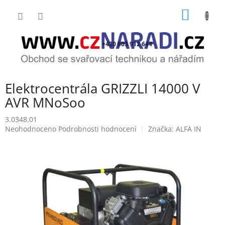
Přejít
NÁKUP
na
obsah
KOŠÍK
+420 603 912 644
Elektrocentrála GRIZZLI 14000 V
AVR MNoSoo
3.0348.01
Průměrné
Neohodnoceno
Podrobnosti hodnocení
Značka:
ALFA IN
hodnocení
produktu
je
0,0
z
5
hvězdiček.