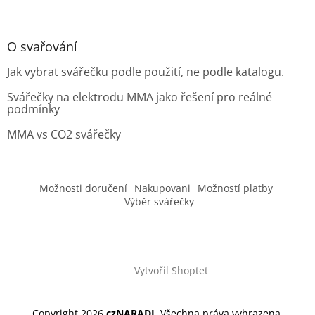
O svařování
Jak vybrat svářečku podle použití, ne podle katalogu.
Svářečky na elektrodu MMA jako řešení pro reálné
podmínky
MMA vs CO2 svářečky
Možnosti doručení
Nakupovani
Možností platby
Výběr svářečky
Vytvořil Shoptet
Copyright 2026
czNARADI
. Všechna práva vyhrazena.