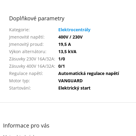
Doplňkové parametry
Kategorie
:
Elektrocentrály
Jmenovité napětí
:
400V / 230V
Jmenovitý proud
:
19,5 A
Výkon alternátoru
:
13,5 kVA
Zásuvky 230V 16A/32A
:
1/0
Zásuvky 400V 16A/32A
:
0/1
Regulace napětí
:
Automatická regulace napětí
Motor typ
:
VANGUARD
Startování
:
Elektrický start
Z
á
p
a
Informace pro vás
t