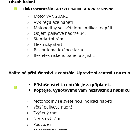
Obsah balení
Elektrocentrála GRIZZLI 14000 V AVR MNoSoo
›
Motor VANGUARD
›
AVR regulace napětí
›
Motohodiny se světelnou indikací napětí
›
Objem palivové nádrže 34L
›
Standartní rám
›
Elektrický start
›
Bez automatického startu
›
Bez elektrického panel u s jističi
Volitelné příslušenství k centrále. Upravte si centrálu na mír
Příslušenství k centrále je za příplatek.
Poptejte, vyhotovíme vám nezávaznou nabídku
›
Motohodiny se světelnou indikací napětí
›
Větší palivová nádrž
›
Zvýšený rám
›
Nerezový rám
›
Podvozek