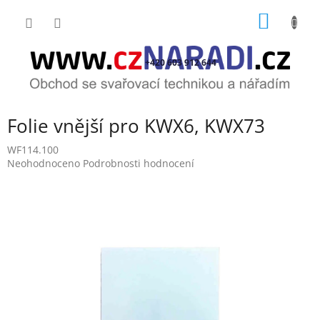
Přejít
NÁKUP
na
obsah
KOŠÍK
+420 603 912 644
Folie vnější pro KWX6, KWX73
WF114.100
Průměrné
Neohodnoceno
Podrobnosti hodnocení
hodnocení
produktu
je
0,0
z
5
hvězdiček.