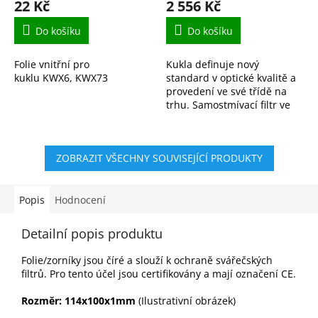
22 Kč
2 556 Kč
Do košíku
Do košíku
Folie vnitřní pro
Kukla definuje nový
kuklu KWX6, KWX73
standard v optické kvalitě a
provedení ve své třídě na
trhu. Samostmívací filtr ve
specifikaci 1/1/1/2 dle EN379
✅ Automatické stmívání
během zlomku...
ZOBRAZIT VŠECHNY SOUVISEJÍCÍ PRODUKTY
Popis
Hodnocení
Detailní popis produktu
Folie/zorníky jsou číré a slouží k ochraně svářečských
filtrů. Pro tento účel jsou certifikovány a mají označení CE.
Rozměr: 114x100x1mm
(Ilustrativní obrázek)