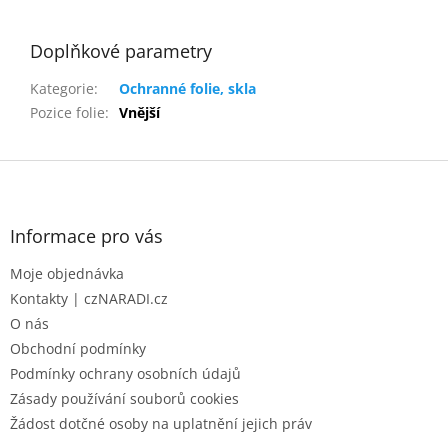
Doplňkové parametry
Kategorie
:
Ochranné folie, skla
Pozice folie
:
Vnější
Z
á
p
a
Informace pro vás
t
Moje objednávka
í
Kontakty | czNARADI.cz
O nás
Obchodní podmínky
Podmínky ochrany osobních údajů
Zásady používání souborů cookies
Žádost dotčné osoby na uplatnění jejich práv