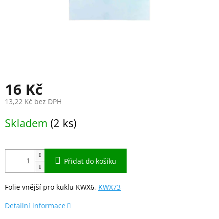
16 Kč
13,22 Kč bez DPH
Měrná
Skladem
(2 ks)
cena:
Přidat do košíku
Folie vnější pro kuklu KWX6,
KWX73
Detailní informace