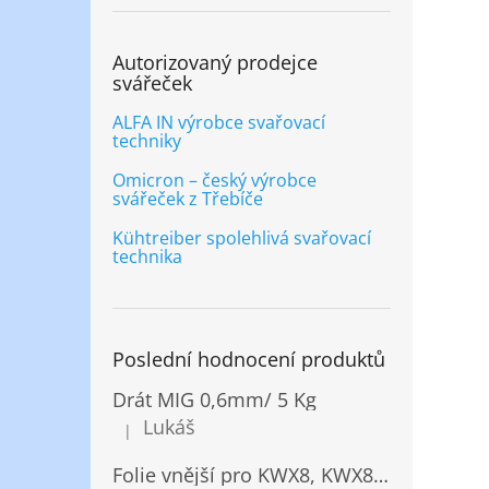
Autorizovaný prodejce
svářeček
ALFA IN výrobce svařovací
techniky
Omicron – český výrobce
svářeček z Třebíče
Kühtreiber spolehlivá svařovací
technika
Poslední hodnocení produktů
Drát MIG 0,6mm/ 5 Kg
Lukáš
|
Hodnocení produktu je 5 z 5 hvězdiček.
Folie vnější pro KWX8, KWX820/ 10ks