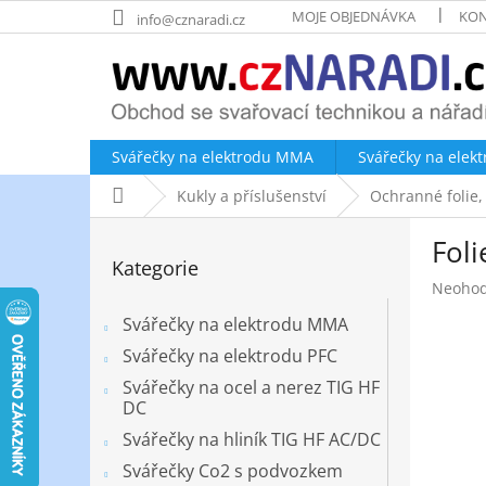
Přejít
MOJE OBJEDNÁVKA
KON
info@cznaradi.cz
na
obsah
Svářečky na elektrodu MMA
Svářečky na elek
Domů
Kukly a příslušenství
Ochranné folie,
P
Foli
o
Přeskočit
Kategorie
kategorie
s
Průměr
Neoho
t
hodnoc
r
Svářečky na elektrodu MMA
produk
a
je
Svářečky na elektrodu PFC
n
0,0
Svářečky na ocel a nerez TIG HF
z
n
DC
5
í
hvězdič
Svářečky na hliník TIG HF AC/DC
p
a
Svářečky Co2 s podvozkem