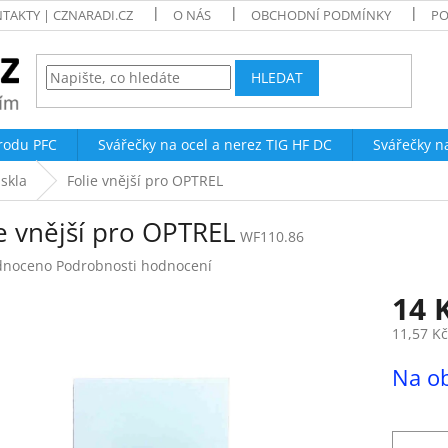
TAKTY | CZNARADI.CZ
O NÁS
OBCHODNÍ PODMÍNKY
PO
HLEDAT
trodu PFC
Svářečky na ocel a nerez TIG HF DC
Svářečky n
 skla
Folie vnější pro OPTREL
e vnější pro OPTREL
WF110.86
né
dnoceno
Podrobnosti hodnocení
ení
14 
tu
11,57 K
Měrná
Na o
cena:
ek.