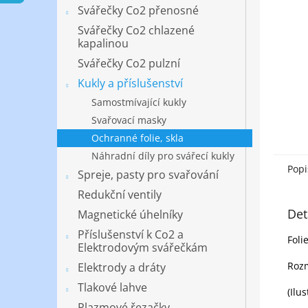
n
Svářečky Co2 přenosné
e
Svářečky Co2 chlazené
l
kapalinou
Svářečky Co2 pulzní
Kukly a příslušenství
Samostmívající kukly
Svařovací masky
Ochranné folie, skla
Náhradní díly pro svářecí kukly
Popi
Spreje, pasty pro svařování
Redukční ventily
Det
Magnetické úhelníky
Příslušenství k Co2 a
Foli
Elektrodovým svářečkám
Roz
Elektrody a dráty
Tlakové lahve
(Ilu
Plazmové řezačky