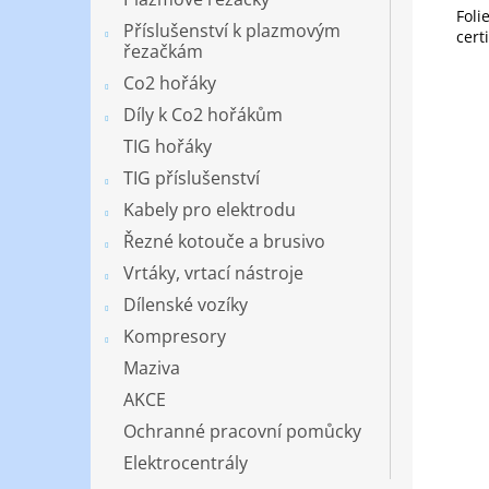
Foli
Příslušenství k plazmovým
cert
řezačkám
Co2 hořáky
Díly k Co2 hořákům
TIG hořáky
TIG příslušenství
Kabely pro elektrodu
Řezné kotouče a brusivo
Vrtáky, vrtací nástroje
Dílenské vozíky
Kompresory
Maziva
AKCE
Ochranné pracovní pomůcky
Elektrocentrály