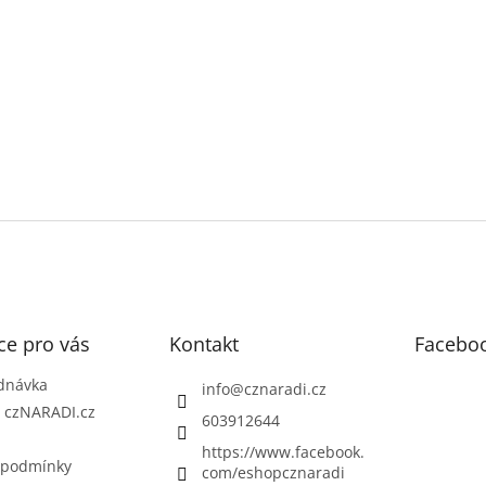
ce pro vás
Kontakt
Facebo
dnávka
info
@
cznaradi.cz
| czNARADI.cz
603912644
https://www.facebook.
 podmínky
com/eshopcznaradi