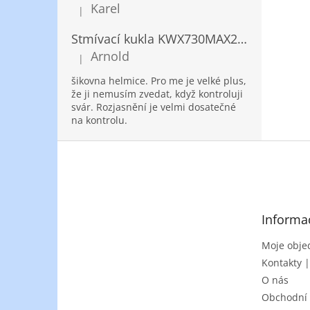
Karel
|
Hodnocení produktu je 5 z 5 hvězdiček.
Stmívací kukla KWX730MAX2,5!® + NANOClean
Arnold
|
Hodnocení produktu je 5 z 5 hvězdiček.
šikovna helmice. Pro me je velké plus,
že ji nemusím zvedat, když kontroluji
svár. Rozjasnění je velmi dosatečné
na kontrolu.
Z
á
p
a
t
Informa
í
Moje obje
Kontakty 
O nás
Obchodní