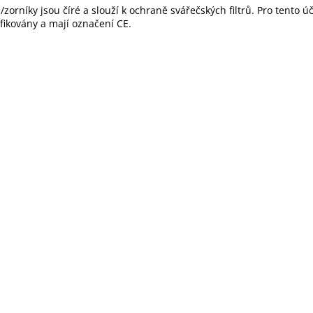
e/zorníky jsou číré a slouží k ochraně svářečských filtrů. Pro tento ú
ifikovány a mají označení CE.