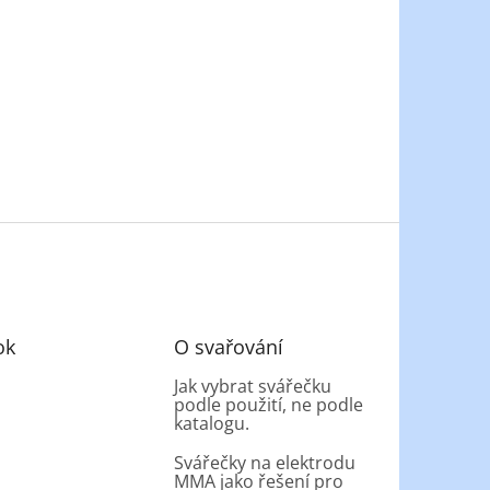
ok
O svařování
Jak vybrat svářečku
podle použití, ne podle
katalogu.
Svářečky na elektrodu
MMA jako řešení pro