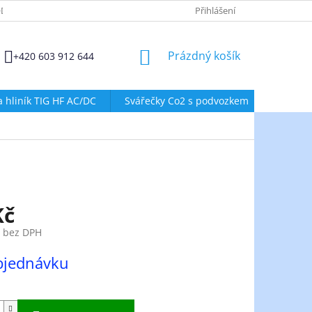
DMÍNKY OCHRANY OSOBNÍCH ÚDAJŮ
ZÁSADY POUŽÍVÁNÍ SOUBORŮ
Přihlášení
NÁKUPNÍ
Prázdný košík
+420 603 912 644
KOŠÍK
a hliník TIG HF AC/DC
Svářečky Co2 s podvozkem
Svářeč
Kč
č bez DPH
bjednávku