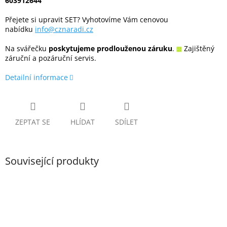
603912644
Přejete si upravit SET? Vyhotovíme Vám cenovou
nabídku
info@cznaradi.cz
Na svářečku
poskytujeme prodlouženou záruku
.
Zajištěný
záruční a pozáruční servis.
Detailní informace
ZEPTAT SE
HLÍDAT
SDÍLET
Související produkty