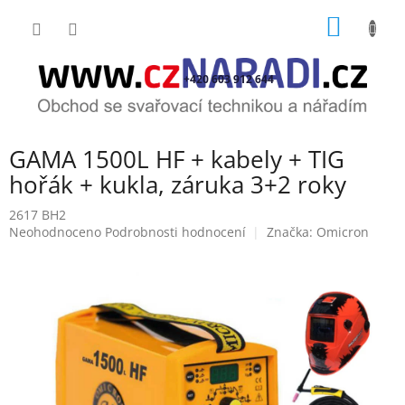
Přejít
NÁKUP
na
obsah
KOŠÍK
+420 603 912 644
GAMA 1500L HF + kabely + TIG
hořák + kukla, záruka 3+2 roky
2617 BH2
Průměrné
Neohodnoceno
Podrobnosti hodnocení
Značka:
Omicron
hodnocení
produktu
je
0,0
z
5
hvězdiček.