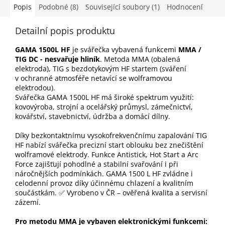
Popis
Podobné (8)
Související soubory (1)
Hodnocení
Detailní popis produktu
GAMA 1500L HF
je svářečka vybavená funkcemi
MMA /
TIG DC - nesvařuje hliník
. Metoda MMA (obalená
elektroda), TIG s bezdotykovým HF startem (sváření
v ochranné atmosféře netavící se wolframovou
elektrodou).
Svářečka GAMA 1500L HF má široké spektrum využití:
kovovýroba, strojní a ocelářský průmysl, zámečnictví,
kovářství, stavebnictví, údržba a domácí dílny.
Díky bezkontaktnímu vysokofrekvenčnímu zapalování TIG
HF nabízí svářečka precizní start oblouku bez znečištění
wolframové elektrody. Funkce Antistick, Hot Start a Arc
Force zajišťují pohodlné a stabilní svařování i při
náročnějších podmínkách. GAMA 1500 L HF zvládne i
celodenní provoz díky účinnému chlazení a kvalitním
součástkám. ✅ Vyrobeno v ČR – ověřená kvalita a servisní
zázemí.
Pro metodu MMA je vybaven elektronickými funkcemi: