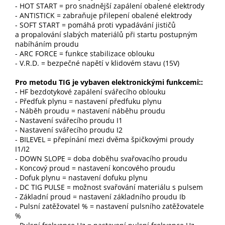
- HOT START = pro snadnější zapálení obalené elektrody
- ANTISTICK = zabraňuje přilepení obalené elektrody
- SOFT START = pomáhá proti vypadávání jističů
a propalování slabých materiálů při startu postupným
nabíháním proudu
- ARC FORCE = funkce stabilizace oblouku
- V.R.D. = bezpečné napětí v klidovém stavu (15V)
Pro metodu TIG je vybaven elektronickými funkcemi::
- HF bezdotykové zapálení svářecího oblouku
- Předfuk plynu = nastavení předfuku plynu
- Náběh proudu = nastavení náběhu proudu
- Nastavení svářecího proudu I1
- Nastavení svářecího proudu I2
- BILEVEL = přepínání mezi dvěma špičkovými proudy
I1/I2
- DOWN SLOPE = doba doběhu svařovacího proudu
- Koncový proud = nastavení koncového proudu
- Dofuk plynu = nastavení dofuku plynu
- DC TIG PULSE = možnost svařování materiálu s pulsem
- Základní proud = nastavení základního proudu Ib
- Pulsní zatěžovatel % = nastavení pulsního zatěžovatele
%