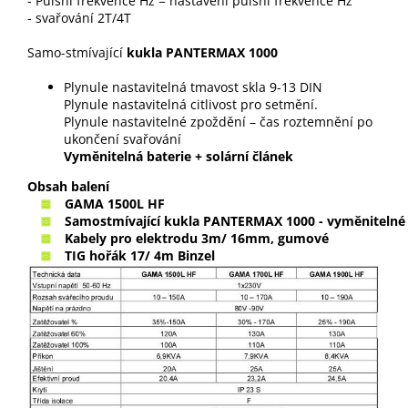
- Pulsní frekvence Hz = nastavení pulsní frekvence Hz
- svařování 2T/4T
Samo-stmívající
kukla PANTERMAX 1000
Plynule nastavitelná tmavost skla 9-13 DIN
Plynule nastavitelná citlivost pro setmění.
Plynule nastavitelné zpoždění – čas roztemnění po
ukončení svařování
Vyměnitelná baterie + solární článek
Obsah balení
GAMA 1500L HF
Samostmívající kukla PANTERMAX 1000 - vyměnitelné 
Kabely pro elektrodu 3m/ 16mm, gumové
TIG hořák 17/ 4m Binzel