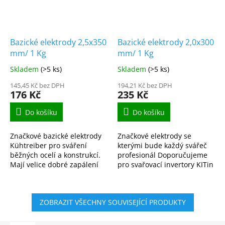
Bazické elektrody 2,5x350
Bazické elektrody 2,0x300
mm/ 1 Kg
mm/ 1 Kg
Skladem
(>5 ks)
Skladem
(>5 ks)
145,45 Kč bez DPH
194,21 Kč bez DPH
176 Kč
235 Kč
Do košíku
Do košíku
Značkové bazické elektrody
Značkové elektrody se
Kühtreiber pro sváření
kterými bude každý svářeč
běžných ocelí a konstrukcí.
profesionál Doporučujeme
Mají velice dobré zapálení
pro svařovací invertory KITin
oblouku a jemnější oblouk.
165, KITin 150, KITin 170,
Elektrody jsou pro
KITin 190 a další.
profesionály i začínající...
ZOBRAZIT VŠECHNY SOUVISEJÍCÍ PRODUKTY