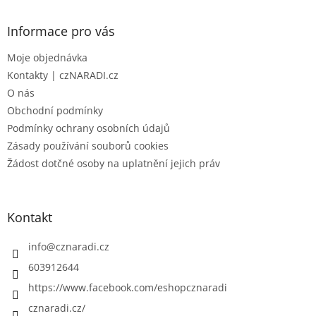
p
a
Informace pro vás
t
Moje objednávka
í
Kontakty | czNARADI.cz
O nás
Obchodní podmínky
Podmínky ochrany osobních údajů
Zásady používání souborů cookies
Žádost dotčné osoby na uplatnění jejich práv
Kontakt
info
@
cznaradi.cz
603912644
https://www.facebook.com/eshopcznaradi
cznaradi.cz/