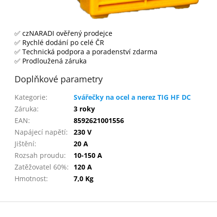
✅ czNARADI ověřený prodejce
✅ Rychlé dodání po celé ČR
✅ Technická podpora a poradenství zdarma
✅ Prodloužená záruka
Doplňkové parametry
Kategorie
:
Svářečky na ocel a nerez TIG HF DC
Záruka
:
3 roky
EAN
:
8592621001556
Napájecí napětí
:
230 V
Jištění
:
20 A
Rozsah proudu
:
10-150 A
Zatěžovatel 60%
:
120 A
Hmotnost
:
7,0 Kg
Z
á