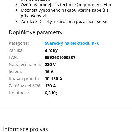
Ověřený prodejce s technickým poradenstvím
Možnost výhodného nákupu včetně kabelů a
příslušenství
Záruka 3+2 roky + záruční a pozáruční servis
Doplňkové parametry
Kategorie
:
Svářečky na elektrodu PFC
Záruka
:
3 roky
EAN
:
8592621000337
Napájecí napětí
:
230 V
Jištění
:
16 A
Rozsah proudu
:
10-150 A
Zatěžovatel 60%
:
130 A
Hmotnost
:
6,5 Kg
Z
á
p
a
Informace pro vás