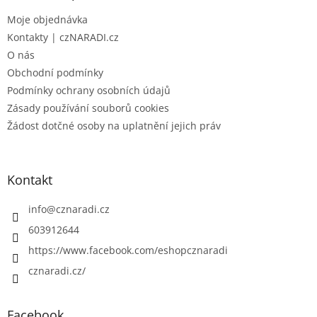
t
Moje objednávka
í
Kontakty | czNARADI.cz
O nás
Obchodní podmínky
Podmínky ochrany osobních údajů
Zásady používání souborů cookies
Žádost dotčné osoby na uplatnění jejich práv
Kontakt
info
@
cznaradi.cz
603912644
https://www.facebook.com/eshopcznaradi
cznaradi.cz/
Facebook