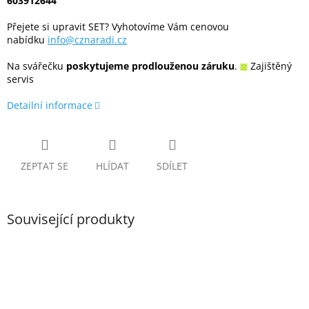
603912644
Přejete si upravit SET? Vyhotovíme Vám cenovou
nabídku
info@cznaradi.cz
Na svářečku
poskytujeme prodlouženou záruku
.
Zajištěný
servis
Detailní informace
ZEPTAT SE
HLÍDAT
SDÍLET
Související produkty