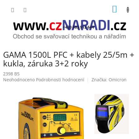
Přejít
NÁKUP
na
obsah
KOŠÍK
+420 603 912 644
GAMA 1500L PFC + kabely 25/5m +
kukla, záruka 3+2 roky
2398 B5
Průměrné
Neohodnoceno
Podrobnosti hodnocení
Značka:
Omicron
hodnocení
produktu
je
0,0
z
5
hvězdiček.