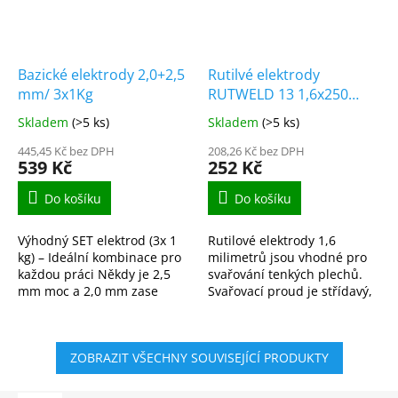
Bazické elektrody 2,0+2,5
Rutilvé elektrody
mm/ 3x1Kg
RUTWELD 13 1,6x250
mm/ 1 Kg
Skladem
(>5 ks)
Skladem
(>5 ks)
445,45 Kč bez DPH
208,26 Kč bez DPH
539 Kč
252 Kč
Do košíku
Do košíku
Výhodný SET elektrod (3x 1
Rutilové elektrody 1,6
kg) – Ideální kombinace pro
milimetrů jsou vhodné pro
každou práci Někdy je 2,5
svařování tenkých plechů.
mm moc a 2,0 mm zase
Svařovací proud je střídavý,
málo – proto jsme pro vás na
lze použít i stejnosměrný
czNARADI.cz sestavili tento
proud. Elektrody pro
praktický set,...
sváření tenkých...
ZOBRAZIT VŠECHNY SOUVISEJÍCÍ PRODUKTY