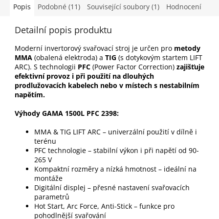
Popis
Podobné (11)
Související soubory (1)
Hodnocení
Detailní popis produktu
Moderní invertorový svařovací stroj je určen pro
metody
MMA
(obalená elektroda) a
TIG
(s dotykovým startem LIFT
ARC). S technologii
PFC
(Power Factor Correction)
zajišťuje
efektivní provoz i při použití na dlouhých
prodlužovacích kabelech nebo v místech s nestabilním
napětím.
Výhody GAMA 1500L PFC 2398:
MMA & TIG LIFT ARC – univerzální použití v dílně i
terénu
PFC technologie – stabilní výkon i při napětí od 90-
265 V
Kompaktní rozměry a nízká hmotnost – ideální na
montáže
Digitální displej – přesné nastavení svařovacích
parametrů
Hot Start, Arc Force, Anti-Stick – funkce pro
pohodlnější svařování