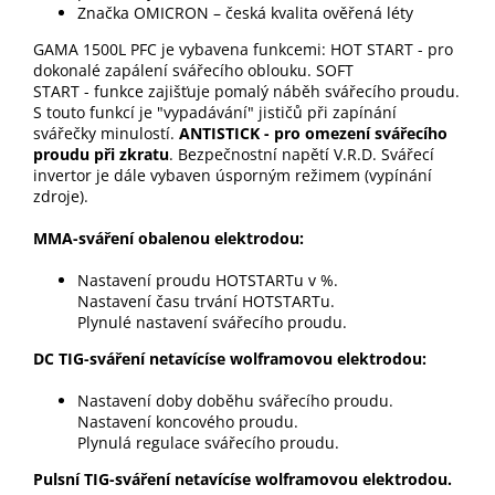
Značka OMICRON – česká kvalita ověřená léty
GAMA 1500L PFC je vybavena funkcemi: HOT START - pro
dokonalé zapálení svářecího oblouku. SOFT
START - funkce zajišťuje pomalý náběh svářecího proudu.
S touto funkcí je "vypadávání" jističů při zapínání
svářečky minulostí.
ANTISTICK - pro omezení svářecího
proudu při zkratu
. Bezpečnostní napětí V.R.D. Svářecí
invertor je dále vybaven úsporným režimem (vypínání
zdroje).
MMA-sváření obalenou elektrodou:
Nastavení proudu HOTSTARTu v %.
Nastavení času trvání HOTSTARTu.
Plynulé nastavení svářecího proudu.
DC TIG-sváření netavícíse wolframovou elektrodou:
Nastavení doby doběhu svářecího proudu.
Nastavení koncového proudu.
Plynulá regulace svářecího proudu.
Pulsní TIG-sváření netavícíse wolframovou elektrodou.