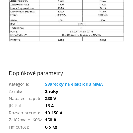
Doplňkové parametry
Kategorie
:
Svářečky na elektrodu MMA
Záruka
:
3 roky
Napájecí napětí
:
230 V
Jištění
:
16 A
Rozsah proudu
:
10-150 A
Zatěžovatel 60%
:
150 A
Hmotnost
:
6,5 Kg