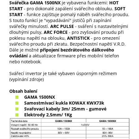
Svářečka GAMA 1500NX
je vybavena funkcemi:
HOT
START
- pro dokonalé zapálení svářecího oblouku.
SOFT
START
- funkce zajišťuje pomalý náběh svářecího proudu.
S touto funkcí je "vypadávání" jističů při zapínání
svářečky minulostí.
ARC PULSE
- sváření s nastavitelnými
dlouhými pulsy,
ARC FORCE
- pro zvyšování proudu při
poklesu napětí na oblouku,
ANTISTICK
- pro omezení
svářecího proudu při zkratu. Bezpečnostní napětí V.R.D.
Dále je možné
připojení bezdrátového dálkového
ovládání
a aktualizace firmware přes mobilní telefon
nebo notebook.
Svářecí invertor je také vybaven úsporným režimem
(vypínání zdroje)
Obsah balení
GAMA 1500NX
Samostmívací kukla KOWAX
KWX73k
Svařovací kabely 3m/ 25mm - gumové
Elektrody 2,5mm/ 1Kg