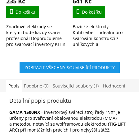
235 Kč
641 Kč
Do košíku
Do košíku
Značkové elektrody se
Bazické elektrody
kterými bude každý svářeč
Kühtreiber – ideální pro
profesionál Doporučujeme
svařování konstrukcí z
pro svařovací invertory KITin
uhlíkových a
165, KITin 150, KITin 170,
nízkolegovaných ocelí.
KITin 190 a další.
Vysoká kvalita, stabilní
oblouk. Rychlé dodání na...
ZOBRAZIT VŠECHNY SOUVISEJÍCÍ PRODUKTY
Popis
Podobné (9)
Související soubory (1)
Hodnocení
Detailní popis produktu
GAMA 1500NX
- invertorový svářecí stroj řady "NX" je
určeny pro svařování obalovanou elektrodou (MMA)
a metodou netavící se wolframovou elektrodou (TIG-LIFT
ARC) při montážních prácích i pro nejvyšší zátěž.