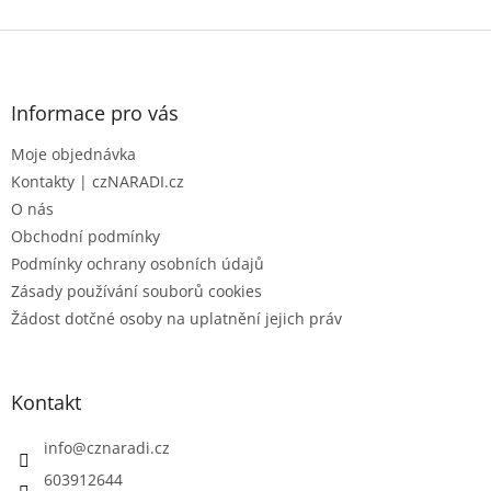
Z
á
p
a
Informace pro vás
t
Moje objednávka
í
Kontakty | czNARADI.cz
O nás
Obchodní podmínky
Podmínky ochrany osobních údajů
Zásady používání souborů cookies
Žádost dotčné osoby na uplatnění jejich práv
Kontakt
info
@
cznaradi.cz
603912644