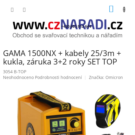
Přejít
NÁKUP
na
obsah
KOŠÍK
+420 603 912 644
GAMA 1500NX + kabely 25/3m +
kukla, záruka 3+2 roky SET TOP
3054 B-TOP
Průměrné
Neohodnoceno
Podrobnosti hodnocení
Značka:
Omicron
hodnocení
produktu
je
0,0
z
5
hvězdiček.