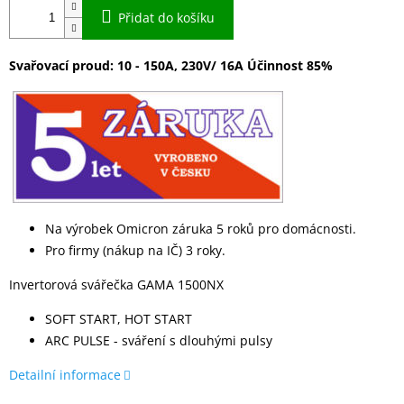
Přidat do košíku
Svařovací proud: 10 - 150A, 230V/ 16A Účinnost 85%
Na výrobek Omicron záruka 5 roků pro domácnosti.
Pro firmy (nákup na IČ) 3 roky.
Invertorová svářečka GAMA 1500NX
SOFT START, HOT START
ARC PULSE - sváření s dlouhými pulsy
Detailní informace