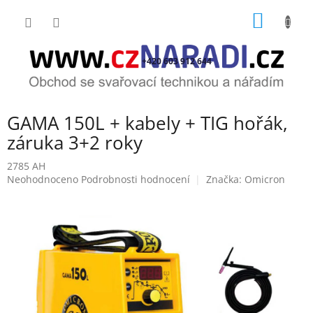
Přejít
NÁKUP
na
obsah
KOŠÍK
+420 603 912 644
GAMA 150L + kabely + TIG hořák,
záruka 3+2 roky
2785 AH
Průměrné
Neohodnoceno
Podrobnosti hodnocení
Značka:
Omicron
hodnocení
produktu
je
0,0
z
5
hvězdiček.