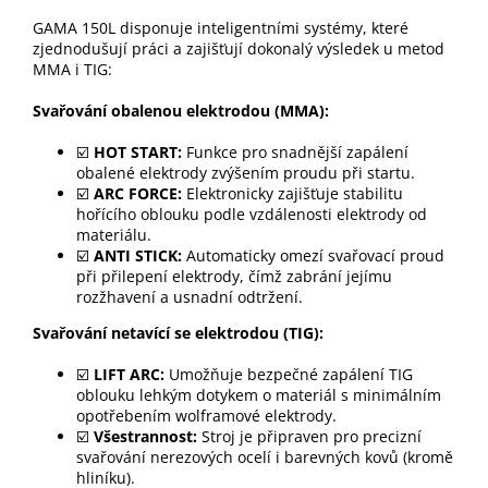
GAMA 150L disponuje inteligentními systémy, které
zjednodušují práci a zajišťují dokonalý výsledek u metod
MMA i TIG:
Svařování obalenou elektrodou (MMA):
☑️
HOT START:
Funkce pro snadnější zapálení
obalené elektrody zvýšením proudu při startu.
☑️
ARC FORCE:
Elektronicky zajišťuje stabilitu
hořícího oblouku podle vzdálenosti elektrody od
materiálu.
☑️
ANTI STICK:
Automaticky omezí svařovací proud
při přilepení elektrody, čímž zabrání jejímu
rozžhavení a usnadní odtržení.
Svařování netavící se elektrodou (TIG):
☑️
LIFT ARC:
Umožňuje bezpečné zapálení TIG
oblouku lehkým dotykem o materiál s minimálním
opotřebením wolframové elektrody.
☑️
Všestrannost:
Stroj je připraven pro precizní
svařování nerezových ocelí i barevných kovů (kromě
hliníku).