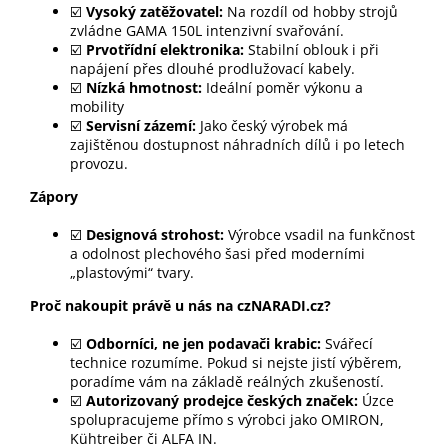
☑️
Vysoký zatěžovatel:
Na rozdíl od hobby strojů
zvládne GAMA 150L intenzivní svařování.
☑️
Prvotřídní elektronika:
Stabilní oblouk i při
napájení přes dlouhé prodlužovací kabely.
☑️
Nízká hmotnost:
Ideální poměr výkonu a
mobility
☑️
Servisní zázemí:
Jako český výrobek má
zajištěnou dostupnost náhradních dílů i po letech
provozu.
Zápory
☑️
Designová strohost:
Výrobce vsadil na funkčnost
a odolnost plechového šasi před moderními
„plastovými“ tvary.
Proč nakoupit právě u nás na czNARADI.cz?
☑️
Odborníci, ne jen podavači krabic:
Svářecí
technice rozumíme. Pokud si nejste jistí výběrem,
poradíme vám na základě reálných zkušeností.
☑️
Autorizovaný prodejce českých značek:
Úzce
spolupracujeme přímo s výrobci jako OMIRON,
Kühtreiber či ALFA IN.