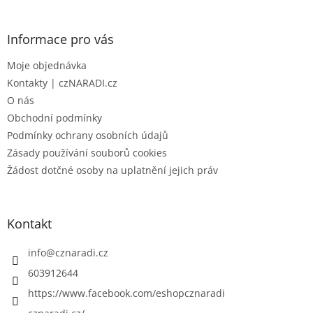
á
p
a
Informace pro vás
t
Moje objednávka
í
Kontakty | czNARADI.cz
O nás
Obchodní podmínky
Podmínky ochrany osobních údajů
Zásady používání souborů cookies
Žádost dotčné osoby na uplatnění jejich práv
Kontakt
info
@
cznaradi.cz
603912644
https://www.facebook.com/eshopcznaradi