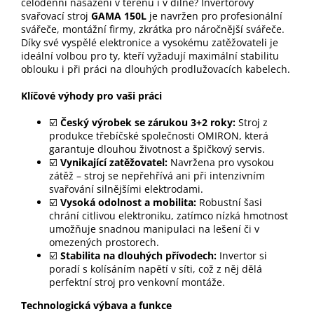
celodenní nasazení v terénu i v dílně? Invertorový
svařovací stroj
GAMA 150L
je navržen pro profesionální
svářeče, montážní firmy, zkrátka pro náročnější svářeče.
Díky své vyspělé elektronice a vysokému zatěžovateli je
ideální volbou pro ty, kteří vyžadují maximální stabilitu
oblouku i při práci na dlouhých prodlužovacích kabelech.
Klíčové výhody pro vaši práci
☑️
Český výrobek se zárukou 3+2 roky:
Stroj z
produkce třebíčské společnosti OMIRON, která
garantuje dlouhou životnost a špičkový servis.
☑️
Vynikající zatěžovatel:
Navržena pro vysokou
zátěž – stroj se nepřehřívá ani při intenzivním
svařování silnějšími elektrodami.
☑️
Vysoká odolnost a mobilita:
Robustní šasi
chrání citlivou elektroniku, zatímco nízká hmotnost
umožňuje snadnou manipulaci na lešení či v
omezených prostorech.
☑️
Stabilita na dlouhých přívodech:
Invertor si
poradí s kolísáním napětí v síti, což z něj dělá
perfektní stroj pro venkovní montáže.
Technologická výbava a funkce