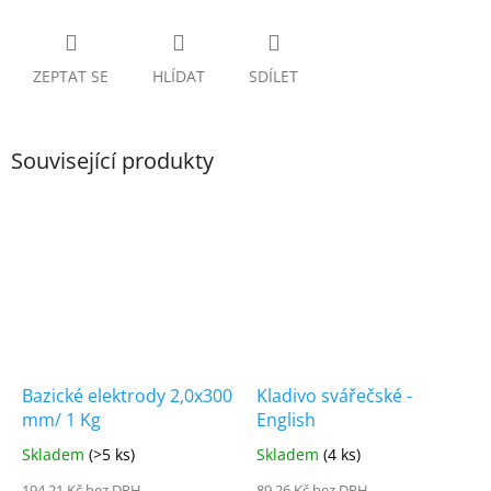
ZEPTAT SE
HLÍDAT
SDÍLET
Související produkty
Bazické elektrody 2,0x300
Kladivo svářečské -
mm/ 1 Kg
English
Skladem
(>5 ks)
Skladem
(4 ks)
194,21 Kč bez DPH
89,26 Kč bez DPH