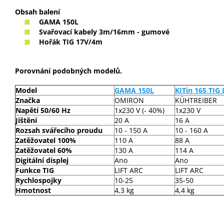
Obsah balení
GAMA 150L
Svařovací kabely 3m/16mm - gumové
Hořák TIG 17V/4m
Porovnání podobných modelů.
Model
GAMA 150L
KITin 165 TIG 
Značka
OMIRON
KÜHTREIBER
Napětí 50/60 Hz
1x230 V (- 40%)
1x230 V
Jištění
20 A
16 A
Rozsah svářecího proudu
10 - 150 A
10 - 160 A
Zatěžovatel 100%
110 A
88 A
Zatěžovatel 60%
130 A
114 A
Digitální displej
Ano
Ano
Funkce TIG
LIFT ARC
LIFT ARC
Rychlospojky
10-25
35-50
Hmotnost
4,3 kg
4,4 kg