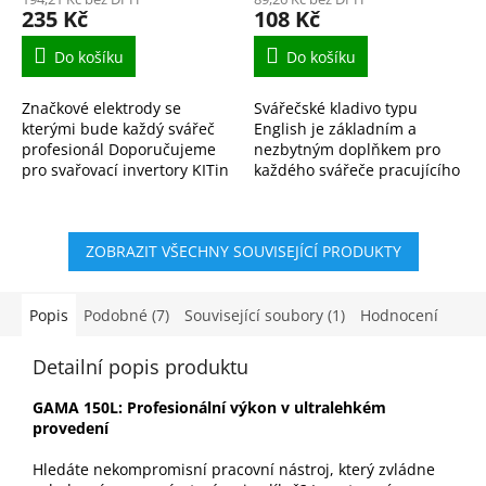
235 Kč
108 Kč
Do košíku
Do košíku
Značkové elektrody se
Svářečské kladivo typu
kterými bude každý svářeč
English je základním a
profesionál Doporučujeme
nezbytným doplňkem pro
pro svařovací invertory KITin
každého svářeče pracujícího
165, KITin 150, KITin 170,
metodou MMA (svařování
KITin 190 a další.
obalenou elektrodou). Je
navrženo pro rychlé, účinné
ZOBRAZIT VŠECHNY SOUVISEJÍCÍ PRODUKTY
a...
Popis
Podobné (7)
Související soubory (1)
Hodnocení
Detailní popis produktu
GAMA 150L: Profesionální výkon v ultralehkém
provedení
Hledáte nekompromisní pracovní nástroj, který zvládne