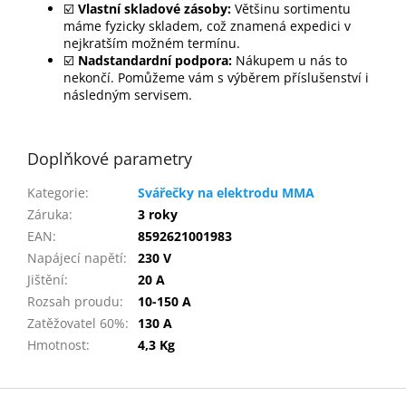
☑️
Vlastní skladové zásoby:
Většinu sortimentu
máme fyzicky skladem, což znamená expedici v
nejkratším možném termínu.
☑️
Nadstandardní podpora:
Nákupem u nás to
nekončí. Pomůžeme vám s výběrem příslušenství i
následným servisem.
Doplňkové parametry
Kategorie
:
Svářečky na elektrodu MMA
Záruka
:
3 roky
EAN
:
8592621001983
Napájecí napětí
:
230 V
Jištění
:
20 A
Rozsah proudu
:
10-150 A
Zatěžovatel 60%
:
130 A
Hmotnost
:
4,3 Kg
Z