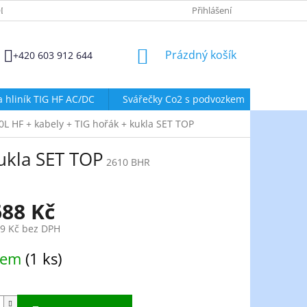
DMÍNKY OCHRANY OSOBNÍCH ÚDAJŮ
ZÁSADY POUŽÍVÁNÍ SOUBORŮ
Přihlášení
NÁKUPNÍ
Prázdný košík
+420 603 912 644
KOŠÍK
a hliník TIG HF AC/DC
Svářečky Co2 s podvozkem
Svářeč
 HF + kabely + TIG hořák + kukla SET TOP
ukla SET TOP
2610 BHR
688 Kč
29 Kč bez DPH
dem
(1 ks)