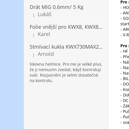
Pro
Drát MIG 0,6mm/ 5 Kg
- HO
- AN
Lukáš
|
Hodnocení produktu je 5 z 5 hvězdiček.
- SO
sta
Folie vnější pro KWX8, KWX820/ 10ks
- AR
Karel
- V.
|
Hodnocení produktu je 5 z 5 hvězdiček.
Pro 
Stmívací kukla KWX730MAX2,5!® + NANOClean
- HF
Arnold
|
Hodnocení produktu je 5 z 5 hvězdiček.
- Př
- Ná
šikovna helmice. Pro me je velké plus,
- Na
že ji nemusím zvedat, když kontroluji
- Na
svár. Rozjasnění je velmi dosatečné
- BI
na kontrolu.
- D
- Ko
- Do
- DC
- Zá
- Pu
- Pu
- sv