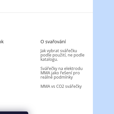
ok
O svařování
Jak vybrat svářečku
podle použití, ne podle
katalogu.
Svářečky na elektrodu
MMA jako řešení pro
reálné podmínky
MMA vs CO2 svářečky