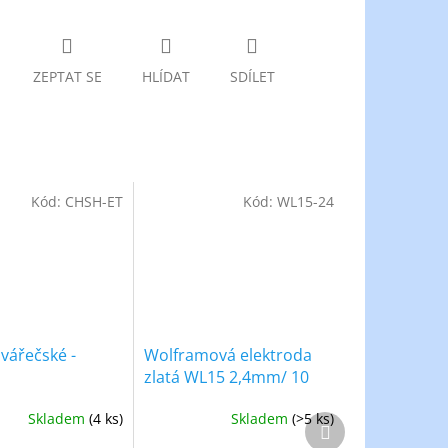
ZEPTAT SE
HLÍDAT
SDÍLET
Kód:
CHSH-ET
Kód:
WL15-24
svářečské -
Wolframová elektroda
zlatá WL15 2,4mm/ 10
kusů
Skladem
(4 ks)
Skladem
(>5 ks)
Další
produkt