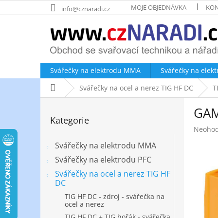
Přejít
MOJE OBJEDNÁVKA
KON
info@cznaradi.cz
na
obsah
Svářečky na elektrodu MMA
Svářečky na elek
Domů
Svářečky na ocel a nerez TIG HF DC
T
P
GAM
o
Přeskočit
Kategorie
kategorie
s
Průměr
Neoho
t
hodnoc
r
Svářečky na elektrodu MMA
produk
a
je
Svářečky na elektrodu PFC
n
0,0
Svářečky na ocel a nerez TIG HF
z
n
DC
5
í
hvězdič
TIG HF DC - zdroj - svářečka na
p
ocel a nerez
a
TIG HF DC + TIG hořák - svářečka