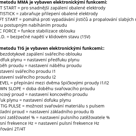
 metodu MMA je vybaven elektronickými funkcemi:
T START = pro snadnější zapálení obalené elektrody
TISTICK = zabraňuje přilepení obalené elektrody
FT START = pomáhá proti vypadávání jističů a propalování slabých 
rtu postupným nabíháním proudu
C FORCE = funkce stabilizace oblouku
R.D. = bezpečné napětí v klidovém stavu (15V)
metodu TIG je vybaven elektronickými funkcemi::
 bezdotykové zapálení svářecího oblouku
edfuk plynu = nastavení předfuku plynu
běh proudu = nastavení náběhu proudu
stavení svářecího proudu I1
stavení svářecího proudu I2
LEVEL = přepínání mezi dvěma špičkovými proudy I1/I2
OWN SLOPE = doba doběhu svařovacího proudu
ncový proud = nastavení koncového proudu
fuk plynu = nastavení dofuku plynu
 TIG PULSE = možnost svařování materiálu s pulsem
kladní proud = nastavení základního proudu Ib
lsní zatěžovatel % = nastavení pulsního zatěžovatele %
lsní frekvence Hz = nastavení pulsní frekvence Hz
ařování 2T/4T