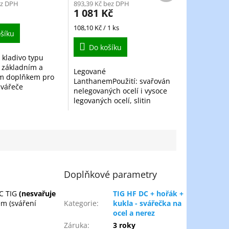
ez DPH
893,39 Kč bez DPH
1 081 Kč
Měrná
108,10 Kč / 1 ks
šíku
cena:
Do košíku
 kladivo typu
e základním a
Legované
m doplňkem pro
LanthanemPoužití: svařování
svářeče
nelegovaných ocelí i vysoce
ího metodou MMA
legovaných ocelí, slitin
í obalenou
hliníku, magnesia, titanu,
u). Je navrženo pro
niklu, mědi atd.
inné a...
Doplňkové parametry
DC TIG
(nesvařuje
TIG HF DC + hořák +
m (sváření
Kategorie
:
kukla - svářečka na
ocel a nerez
Záruka
:
3 roky