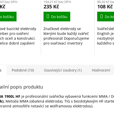
 Kč bez DPH
194,21 Kč bez DPH
89,26 Kč b
 Kč
235 Kč
108 Kč
o košíku
Do košíku
Do ko
ové bazické elektrody
Značkové elektrody se
Svářečské
eiber pro sváření
kterými bude každý svářeč
English j
h ocelí a konstrukcí.
profesionál Doporučujeme
nezbytný
velice dobré zapálení
pro svařovací invertory
každého 
ku a jemnější oblouk.
KITin 165, KITin 150, KITin
pracujíc
rody jsou pro
170, KITin 190 a další.
(svařován
ionály i začínající...
elektrodo
rychlé, úč
s
Podobné (10)
Související soubory (1)
Hodnocení
ailní popis produktu
A 1900L HF
je profesionální svářečka vybavená funkcemi MMA / 
k).
Metoda MMA (obalená elektroda), TIG s bezdotykovým HF starte
hranné atmosféře netavící se wolframovou elektrodou).