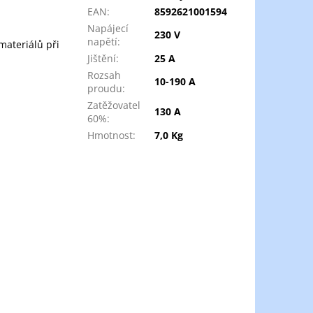
EAN
:
8592621001594
Napájecí
230 V
napětí
:
materiálů při
Jištění
:
25 A
Rozsah
10-190 A
proudu
:
Zatěžovatel
130 A
60%
:
Hmotnost
:
7,0 Kg