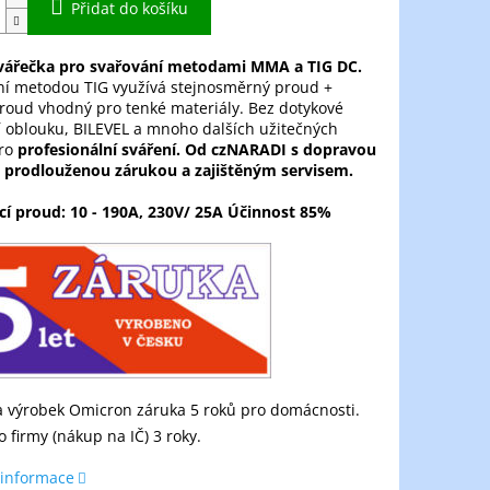
Přidat do košíku
vářečka pro svařování metodami MMA a TIG DC.
ní metodou TIG využívá stejnosměrný proud +
roud vhodný pro tenké materiály. Bez dotykové
 oblouku, BILEVEL a mnoho dalších užitečných
pro
profesionální sváření.
Od czNARADI s dopravou
 prodlouženou zárukou a zajištěným servisem.
cí proud: 10 - 190A, 230V/ 25A Účinnost 85%
 výrobek Omicron záruka 5 roků pro domácnosti.
o firmy (nákup na IČ) 3 roky.
 informace