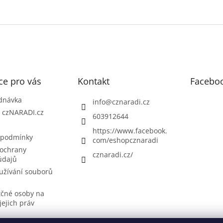
ce pro vás
Kontakt
Facebo
dnávka
info
@
cznaradi.cz
| czNARADI.cz
603912644
https://www.facebook.
 podmínky
com/eshopcznaradi
ochrany
cznaradi.cz/
údajů
užívání souborů
tčné osoby na
jejich práv