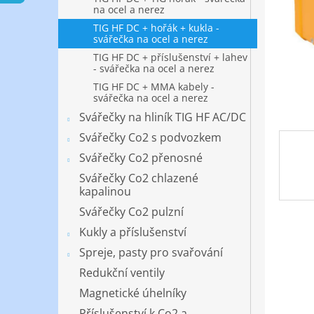
n
na ocel a nerez
e
TIG HF DC + hořák + kukla -
l
svářečka na ocel a nerez
TIG HF DC + příslušenství + lahev
- svářečka na ocel a nerez
TIG HF DC + MMA kabely -
svářečka na ocel a nerez
Svářečky na hliník TIG HF AC/DC
Svářečky Co2 s podvozkem
Svářečky Co2 přenosné
Svářečky Co2 chlazené
kapalinou
Svářečky Co2 pulzní
Kukly a příslušenství
Spreje, pasty pro svařování
Redukční ventily
Magnetické úhelníky
Příslušenství k Co2 a