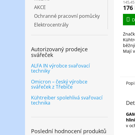
145,45
176
AKCE
Ochranné pracovní pomůcky
D
Elektrocentrály
Značk
Kühtr
běžnýc
Autorizovaný prodejce
Mají 
svářeček
oblou
Elekt
ALFA IN výrobce svařovací
profes
techniky
Omicron – český výrobce
Popi
svářeček z Třebíče
Kühtreiber spolehlivá svařovací
Det
technika
GAM
hliní
v oc
Poslední hodnocení produktů