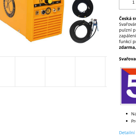
Česká s
Svařová
pulzní p
zapálení
funkcí 
zdarma,
Svařova
Na
Pr
Detailní