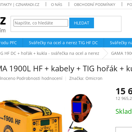
TAKTY | CZNARADI.CZ
O NÁS
OBCHODNÍ PODMÍNKY
PO
HLEDAT
trodu PFC
Svářečky na ocel a nerez TIG HF DC
Svářečky n
IG HF DC + hořák + kukla - svářečka na ocel a nerez
GAMA 1900L
A 1900L HF + kabely + TIG hořák + k
né
dnoceno
Podrobnosti hodnocení
Značka:
Omicron
ení
15 
tu
12 965,
Měrná
Skla
cena:
ek.