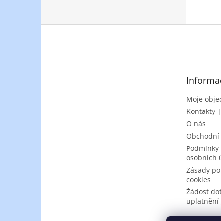
Z
á
p
a
t
Informa
í
Moje obje
Kontakty 
O nás
Obchodní
Podmínky 
osobních 
Zásady po
cookies
Žádost do
uplatnění 