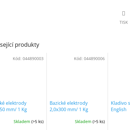
TISK
sející produkty
Kód:
044890003
Kód:
044890006
ké elektrody
Bazické elektrody
Kladivo 
350 mm/ 1 Kg
2,0x300 mm/ 1 Kg
English
Skladem
(>5 ks)
Skladem
(>5 ks)