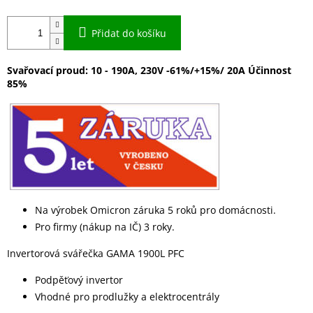
Přidat do košíku
Svařovací proud: 10 - 190A, 230V -61%/+15%/ 20A Účinnost
85%
Na výrobek Omicron záruka 5 roků pro domácnosti.
Pro firmy (nákup na IČ) 3 roky.
Invertorová svářečka GAMA 1900L PFC
Podpěťový invertor
Vhodné pro prodlužky a elektrocentrály