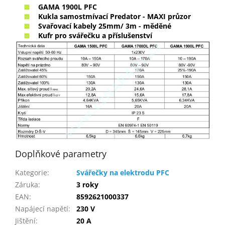
GAMA 1900L PFC
Kukla samostmívací Predator - MAXI průzor
Svařovací kabely 25mm/ 3m - měděné
Kufr pro svářečku a příslušenství
Doplňkové parametry
Kategorie
:
Svářečky na elektrodu PFC
Záruka
:
3 roky
EAN
:
8592621000337
Napájecí napětí
:
230 V
Jištění
:
20 A