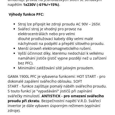
napětím
1x230V (-61%/+15%)
.
Výhody funkce PFC:
Stroj lze připojit ke zdroji proudu AC 90V – 265V.
Svářecí stroj je vhodný pro provoz na
elektrocentrálách nebo pro velmi
dlouhé prodlužovací kabely díky velmi malé
náchylnosti na podpětí a přepětí síťového proudu.
Menší úroveň elektromagnetického rušení.
Vyšší účinnost díky, kterému nedochází k velkému
namáhání jističe (jistič vypne později než u zařízení
bez PFC).
Minimální zatěžování sítě jalovým proudem.
GAMA 1900L PFC je vybavena funkcemi: HOT START - pro
dokonalé zapálení svářecího oblouku. SOFT
START - funkce zajišťuje pomalý náběh svářecího proudu.
S touto funkcí je "vypadávání" jističů při zapínání
svářečky minulostí.
ANTISTICK - pro omezení svářecího
proudu při zkratu
. Bezpečnostní napětí V.R.D. Svářecí
invertor je dále vybaven úsporným režimem (vypínání
zdroje).