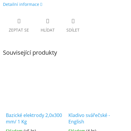
Detailní informace
ZEPTAT SE
HLÍDAT
SDÍLET
Související produkty
Bazické elektrody 2,0x300
Kladivo svářečské -
mm/ 1 Kg
English
Skladem
(>5 ks)
Skladem
(4 ks)