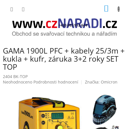
Přejít
NÁKUP
na
obsah
KOŠÍK
+420 603 912 644
GAMA 1900L PFC + kabely 25/3m +
kukla + kufr, záruka 3+2 roky SET
TOP
2404 BK-TOP
Průměrné
Neohodnoceno
Podrobnosti hodnocení
Značka:
Omicron
hodnocení
produktu
je
0,0
z
5
hvězdiček.