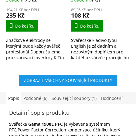
194,21 Kč bez DPH
89,26 Kč bez DPH
235 Kč
108 Kč
Do košíku
Do košíku
Značkové elektrody se
Svářečské kladivo typu
kterými bude každý svářeč
English je základním a
profesionál Doporučujeme
nezbytným doplňkem pro
pro svařovací invertory KITin
každého svářeče pracujícího
165, KITin 150, KITin 170,
metodou MMA (svařování
KITin 190 a další.
obalenou elektrodou). Je
navrženo pro rychlé, účinné
ZOBRAZIT VŠECHNY SOUVISEJÍCÍ PRODUKTY
a...
Popis
Podobné (6)
Související soubory (1)
Hodnocení
Detailní popis produktu
Svářečka
Gama 1900L PFC
je vybavena systémem
PFC,Power Factor Correction konpenzace účiníku, který
umožňuje provoz na jednofázových sítích se střídavým