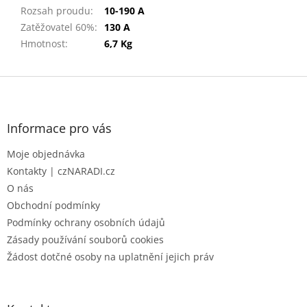
Rozsah proudu
:
10-190 A
Zatěžovatel 60%
:
130 A
Hmotnost
:
6,7 Kg
Z
á
p
a
Informace pro vás
t
Moje objednávka
í
Kontakty | czNARADI.cz
O nás
Obchodní podmínky
Podmínky ochrany osobních údajů
Zásady používání souborů cookies
Žádost dotčné osoby na uplatnění jejich práv