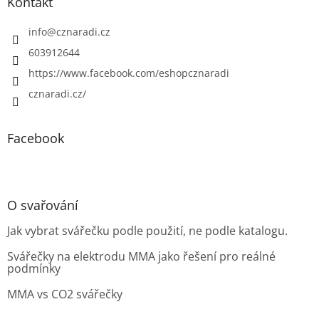
Kontakt
info
@
cznaradi.cz
603912644
https://www.facebook.com/eshopcznaradi
cznaradi.cz/
Facebook
O svařování
Jak vybrat svářečku podle použití, ne podle katalogu.
Svářečky na elektrodu MMA jako řešení pro reálné
podmínky
MMA vs CO2 svářečky