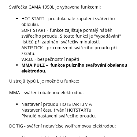
Svářečka GAMA 1950L je vybavena funkcemi:
HOT START - pro dokonalé zapálení svářecího
oblouku.
SOFT START - funkce zajišťuje pomalý náběh
svářecího proudu. S touto funkcí je "vypadávání"
jističů při zapínání svářečky minulostí.
ANTISTICK - pro omezení svářecího proudu při
zkratu.
V.R.D. - bezpečnostní napětí
MMA PULZ – funkce pulzního svařování obalenou
elektrodou.
U strojů typů L je možné u funkce:
MMA - sváření obalenou elektrodou:
Nastavení proudu HOTSTARTu v %.
Nastavení času trvání HOTSTARTu.
Plynulé nastavení svářecího proudu.
DC TIG - sváření netavícíse wolframovou elektrodou: