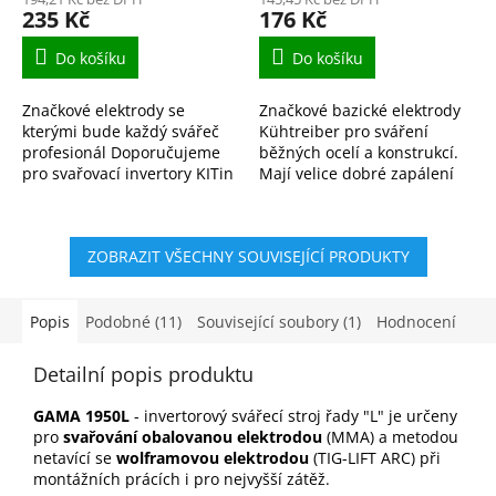
235 Kč
176 Kč
Do košíku
Do košíku
Značkové elektrody se
Značkové bazické elektrody
kterými bude každý svářeč
Kühtreiber pro sváření
profesionál Doporučujeme
běžných ocelí a konstrukcí.
pro svařovací invertory KITin
Mají velice dobré zapálení
165, KITin 150, KITin 170,
oblouku a jemnější oblouk.
KITin 190 a další.
Elektrody jsou pro
profesionály i začínající...
ZOBRAZIT VŠECHNY SOUVISEJÍCÍ PRODUKTY
Popis
Podobné (11)
Související soubory (1)
Hodnocení
Detailní popis produktu
GAMA 1950L
- invertorový svářecí stroj řady "L" je určeny
pro
svařování obalovanou elektrodou
(MMA) a metodou
netavící se
wolframovou elektrodou
(TIG-LIFT ARC) při
montážních prácích i pro nejvyšší zátěž.