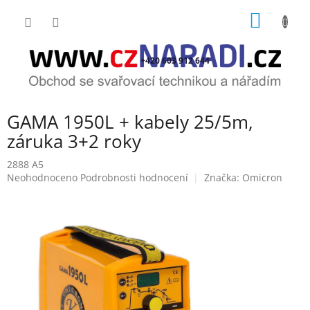
Přejít
NÁKUP
na
obsah
KOŠÍK
+420 603 912 644
GAMA 1950L + kabely 25/5m,
záruka 3+2 roky
2888 A5
Průměrné
Neohodnoceno
Podrobnosti hodnocení
Značka:
Omicron
hodnocení
produktu
je
0,0
z
5
hvězdiček.