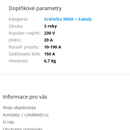
Doplňkové parametry
Kategorie
:
Svářečka MMA + kabely
Záruka
:
3 roky
Napájecí napětí
:
230 V
Jištění
:
20 A
Rozsah proudu
:
10-190 A
Zatěžovatel 60%
:
150 A
Hmotnost
:
6,7 Kg
Z
á
p
a
Informace pro vás
t
Moje objednávka
í
Kontakty | czNARADI.cz
O nás
Obchodní podmínky