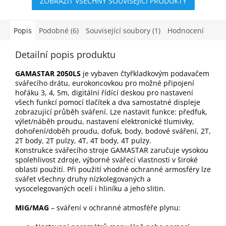
ZOBRAZIT VŠECHNY SOUVISEJÍCÍ PRODUKTY
Popis
Podobné (6)
Související soubory (1)
Hodnocení
Detailní popis produktu
GAMASTAR 2050LS
je vybaven čtyřkladkovým podavačem
svářecího drátu, eurokoncovkou pro možné připojení
hořáku 3, 4, 5m, digitální řídící deskou pro nastavení
všech funkcí pomocí tlačítek a dva samostatné displeje
zobrazující průběh sváření. Lze nastavit funkce: předfuk,
výlet/náběh proudu, nastavení elektronické tlumivky,
dohoření/doběh proudu, dofuk, body, bodové sváření, 2T,
2T body, 2T pulzy, 4T, 4T body, 4T pulzy.
Konstrukce svářecího stroje GAMASTAR zaručuje vysokou
spolehlivost zdroje, výborné svářecí vlastnosti v široké
oblasti použití. Při použití vhodné ochranné armosféry lze
svářet všechny druhy nízkolegovaných a
vysocelegovaných ocelí i hliníku a jeho slitin.
MIG/MAG
– sváření v ochranné atmosféře plynu: