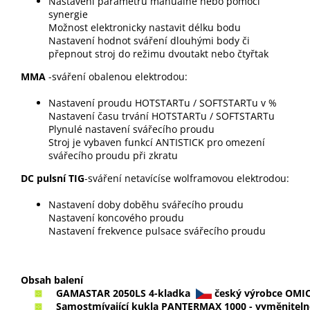
Nastavení paramétrů manuálně nebo pomocí
synergie
Možnost elektronicky nastavit délku bodu
Nastavení hodnot sváření dlouhými body či
přepnout stroj do režimu dvoutakt nebo čtyřtak
MMA
-sváření obalenou elektrodou:
Nastavení proudu HOTSTARTu / SOFTSTARTu v %
Nastavení času trvání HOTSTARTu / SOFTSTARTu
Plynulé nastavení svářecího proudu
Stroj je vybaven funkcí ANTISTICK pro omezení
svářecího proudu při zkratu
DC pulsní TIG
-sváření netavícíse wolframovou elektrodou:
Nastavení doby doběhu svářecího proudu
Nastavení koncového proudu
Nastavení frekvence pulsace svářecího proudu
Obsah balení
GAMASTAR 2050LS 4-kladka
český výrobce
OMI
Samostmívající kukla PANTERMAX 1000 - vyměniteln