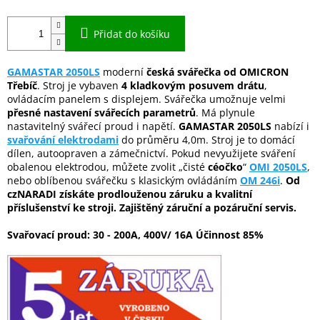
Přidat do košíku
GAMASTAR 2050LS
moderní
česká svářečka od OMICRON
Třebíč
. Stroj je vybaven
4 kladkovým posuvem drátu
,
ovládacím panelem s displejem. Svářečka umožnuje velmi
přesné nastavení svářecích parametrů
. Má plynule
nastavitelný svářecí proud i napětí.
GAMASTAR 2050LS
nabízí i
svařování elektrodami
do průměru 4,0m. Stroj je to domácí
dílen, autoopraven a zámečnictví. Pokud nevyužijete sváření
obalenou elektrodou, můžete zvolit „čisté
céočko
“
OMI 2050LS
,
nebo oblíbenou svářečku s klasickým ovládáním
OM 246i
.
Od
czNARADI získáte prodlouženou záruku a kvalitní
příslušenství ke stroji. Zajištěný záruční a pozáruční servis.
Svařovací proud: 30 - 200A, 400V/ 16A Účinnost 85%