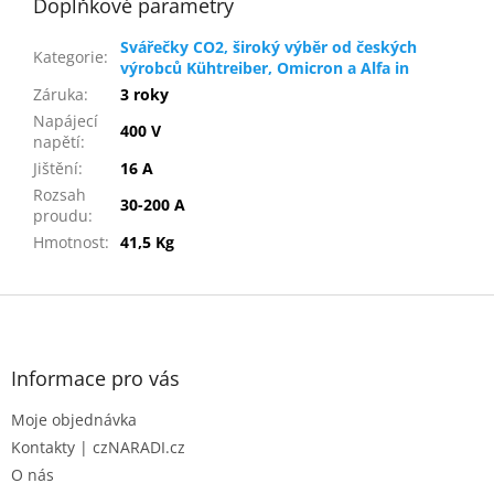
Doplňkové parametry
Svářečky CO2, široký výběr od českých
Kategorie
:
výrobců Kühtreiber, Omicron a Alfa in
Záruka
:
3 roky
Napájecí
400 V
napětí
:
Jištění
:
16 A
Rozsah
30-200 A
proudu
:
Hmotnost
:
41,5 Kg
Z
á
p
a
Informace pro vás
t
Moje objednávka
í
Kontakty | czNARADI.cz
O nás