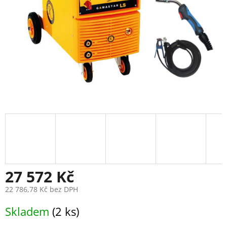
27 572 Kč
22 786,78 Kč bez DPH
Měrná
Skladem
(2 ks)
cena: