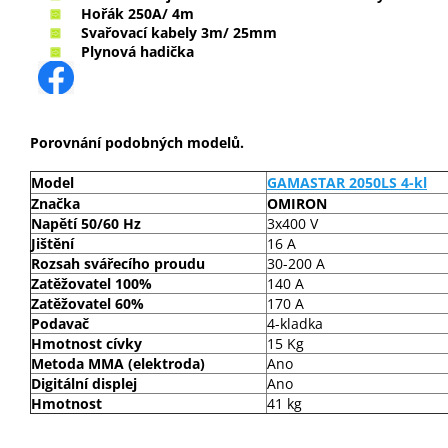
Hořák 250A/ 4m
Svařovací kabely 3m/ 25mm
Plynová hadička
Porovnání podobných modelů.
Model
GAMASTAR 2050LS 4-kl
Značka
OMIRON
Napětí 50/60 Hz
3x400 V
Jištění
16 A
Rozsah svářecího proudu
30-200 A
Zatěžovatel 100%
140 A
Zatěžovatel 60%
170 A
Podavač
4-kladka
Hmotnost cívky
15 Kg
Metoda MMA (elektroda)
Ano
Digitální displej
Ano
Hmotnost
41 kg