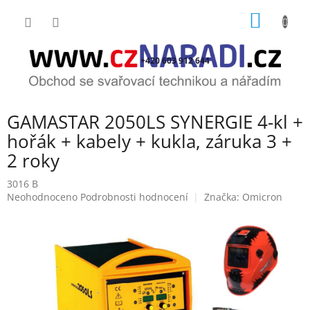
Přejít
NÁKUP
na
obsah
KOŠÍK
+420 603 912 644
GAMASTAR 2050LS SYNERGIE 4-kl +
hořák + kabely + kukla, záruka 3 +
2 roky
3016 B
Průměrné
Neohodnoceno
Podrobnosti hodnocení
Značka:
Omicron
hodnocení
produktu
je
0,0
z
5
hvězdiček.