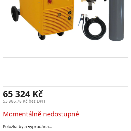
65 324 Kč
53 986,78 Kč bez DPH
Měrná
Momentálně nedostupné
cena:
Položka byla vyprodána…