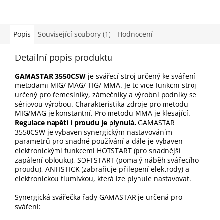
Popis
Související soubory (1)
Hodnocení
Detailní popis produktu
GAMASTAR 3550CSW
je svářecí stroj určený ke sváření
metodami MIG/ MAG/ TIG/ MMA. Je to více funkční stroj
určený pro řemeslníky, zámečníky a výrobní podniky se
sériovou výrobou. Charakteristika zdroje pro metodu
MIG/MAG je konstantní. Pro metodu MMA je klesající.
Regulace napětí i proudu je plynulá.
GAMASTAR
3550CSW je vybaven synergickým nastavováním
parametrů pro snadné používání a dále je vybaven
elektronickými funkcemi HOTSTART (pro snadnější
zapálení oblouku), SOFTSTART (pomalý náběh svářecího
proudu), ANTISTICK (zabraňuje přilepení elektrody) a
elektronickou tlumivkou, která lze plynule nastavovat.
Synergická svářečka řady GAMASTAR je určená pro
sváření: