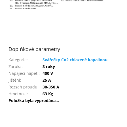
Doplňkové parametry
Kategorie
:
Svářečky Co2 chlazené kapalinou
Záruka
:
3 roky
Napájecí napětí
:
400 V
Jištění
:
25 A
Rozsah proudu
:
30-350 A
Hmotnost
:
63 Kg
Položka byla vyprodána…
Z
á