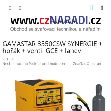
Přejít
NÁKUP
na
obsah
KOŠÍK
+420 603 912 644
GAMASTAR 3550CSW SYNERGIE +
hořák + ventil GCE + lahev
2915 A
Průměrné
Neohodnoceno
Podrobnosti hodnocení
Značka:
Omicron
hodnocení
produktu
je
0,0
z
5
hvězdiček.