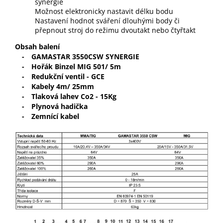
synergie
Možnost elektronicky nastavit délku bodu
Nastavení hodnot sváření dlouhými body či
přepnout stroj do režimu dvoutakt nebo čtyřtakt
Obsah balení
-
GAMASTAR 3550CSW SYNERGIE
-
Hořák Binzel MIG 501/ 5m
-
Redukční ventil - GCE
-
Kabely 4m/ 25mm
-
Tlaková lahev Co2 - 15Kg
-
Plynová hadička
-
Zemnící kabel