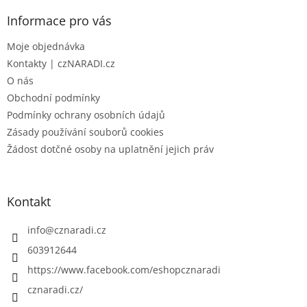
p
a
Informace pro vás
t
Moje objednávka
í
Kontakty | czNARADI.cz
O nás
Obchodní podmínky
Podmínky ochrany osobních údajů
Zásady používání souborů cookies
Žádost dotčné osoby na uplatnění jejich práv
Kontakt
info
@
cznaradi.cz
603912644
https://www.facebook.com/eshopcznaradi
cznaradi.cz/