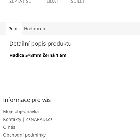
ZEPTAT SE
HLÍDAT
SDÍLET
Popis
Hodnocení
Detailní popis produktu
Hadice 5×8mm černá 1,5m
Z
á
p
a
Informace pro vás
t
Moje objednávka
í
Kontakty | czNARADI.cz
O nás
Obchodní podmínky