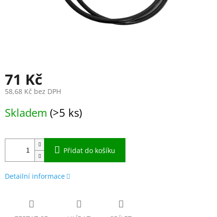
71 Kč
58,68 Kč bez DPH
Měrná
Skladem
(>5 ks)
cena:
Přidat do košíku
Detailní informace