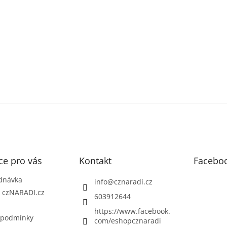
ce pro vás
Kontakt
Facebo
dnávka
info
@
cznaradi.cz
| czNARADI.cz
603912644
https://www.facebook.
 podmínky
com/eshopcznaradi