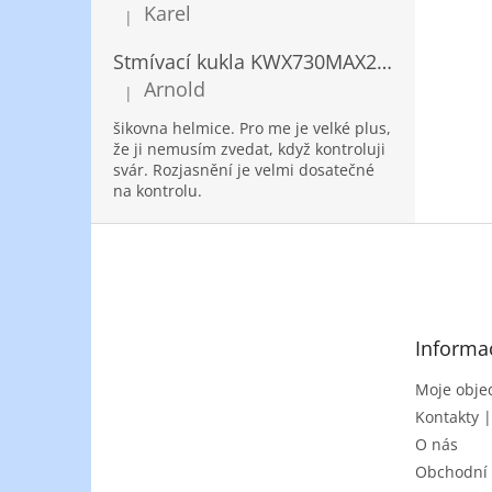
Karel
|
Hodnocení produktu je 5 z 5 hvězdiček.
Stmívací kukla KWX730MAX2,5!® + NANOClean
Arnold
|
Hodnocení produktu je 5 z 5 hvězdiček.
šikovna helmice. Pro me je velké plus,
že ji nemusím zvedat, když kontroluji
svár. Rozjasnění je velmi dosatečné
na kontrolu.
Z
á
p
a
t
Informa
í
Moje obje
Kontakty 
O nás
Obchodní