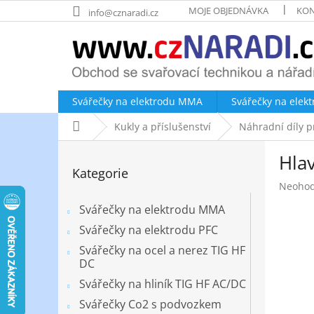
Přejít
MOJE OBJEDNÁVKA
KON
info@cznaradi.cz
na
obsah
Svářečky na elektrodu MMA
Svářečky na elek
Domů
Kukly a příslušenství
Náhradní díly p
P
Hlav
o
Přeskočit
Kategorie
kategorie
s
Průměr
Neoho
t
hodnoc
r
Svářečky na elektrodu MMA
produk
a
je
Svářečky na elektrodu PFC
n
0,0
Svářečky na ocel a nerez TIG HF
z
n
DC
5
í
hvězdič
Svářečky na hliník TIG HF AC/DC
p
a
Svářečky Co2 s podvozkem