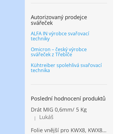
Autorizovaný prodejce
svářeček
ALFA IN výrobce svařovací
techniky
Omicron – český výrobce
svářeček z Třebíče
Kühtreiber spolehlivá svařovací
technika
Poslední hodnocení produktů
Drát MIG 0,6mm/ 5 Kg
Lukáš
|
Hodnocení produktu je 5 z 5 hvězdiček.
Folie vnější pro KWX8, KWX820/ 10ks