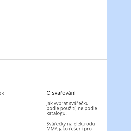
ok
O svařování
Jak vybrat svářečku
podle použití, ne podle
katalogu.
Svářečky na elektrodu
MMA jako řešení pro