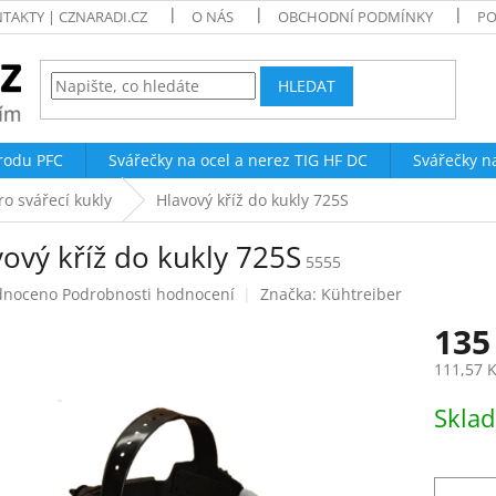
TAKTY | CZNARADI.CZ
O NÁS
OBCHODNÍ PODMÍNKY
PO
HLEDAT
trodu PFC
Svářečky na ocel a nerez TIG HF DC
Svářečky n
ro svářecí kukly
Hlavový kříž do kukly 725S
ový kříž do kukly 725S
5555
né
dnoceno
Podrobnosti hodnocení
Značka:
Kühtreiber
ení
135
tu
111,57 
Měrná
Skla
cena:
ek.