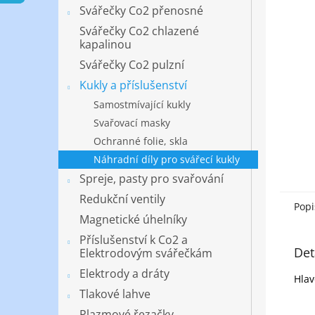
n
Svářečky Co2 přenosné
e
Svářečky Co2 chlazené
l
kapalinou
Svářečky Co2 pulzní
Kukly a příslušenství
Samostmívající kukly
Svařovací masky
Ochranné folie, skla
Náhradní díly pro svářecí kukly
Spreje, pasty pro svařování
Redukční ventily
Popi
Magnetické úhelníky
Příslušenství k Co2 a
Det
Elektrodovým svářečkám
Elektrody a dráty
Hlav
Tlakové lahve
Plazmové řezačky