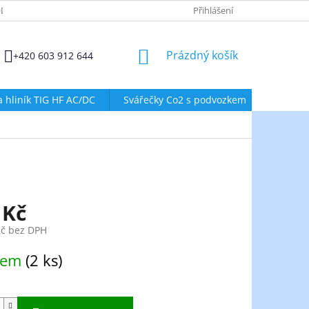
DMÍNKY OCHRANY OSOBNÍCH ÚDAJŮ
ZÁSADY POUŽÍVÁNÍ SOUBORŮ
Přihlášení
NÁKUPNÍ
Prázdný košík
+420 603 912 644
KOŠÍK
a hliník TIG HF AC/DC
Svářečky Co2 s podvozkem
Svářeč
 Kč
Kč bez DPH
dem
(2 ks)