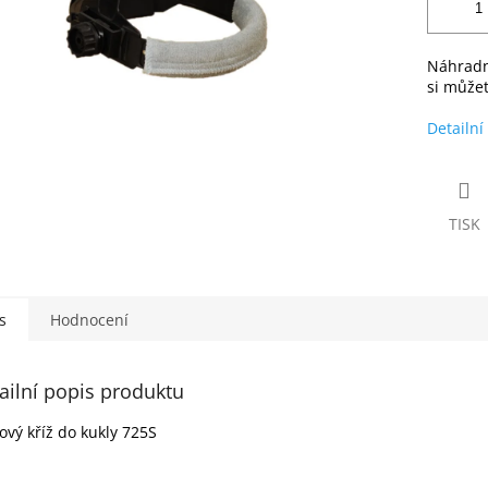
Náhradn
si můžet
Detailní
TISK
s
Hodnocení
ailní popis produktu
ový kříž do kukly 725S