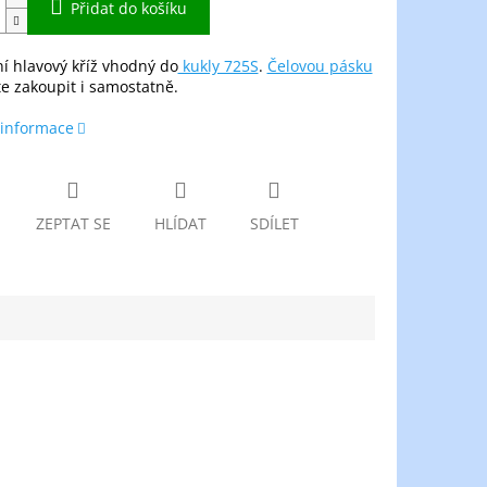
Přidat do košíku
í hlavový kříž vhodný do
kukly 725S
.
Čelovou pásku
e zakoupit i samostatně.
 informace
ZEPTAT SE
HLÍDAT
SDÍLET