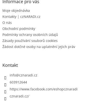
a
Informace pro vás
t
Moje objednávka
í
Kontakty | czNARADI.cz
O nás
Obchodní podmínky
Podmínky ochrany osobních údajů
Zásady používání souborů cookies
Žádost dotčné osoby na uplatnění jejich práv
Kontakt
info
@
cznaradi.cz
603912644
https://www.facebook.com/eshopcznaradi
cznaradi.cz/