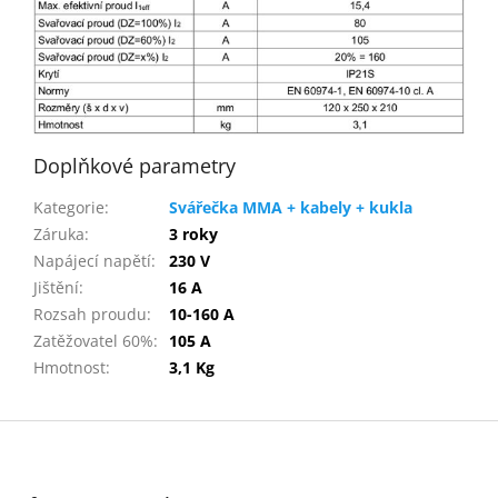
Doplňkové parametry
Kategorie
:
Svářečka MMA + kabely + kukla
Záruka
:
3 roky
Napájecí napětí
:
230 V
Jištění
:
16 A
Rozsah proudu
:
10-160 A
Zatěžovatel 60%
:
105 A
Hmotnost
:
3,1 Kg
Z
á
p