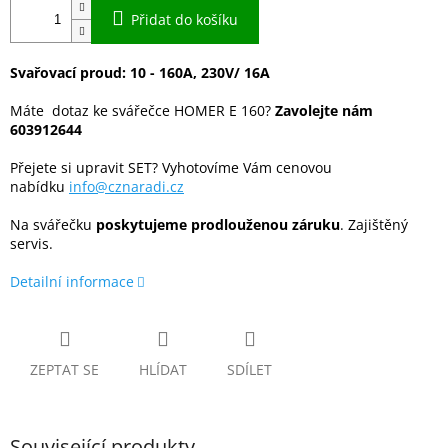
Přidat do košíku
Svařovací proud: 10 - 160A, 230V/ 16A
Máte dotaz ke svářečce HOMER E 160?
Zavolejte nám
603912644
Přejete si upravit SET? Vyhotovíme Vám cenovou
nabídku
info@cznaradi.cz
Na svářečku
poskytujeme prodlouženou záruku
. Zajištěný
servis.
Detailní informace
ZEPTAT SE
HLÍDAT
SDÍLET
Související produkty