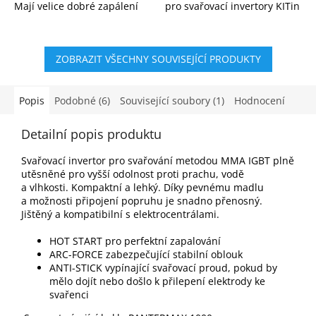
Mají velice dobré zapálení
pro svařovací invertory KITin
oblouku a jemnější oblouk.
165, KITin 150, KITin 170,
Elektrody jsou pro
KITin 190 a další.
profesionály i začínající...
ZOBRAZIT VŠECHNY SOUVISEJÍCÍ PRODUKTY
Popis
Podobné (6)
Související soubory (1)
Hodnocení
Detailní popis produktu
Svařovací invertor pro svařování metodou MMA IGBT plně
utěsněné pro vyšší odolnost proti prachu, vodě
a vlhkosti. Kompaktní a lehký. Díky pevnému madlu
a možnosti připojení popruhu je snadno přenosný.
Jištěný a kompatibilní s elektrocentrálami.
HOT START pro perfektní zapalování
ARC-FORCE zabezpečující stabilní oblouk
ANTI-STICK vypínající svařovací proud, pokud by
mělo dojít nebo došlo k přilepení elektrody ke
svařenci