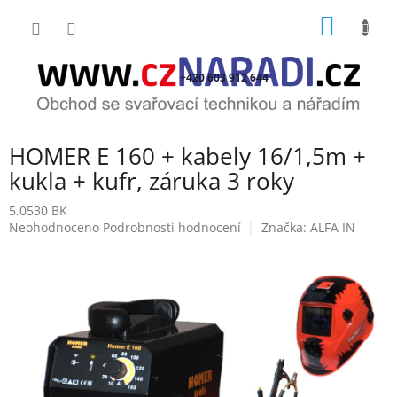
Přejít
NÁKUP
na
obsah
KOŠÍK
+420 603 912 644
HOMER E 160 + kabely 16/1,5m +
kukla + kufr, záruka 3 roky
5.0530 BK
Průměrné
Neohodnoceno
Podrobnosti hodnocení
Značka:
ALFA IN
hodnocení
produktu
je
0,0
z
5
hvězdiček.