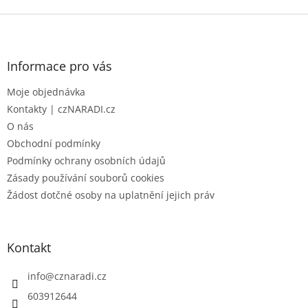
Z
á
p
a
Informace pro vás
t
Moje objednávka
í
Kontakty | czNARADI.cz
O nás
Obchodní podmínky
Podmínky ochrany osobních údajů
Zásady používání souborů cookies
Žádost dotčné osoby na uplatnění jejich práv
Kontakt
info
@
cznaradi.cz
603912644