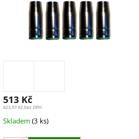
513 Kč
423,97 Kč bez DPH
Měrná
Skladem
(3 ks)
cena: