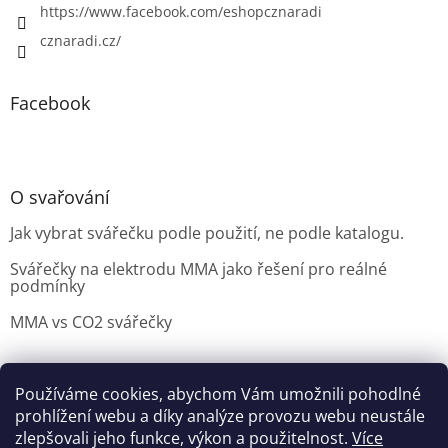
https://www.facebook.com/eshopcznaradi
cznaradi.cz/
Facebook
O svařování
Jak vybrat svářečku podle použití, ne podle katalogu.
Svářečky na elektrodu MMA jako řešení pro reálné
podmínky
MMA vs CO2 svářečky
Používáme cookies, abychom Vám umožnili pohodlné
Možnosti doručení
Nakupovani
Možností platby
prohlížení webu a díky analýze provozu webu neustále
Výběr svářečky
zlepšovali jeho funkce, výkon a použitelnost.
Více