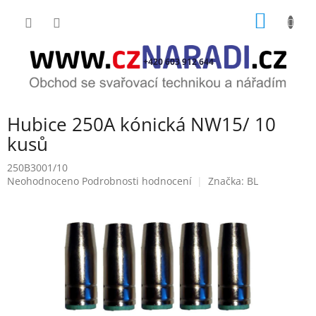
Přejít
NÁKUP
na
obsah
KOŠÍK
+420 603 912 644
Hubice 250A kónická NW15/ 10
kusů
250B3001/10
Průměrné
Neohodnoceno
Podrobnosti hodnocení
Značka:
BL
hodnocení
produktu
je
0,0
z
5
hvězdiček.